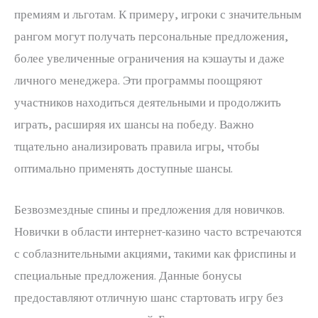
премиям и льготам. К примеру, игроки с значительным
рангом могут получать персональные предложения,
более увеличенные ограничения на кэшауты и даже
личного менеджера. Эти программы поощряют
участников находиться деятельными и продолжить
играть, расширяя их шансы на победу. Важно
тщательно анализировать правила игры, чтобы
оптимально применять доступные шансы.
Безвозмездные спины и предложения для новичков.
Новички в области интернет-казино часто встречаются
с соблазнительными акциями, такими как фриспины и
специальные предложения. Данные бонусы
предоставляют отличную шанс стартовать игру без