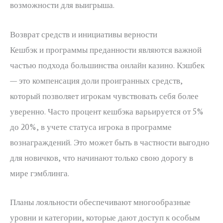
возможности для выигрыша.
Возврат средств и инициативы верности
Кешбэк и программы преданности являются важной
частью подхода большинства онлайн казино. Кэшбек
— это компенсация доли проигранных средств,
который позволяет игрокам чувствовать себя более
уверенно. Часто процент кешбэка варьируется от 5%
до 20%, в учете статуса игрока в программе
вознаграждений. Это может быть в частности выгодно
для новичков, что начинают только свою дорогу в
мире гэмблинга.
Планы лояльности обеспечивают многообразные
уровни и категории, которые дают доступ к особым