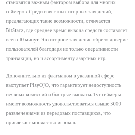
становятся важным фактором выбора для многих
геймеров. Среди известных игорных заведений,
предлагающих такие возможности, отличается
BitStarz, где среднее время вывода средств составляет
всего 10 минут. Это игорное заведение обрело доверие
пользователей благодаря не только оперативности
транзакций, но и ассортименту азартных игр.
Дополнительно из флагманом в указанной сфере
выступает PlayOJO, что гарантирует недоступность
неявных комиссий и быстрые выплаты. Тут геймеры
имеют возможность удовольствоваться свыше 3000
развлечениями из передовых поставщиков, что
привлекает множество игроков.