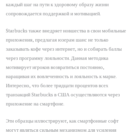
каждый шаг на пути к здоровому образу жизни
сопровождается поддержкой и мотивацией.
Starbucks также внедряет новшества в свои мобильные
приложения, предлагая юзерам шанс не только
заказывать кофе через интернет, но и собирать баллы
через программу лояльности. Данная методика
мотивирует игроков возвратиться постоянно,
наращивая их вовлеченность и лояльность к марке.
Интересно, что более тридцати процентов всех
транзакций Starbucks в США осуществляются через
приложение на смартфоне.
Эти образцы иллюстрируют, как смартфонные софт
могут являться сильным механизмом для усиления