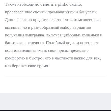
Также необходимо отметить pinko casino,
прославленное своими промоакциями и бонусами.
Данное казино предоставляет не только мгновенные
выплаты, но и разнообразный выбор вариантов
получения выигрыша, включая цифровые кошельки и
банковские переводы. Подобный подход позволяет
пользователям взимать свои призы предельно
комфортно и быстро, что в частности важно для тех,
кто бережет свое время.
←
Previous Post
Next Post
→