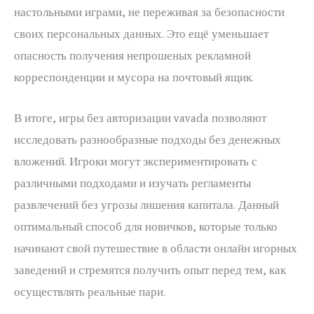
настольными играми, не переживая за безопасности
своих персональных данных. Это ещё уменьшает
опасность получения непрошеных рекламной
корреспонденции и мусора на почтовый ящик.
В итоге, игры без авторизации vavada позволяют
исследовать разнообразные подходы без денежных
вложений. Игроки могут экспериментировать с
различными подходами и изучать регламенты
развлечений без угрозы лишения капитала. Данный
оптимальный способ для новичков, которые только
начинают свой путешествие в области онлайн игорных
заведений и стремятся получить опыт перед тем, как
осуществлять реальные пари.