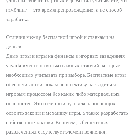
удовольствие от азартных игр. Всегда учитывайте, что
гэмблинг — это времяпрепровождение, а не способ
заработка.
Отличия между бесплатной игрой и ставками на
деньги
Демо игры и игры на финансы в игорных заведениях
vavada имеют несколько важных отличий, которые
необходимо учитывать при выборе. Бесплатные игры
обеспечивают игрокам перспективу насладиться
игровым процессом без каких-либо материальных
опасностей. Это отличный путь для начинающих
освоить законы и механику игры, а также разработать
собственные тактики. Впрочем, в бесплатных
развлечениях отсутствует элемент волнения,