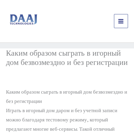
Skip
to
content
Каким образом сыграть в игорный
дом безвозмездно и без регистрации
/
Uncategorized
/ By
daajtechng
Каким образом сыграть в игорный дом безвозмездно и
без регистрации
Играть в игорный дом даром и без учетной записи
можно благодаря тестовому режиму, который
предлагают многие веб-сервисы. Такой отличный