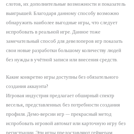
слотов, их дополнительные возможности и показатель
выигрышей. Благодаря данному способу возможно
обнаружить наиболее выгодные игры, что следует
испробовать в реальной игре. Данное тоже
замечательный способ для девелоперов игр показать
свои новые разработки большому количеству людей
без нужды в учётной записи или внесения средств.
Какие конкретно игры доступны без обязательного
создания аккаунта?
Игровая индустрия предлагает обширный спектр
веселья, представленных без потребности создания
профиля. Демо-версии игр — прекрасный метод
испробовать игровой автомат или карточную игру без
регистрации. Эти игры предоставляют геймерам