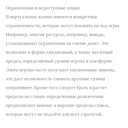
Ограничения и недоступные опции
В виртуальных казино имеются конкретные
ограниченности, которые могут повлиять на ход игры.
Например, многие ресурсы, например, вавада,
устанавливают ограничения на снятие денег. Это
возможно в форме ежедневный, а также месячный
предел, определяемый уровня игрока в платформе.
Элита-игроки часто получают увеличенные лимиты,
что дает возможность снимать крупные суммы
оперативнее. Кроме того следует брать в расчет
пределы на ставки: определенные развлечения
предполагают нижние и верхние пределы ставок,
которые могут не подойти для всех стратегий.