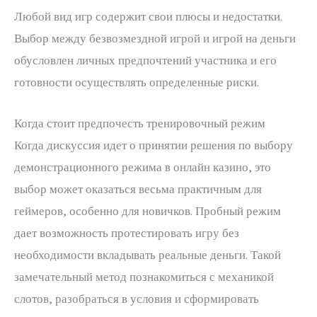
Любой вид игр содержит свои плюсы и недостатки.
Выбор между безвозмездной игрой и игрой на деньги
обусловлен личных предпочтений участника и его
готовности осуществлять определенные риски.
Когда стоит предпочесть тренировочный режим
Когда дискуссия идет о принятии решения по выбору
демонстрационного режима в онлайн казино, это
выбор может оказаться весьма практичным для
геймеров, особенно для новичков. Пробный режим
дает возможность протестировать игру без
необходимости вкладывать реальные деньги. Такой
замечательный метод познакомиться с механикой
слотов, разобраться в условия и сформировать