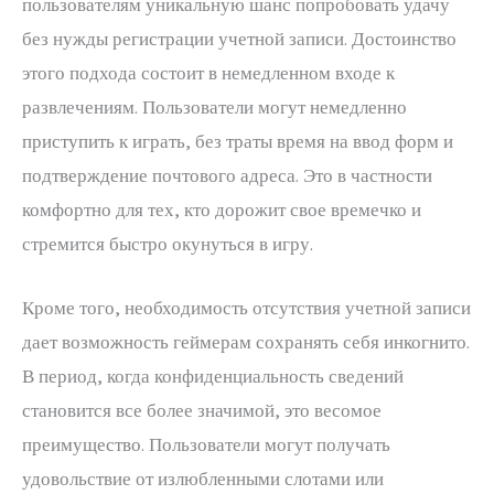
пользователям уникальную шанс попробовать удачу
без нужды регистрации учетной записи. Достоинство
этого подхода состоит в немедленном входе к
развлечениям. Пользователи могут немедленно
приступить к играть, без траты время на ввод форм и
подтверждение почтового адреса. Это в частности
комфортно для тех, кто дорожит свое времечко и
стремится быстро окунуться в игру.
Кроме того, необходимость отсутствия учетной записи
дает возможность геймерам сохранять себя инкогнито.
В период, когда конфиденциальность сведений
становится все более значимой, это весомое
преимущество. Пользователи могут получать
удовольствие от излюбленными слотами или