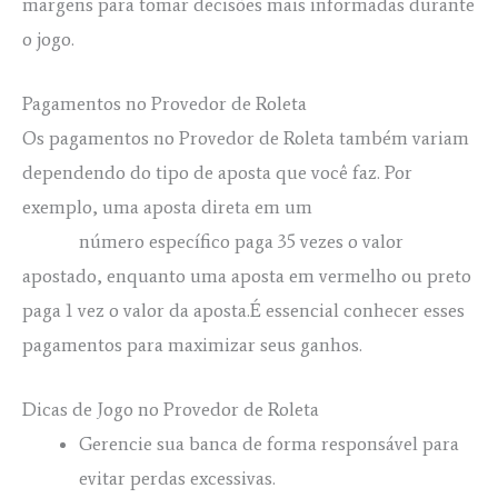
margens para tomar decisões mais informadas durante
o jogo.
Pagamentos no Provedor de Roleta
Os pagamentos no Provedor de Roleta também variam
dependendo do tipo de aposta que você faz. Por
exemplo, uma aposta direta em um
melhor roleta
online
número específico paga 35 vezes o valor
apostado, enquanto uma aposta em vermelho ou preto
paga 1 vez o valor da aposta.É essencial conhecer esses
pagamentos para maximizar seus ganhos.
Dicas de Jogo no Provedor de Roleta
Gerencie sua banca de forma responsável para
evitar perdas excessivas.