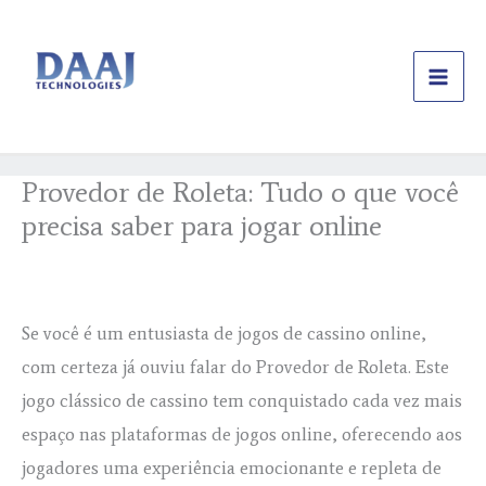
Skip
to
content
Provedor de Roleta: Tudo o que você
precisa saber para jogar online
Leave a Comment
/
Uncategorized
/ By
daajtechng
Se você é um entusiasta de jogos de cassino online,
com certeza já ouviu falar do Provedor de Roleta. Este
jogo clássico de cassino tem conquistado cada vez mais
espaço nas plataformas de jogos online, oferecendo aos
jogadores uma experiência emocionante e repleta de