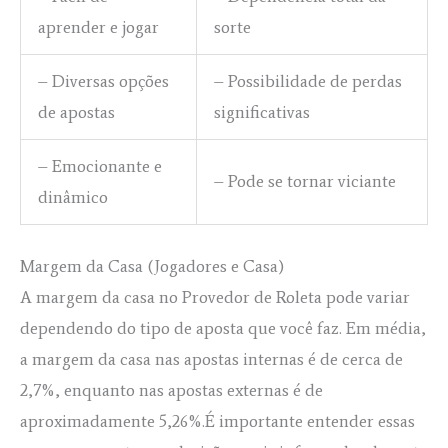
aprender e jogar
sorte
– Diversas opções
– Possibilidade de perdas
de apostas
significativas
– Emocionante e
– Pode se tornar viciante
dinâmico
Margem da Casa (Jogadores e Casa)
A margem da casa no Provedor de Roleta pode variar
dependendo do tipo de aposta que você faz. Em média,
a margem da casa nas apostas internas é de cerca de
2,7%, enquanto nas apostas externas é de
aproximadamente 5,26%.É importante entender essas