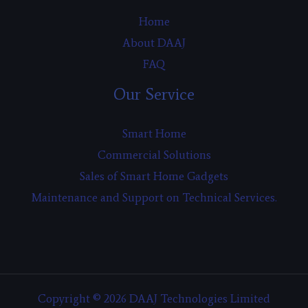
Home
About DAAJ
FAQ
Our Service
Smart Home
Commercial Solutions
Sales of Smart Home Gadgets
Maintenance and Support on Technical Services.
Copyright © 2026 DAAJ Technologies Limited