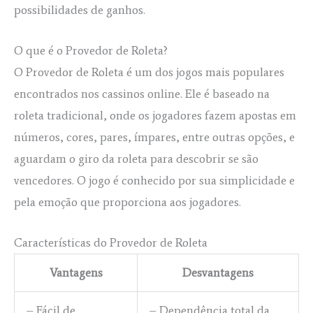
possibilidades de ganhos.
O que é o Provedor de Roleta?
O Provedor de Roleta é um dos jogos mais populares
encontrados nos cassinos online. Ele é baseado na
roleta tradicional, onde os jogadores fazem apostas em
números, cores, pares, ímpares, entre outras opções, e
aguardam o giro da roleta para descobrir se são
vencedores. O jogo é conhecido por sua simplicidade e
pela emoção que proporciona aos jogadores.
Características do Provedor de Roleta
Vantagens
Desvantagens
– Fácil de
– Dependência total da