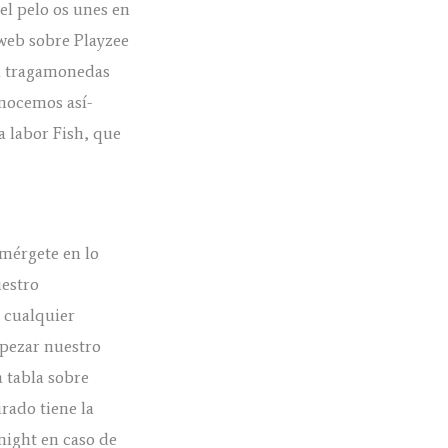
el pelo os unes en
 web sobre Playzee
a tragamonedas
onocemos así­
 labor Fish, que
umérgete en lo
uestro
 cualquier
mpezar nuestro
 tabla sobre
rado tiene la
night en caso de