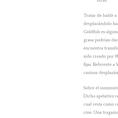
Tratar de balde 
desplazándolo hac
Goldfish es algun
grasa podrían dar 
encuentra transfo
sido creado por W
fijas. Referente 
casinos desplazánd
Sobre el suminist
Dicho apelativo r
cual resta como co
cine. Una tragamo