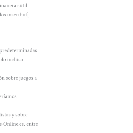
 manera sutil
os inscribirí¡
s predeterminadas
olo incluso
ón sobre juegos a
beríamos
istas y sobre
s-Online.es, entre