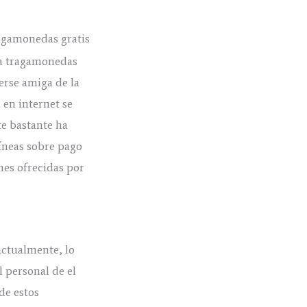
na tragamonedas
erse amiga de la
 en internet se
te bastante ha
íneas sobre pago
nes ofrecidas por
actualmente, lo
l personal de el
de estos