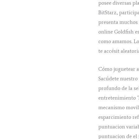
posee diversas pl
BitStarz, partici
presenta muchos 
online Goldfish e
como amamos. Los 
te accésit aleato
Cómo juguetear a
Sacúdete nuestro 
profundo de la sel
entretenimiento T
mecanismo movil.
esparcimiento ref
puntuacion variab
puntuacion de el 