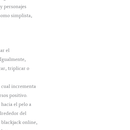
 y personajes
 como simplista,
ar el
 Igualmente,
r, triplicar o
o cual incrementa
sos positivo.
 hacia el pelo a
lrededor del
blackjack online,