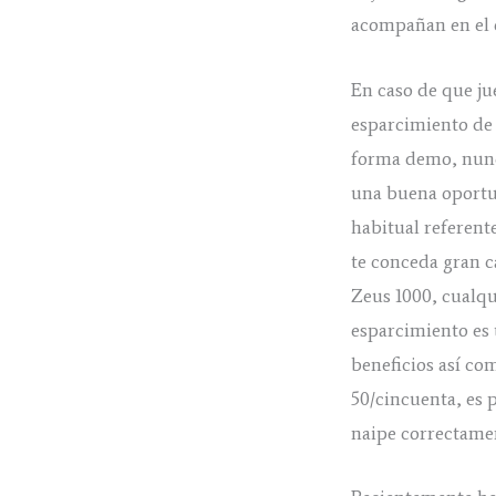
acompañan en el 
En caso de que ju
esparcimiento de 
forma demo, nunca
una buena oportun
habitual referente
te conceda gran c
Zeus 1000, cualq
esparcimiento es 
beneficios así­ co
50/cincuenta, es 
naipe correctame