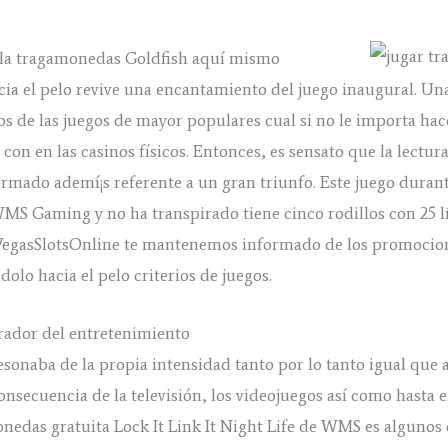
a la tragamonedas Goldfish aquí mismo
ia el pelo revive una encantamiento del juego inaugural. U
os de las juegos de mayor populares cual si no le importa hac
con en las casinos físicos. Entonces, es sensato que la lectura
rmado ademí¡s referente a un gran triunfo. Este juego duran
MS Gaming y no ha transpirado tiene cinco rodillos con 25 l
a VegasSlotsOnline te mantenemos informado de los promocio
olo hacia el pelo criterios de juegos.
rador del entretenimiento
esonaba de la propia intensidad tanto por lo tanto igual que 
nsecuencia de la televisión, los videojuegos así­ como hasta e
nedas gratuita Lock It Link It Night Life de WMS es algunos 