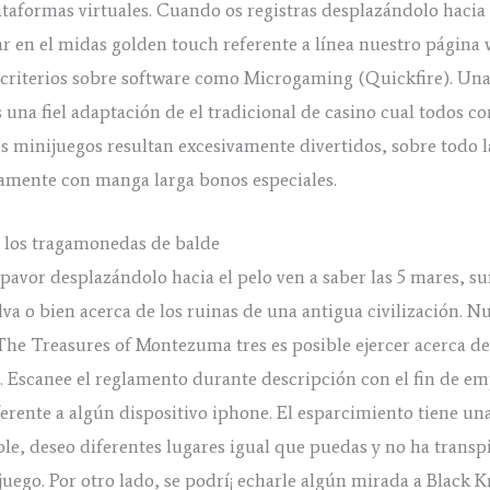
ataformas virtuales. Cuando os registras desplazándolo hacia 
par en el midas golden touch referente a línea nuestro página
criterios sobre software como Microgaming (Quickfire). Un
s una fiel adaptación de el tradicional de casino cual todos c
minijuegos resultan excesivamente divertidos, sobre todo la
riamente con manga larga bonos especiales.
 los tragamonedas de balde
pavor desplazándolo hacia el pelo ven a saber las 5 mares, s
va o bien acerca de los ruinas de una antigua civilización. N
he Treasures of Montezuma tres es posible ejercer acerca de
 Escanee el reglamento durante descripción con el fin de e
erente a algún dispositivo iphone. El esparcimiento tiene una
le, deseo diferentes lugares igual que puedas y no ha transpi
juego. Por otro lado, se podrí¡ echarle algún mirada a Black K