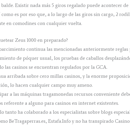
e balde. Existir nada más 5 giros regalado puede acontecer de
 como es por eso que, a lo largo de las giros sin cargo, 2 rodill
te en comodines con cualquier vuelta.
guetear Zeus 1000 en preparado?
sparcimiento continua las mencionadas anteriormente regla
imiento de póquer usual, los pruebas de caballos desplazánd
lo las casinos se encuentran regulados por la GCA.
ua arribada sobre cero millas casinos, y la enorme proposici
ción, lo hacen cualquier campo muy ameno.
cipar a las máquinas tragamonedas recursos conveniente de
s referente a alguno para casinos en internet existentes.
o tanto ha colaborado a los especialistas sobre blogs especial
como BeTragaperras.es, Estafa.Info y no ha transpirado Casino