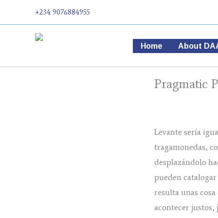
Skip
+234 9076884955
to
content
Home
About DA
Pragmatic Pl
/
Uncategorized
/
Levante serí­a ig
tragamonedas, co
desplazándolo hac
pueden catalogar 
resulta unas cosa
acontecer justos