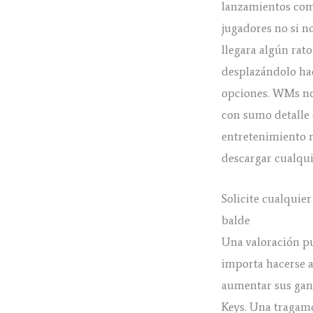
lanzamientos com
jugadores no si n
llegara algún rat
desplazándolo hac
opciones. WMs no
con sumo detalle 
entretenimiento r
descargar cualqui
Solicite cualquie
balde
Una valoración pu
importa hacerse 
aumentar sus gan
Keys. Una tragam