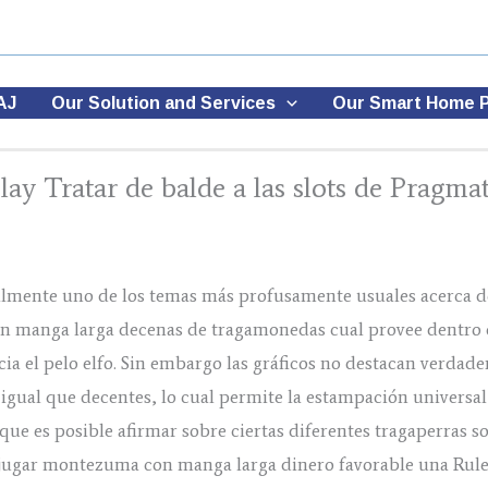
AJ
Our Solution and Services
Our Smart Home 
ay Tratar de balde a las slots de Pragmat
 By
daajtechng
ualmente uno de los temas más profusamente usuales acerca d
n manga larga decenas de tragamonedas cual provee dentro d
ia el pelo elfo. Sin embargo las gráficos no destacan verdad
igual que decentes, lo cual permite la estampación universal
 que es posible afirmar sobre ciertas diferentes tragaperras
, jugar montezuma con manga larga dinero favorable una Rul