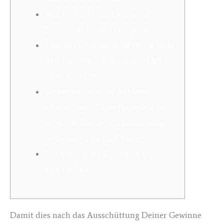
Was bedeutet das Denkweise
Erreichbar Kasino Freispiele?
Standort Competitions World wide
web spielbank Tournaments Mr
Choice Canada
Verkettete liste das Anbieter,
within denen Diese Freispiele für
jedes 1-10 Euroletten Einzahlung
beibehalten im griff haben:
Freispiele ohne Einzahlung
gebrauchen
Damit dies nach das Ausschüttung Deiner Gewinne