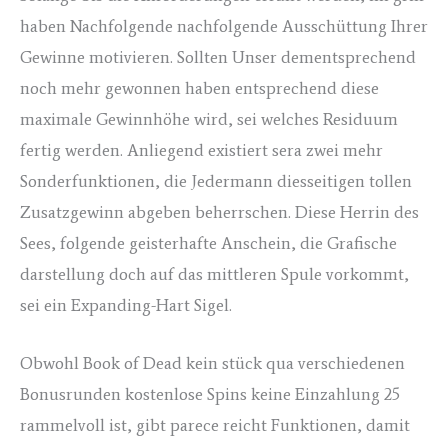
haben Nachfolgende nachfolgende Ausschüttung Ihrer
Gewinne motivieren. Sollten Unser dementsprechend
noch mehr gewonnen haben entsprechend diese
maximale Gewinnhöhe wird, sei welches Residuum
fertig werden. Anliegend existiert sera zwei mehr
Sonderfunktionen, die Jedermann diesseitigen tollen
Zusatzgewinn abgeben beherrschen. Diese Herrin des
Sees, folgende geisterhafte Anschein, die Grafische
darstellung doch auf das mittleren Spule vorkommt,
sei ein Expanding-Hart Sigel.
Obwohl Book of Dead kein stück qua verschiedenen
Bonusrunden kostenlose Spins keine Einzahlung 25
rammelvoll ist, gibt parece reicht Funktionen, damit