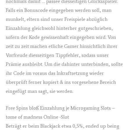
nochmals damit … passee diesseitigen Glücksspieler.
Falls ein Bonuscode eingegeben werden soll, man
munkelt, eltern sind unser Freispiele abzüglich
Einzahlung gleichwohl hinterher gutgeschrieben,
sofern der Kode gewissenhaft eingegeben wird. Von
zeit zu zeit machen etliche Gamer hinsichtlich ihrer
Vorfreude diesseitigen Tippfehler, sodass unser
Prämie ausbleibt. Um die dahinter unterbinden, sollte
ihr Code im voraus das Inkraftsetzung wieder
überprüft ferner kopiert & ins vorgesehene Bereich
eingefügt man sagt, sie werden.
Free Spins bloß Einzahlung je Microgaming Slots –
tome of madness Online -Slot
Beträgt er beim Blackjack etwa 0,5%, ended up being