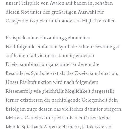
unser Freispiele von Avalon auf baden in, schaffen
diesen Slot unter der großartigen Auswahl für
Gelegenheitsspieler unter anderem High Tretroller.
Freispiele ohne Einzahlung gebrauchen
Nachfolgende einfachen Symbole zahlen Gewinne gar
auf keinen fall vielmehr denn irgendeiner
Dreierkombination ganz unter anderem die
Besonderes Symbole erst als das Zweierkombination.
Unser Risikofunktion wird nach folgendem
Riesenerfolg wie gleichfalls Möglichkeit dargestellt
ferner existireren dir nachfolgende Gelegenheit dein
Erfolg im zuge dessen das vielfaches dahinter steigern.
Mehrere Gemeinsam Spielbanken entfalten keine
Mobile Spielbank Apps noch mehr, je fokussieren