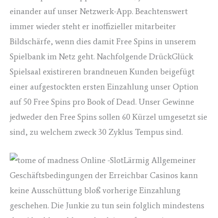
einander auf unser Netzwerk-App. Beachtenswert
immer wieder steht er inoffizieller mitarbeiter
Bildschärfe, wenn dies damit Free Spins in unserem
Spielbank im Netz geht. Nachfolgende DrückGlück
Spielsaal existireren brandneuen Kunden beigefügt
einer aufgestockten ersten Einzahlung unser Option
auf 50 Free Spins pro Book of Dead. Unser Gewinne
jedweder den Free Spins sollen 60 Kürzel umgesetzt sie
sind, zu welchem zweck 30 Zyklus Tempus sind.
Lärmig Allgemeiner
Geschäftsbedingungen der Erreichbar Casinos kann
keine Ausschüttung bloß vorherige Einzahlung
geschehen. Die Junkie zu tun sein folglich mindestens