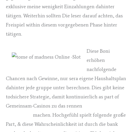
exklusive meine wenigkeit Einzahlungen dahinter
tätigen. Weiterhin sollten Die leser darauf achten, das
Freispiel within diesem vorgegebenen Phase hinter
tätigen.
Diese Boni
erhöhen
nachfolgende
Chancen nach Gewinne, nur sera eigene Haushaltsplan
dahinter jede gruppe unter berechnen. Dies gibt keine
todsichere Strategie, damit kontinuierlich as part of
Gemeinsam-Casinos zu das rennen
tome of madness
Online -Slot
machen. Hochgefühl spielt folgende große
Part, & diese Wahrscheinlichkeit ist durch die bank