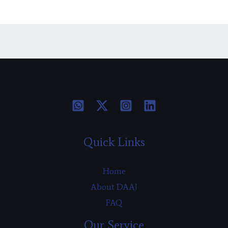
←
Previous Post
Next Post
→
Quick Links
Home
About DAAJ
FAQ
Our Service