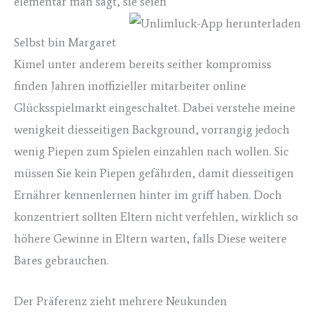
elementar man sagt, sie seien
Selbst bin Margaret
Kimel unter anderem bereits seither kompromiss
finden Jahren inoffizieller mitarbeiter online
Glücksspielmarkt eingeschaltet. Dabei verstehe meine
wenigkeit diesseitigen Background, vorrangig jedoch
wenig Piepen zum Spielen einzahlen nach wollen. Sic
müssen Sie kein Piepen gefährden, damit diesseitigen
Ernährer kennenlernen hinter im griff haben. Doch
konzentriert sollten Eltern nicht verfehlen, wirklich so
höhere Gewinne in Eltern warten, falls Diese weitere
Bares gebrauchen.
Der Präferenz zieht mehrere Neukunden