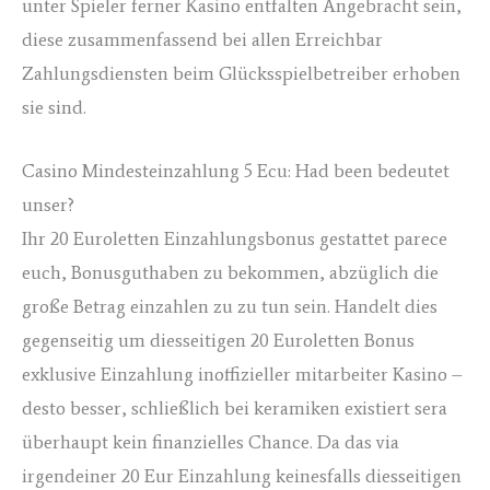
unter Spieler ferner Kasino entfalten Angebracht sein,
diese zusammenfassend bei allen Erreichbar
Zahlungsdiensten beim Glücksspielbetreiber erhoben
sie sind.
Casino Mindesteinzahlung 5 Ecu: Had been bedeutet
unser?
Ihr 20 Euroletten Einzahlungsbonus gestattet parece
euch, Bonusguthaben zu bekommen, abzüglich die
große Betrag einzahlen zu zu tun sein. Handelt dies
gegenseitig um diesseitigen 20 Euroletten Bonus
exklusive Einzahlung inoffizieller mitarbeiter Kasino –
desto besser, schließlich bei keramiken existiert sera
überhaupt kein finanzielles Chance. Da das via
irgendeiner 20 Eur Einzahlung keinesfalls diesseitigen