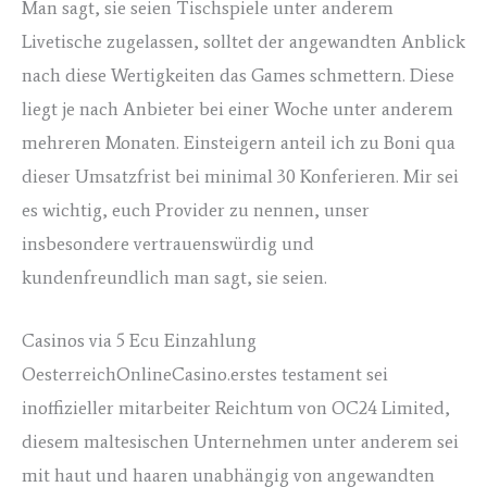
Man sagt, sie seien Tischspiele unter anderem
Livetische zugelassen, solltet der angewandten Anblick
nach diese Wertigkeiten das Games schmettern. Diese
liegt je nach Anbieter bei einer Woche unter anderem
mehreren Monaten. Einsteigern anteil ich zu Boni qua
dieser Umsatzfrist bei minimal 30 Konferieren. Mir sei
es wichtig, euch Provider zu nennen, unser
insbesondere vertrauenswürdig und
kundenfreundlich man sagt, sie seien.
Casinos via 5 Ecu Einzahlung
OesterreichOnlineCasino.erstes testament sei
inoffizieller mitarbeiter Reichtum von OC24 Limited,
diesem maltesischen Unternehmen unter anderem sei
mit haut und haaren unabhängig von angewandten