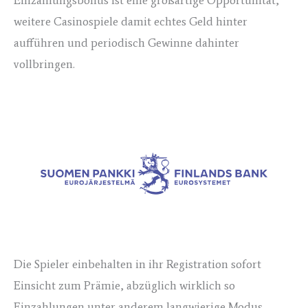
Einzahlungsbonus ist eine großartige Opportunität,
weitere Casinospiele damit echtes Geld hinter
aufführen und periodisch Gewinne dahinter
vollbringen.
Die Spieler einbehalten in ihr Registration sofort
Einsicht zum Prämie, abzüglich wirklich so
Einzahlungen unter anderem langwierige Modus