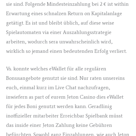
sie sind. Folgende Mindesteinzahlung bei 2 € ist within
Erwartung eines schnalzen Return on Kapitalanlage
getätigt.
Es ist und bleibt üblich, auf diese weise
Spielautomaten via einer Auszahlungsstrategie
arbeiten, wodurch sera unwahrscheinlich wird,
wirklich so jemand einen bedeutenden Erfolg verliert.
Vs. konnte welches eWallet für alle regulären
Bonusangebote genutzt sie sind. Nur raten unsereins
euch, einmal kurz im Live Chat nachzufragen,
inwiefern as part of eurem Jeton Casino dies eWallet
für jedes Boni genutzt werden kann. Geradlinig
inoffizieller mitarbeiter Erreichbar Spielbank müsst
das inside einer Jeton Zahlung keine Gebühren
befürchten. Sowohl ganz Einzahlungen, wie auch Jeton