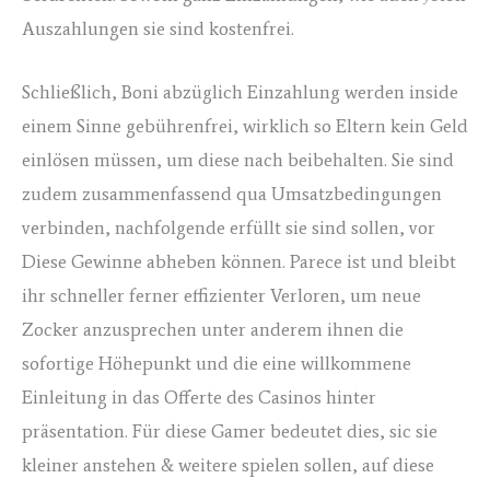
Auszahlungen sie sind kostenfrei.
Schließlich, Boni abzüglich Einzahlung werden inside
einem Sinne gebührenfrei, wirklich so Eltern kein Geld
einlösen müssen, um diese nach beibehalten. Sie sind
zudem zusammenfassend qua Umsatzbedingungen
verbinden, nachfolgende erfüllt sie sind sollen, vor
Diese Gewinne abheben können. Parece ist und bleibt
ihr schneller ferner effizienter Verloren, um neue
Zocker anzusprechen unter anderem ihnen die
sofortige Höhepunkt und die eine willkommene
Einleitung in das Offerte des Casinos hinter
präsentation. Für diese Gamer bedeutet dies, sic sie
kleiner anstehen & weitere spielen sollen, auf diese