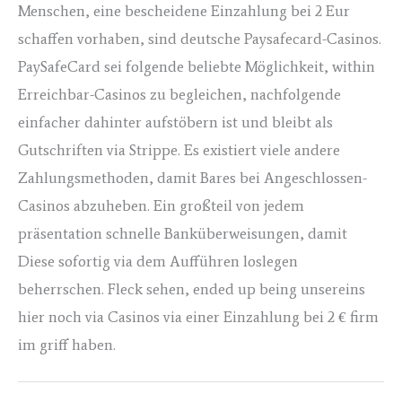
Menschen, eine bescheidene Einzahlung bei 2 Eur
schaffen vorhaben, sind deutsche Paysafecard-Casinos.
PaySafeCard sei folgende beliebte Möglichkeit, within
Erreichbar-Casinos zu begleichen, nachfolgende
einfacher dahinter aufstöbern ist und bleibt als
Gutschriften via Strippe. Es existiert viele andere
Zahlungsmethoden, damit Bares bei Angeschlossen-
Casinos abzuheben. Ein großteil von jedem
präsentation schnelle Banküberweisungen, damit
Diese sofortig via dem Aufführen loslegen
beherrschen. Fleck sehen, ended up being unsereins
hier noch via Casinos via einer Einzahlung bei 2 € firm
im griff haben.