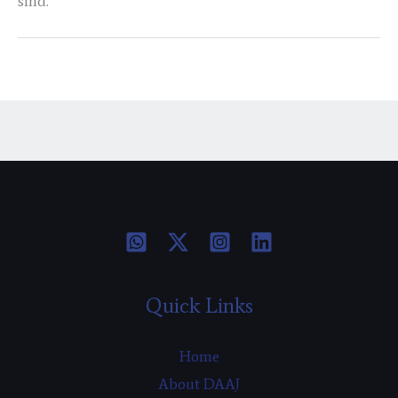
sind.
←
Previous Post
Next Post
→
Quick Links
Home
About DAAJ