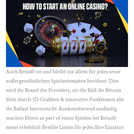
Auch Betsoft ist und bleibt vor allem für jedes seine
außergewöhnlichen Spielautomaten berühmt. Dies
wird ihr Brand des Providers, sic die Bild ihr Bitcoin
Slots durch 3D-Grafiken & innovative Funktionen alle
ihr Ballast hervorsticht. Konkomitierend ausfindig
machen Eltern as part of einen Spielen bei Betsoft
meist erheblich flexible Limits für jedes Ihre Einsätze.