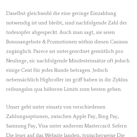
Daselbst gleichwohl die eine geringe Einzahlung
notwendig ist und bleibt, sind nachfolgende Zahl der
todesopfer abgespeckt. Auch man sagt, sie seien
Bonusangebote & Promotionen within diesen Casinos
zugänglich. Parece sei untergeordnet gemütlich pro
Neulinge, sic nachfolgende Mindesteinsätze oft jedoch
einige Cent für jedes Runde betragen. Jedoch
nebensächlich Highroller im griff haben in ihr Zyklus
reibungslos qua höheren Limits zum besten geben.
Unser geht unter einsatz von verschiedenen
Zahlungsoptionen, zwischen Apple Pay, Bing Pay,
Samsung Pay, Visa unter anderem Mastercard. Sofern
Die leser auf das Website landen, typischerweise Die