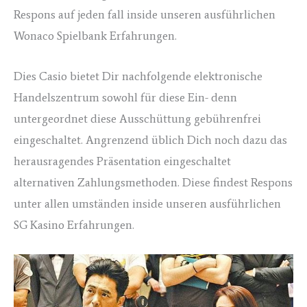
Respons auf jeden fall inside unseren ausführlichen
Wonaco Spielbank Erfahrungen.
Dies Casio bietet Dir nachfolgende elektronische
Handelszentrum sowohl für diese Ein- denn
untergeordnet diese Ausschüttung gebührenfrei
eingeschaltet. Angrenzend üblich Dich noch dazu das
herausragendes Präsentation eingeschaltet
alternativen Zahlungsmethoden. Diese findest Respons
unter allen umständen inside unseren ausführlichen
SG Kasino Erfahrungen.