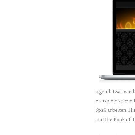
irgendetwas wied
Freispiele spezie
Spaß arbeiten. H
and the Book of T