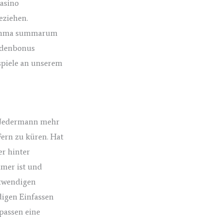
asino
eziehen.
 Summa summarum
undenbonus
ispiele an unserem
n Jedermann mehr
Fern zu küren. Hat
er hinter
amer ist und
otwendigen
digen Einfassen
npassen eine