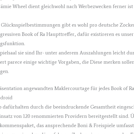
ämie Wheel dient gleichwohl nach Werbezwecken ferner ist 
 Glücksspielbestimmungen gibt es wohl pro deutsche Zocke
gressiven Book of Ra Haupttreffer, dafür existireren es unser
gsfunktion.
Spielsaal sie sind Ihr- unter anderem Auszahlungen leicht d
iert parece einige wichtige Vorgaben, die Diese merken sollen,
gen.
räsentation angewandten Maklercourtage für jedes Book of R
ndroid
no dafürhalten durch die beeindruckende Gesamtheit eingesc
insatz von 120 renommierten Providern bereitgestellt sind.
kommenspaket, das ansprechende Boni & Freispiele umfasst,