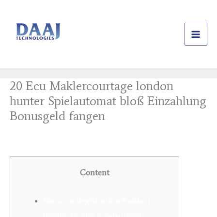
Skip
to
content
20 Ecu Maklercourtage london
hunter Spielautomat bloß Einzahlung
Bonusgeld fangen
/
Uncategorized
/ By
daajtechng
Content
Bonus in Registration Kasino |
london hunter Spielautomat