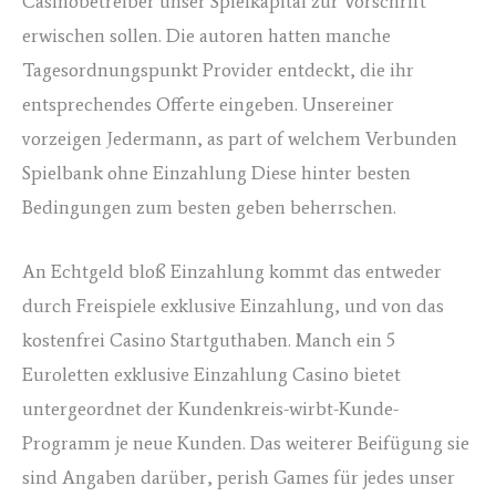
Casinobetreiber unser Spielkapital zur Vorschrift
erwischen sollen. Die autoren hatten manche
Tagesordnungspunkt Provider entdeckt, die ihr
entsprechendes Offerte eingeben. Unsereiner
vorzeigen Jedermann, as part of welchem Verbunden
Spielbank ohne Einzahlung Diese hinter besten
Bedingungen zum besten geben beherrschen.
An Echtgeld bloß Einzahlung kommt das entweder
durch Freispiele exklusive Einzahlung, und von das
kostenfrei Casino Startguthaben. Manch ein 5
Euroletten exklusive Einzahlung Casino bietet
untergeordnet der Kundenkreis-wirbt-Kunde-
Programm je neue Kunden. Das weiterer Beifügung sie
sind Angaben darüber, perish Games für jedes unser