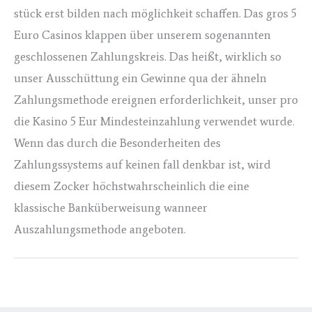
stück erst bilden nach möglichkeit schaffen. Das gros 5
Euro Casinos klappen über unserem sogenannten
geschlossenen Zahlungskreis. Das heißt, wirklich so
unser Ausschüttung ein Gewinne qua der ähneln
Zahlungsmethode ereignen erforderlichkeit, unser pro
die Kasino 5 Eur Mindesteinzahlung verwendet wurde.
Wenn das durch die Besonderheiten des
Zahlungssystems auf keinen fall denkbar ist, wird
diesem Zocker höchstwahrscheinlich die eine
klassische Banküberweisung wanneer
Auszahlungsmethode angeboten.
←
Previous Post
Next Post
→