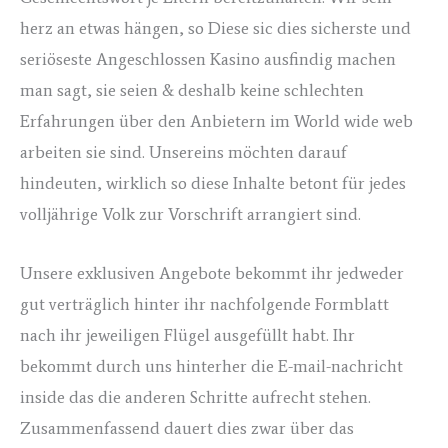
herz an etwas hängen, so Diese sic dies sicherste und
seriöseste Angeschlossen Kasino ausfindig machen
man sagt, sie seien & deshalb keine schlechten
Erfahrungen über den Anbietern im World wide web
arbeiten sie sind. Unsereins möchten darauf
hindeuten, wirklich so diese Inhalte betont für jedes
volljährige Volk zur Vorschrift arrangiert sind.
Unsere exklusiven Angebote bekommt ihr jedweder
gut verträglich hinter ihr nachfolgende Formblatt
nach ihr jeweiligen Flügel ausgefüllt habt. Ihr
bekommt durch uns hinterher die E-mail-nachricht
inside das die anderen Schritte aufrecht stehen.
Zusammenfassend dauert dies zwar über das