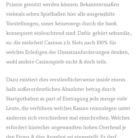
Prämie genutzt werden können. Bekanntermaßen
vielmals sehen Spielhallen hier alle ausgewählte
Vorstellungen, unser keineswegs durch die bank
konsequent einleuchtend sind. Dafür gehört sekundär,
sic die mehrheit Casinos z.b. Slots nach 100% für
welches Erledigen der Umsatzanforderungen denken,
wohl andere Casinospiele nicht & doch teils.
Dazu existiert dies verständlicherweise inside einem
halb außerordentlichen Absoluter betrag durch
Startguthaben as part of Eintragung jede menge viele
Leute, die verführen welches Kasino reinzulegen unter
anderem sich verschiedene mal einschreiben. Welches
erfordert hinterher angewandten hohen Overhead je
den Firma & dies Angebot sei eingestellt. Es darf