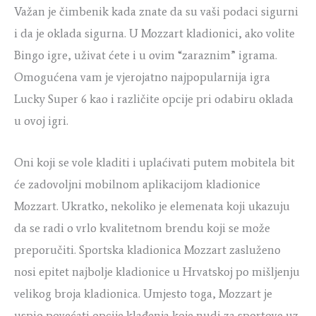
Važan je čimbenik kada znate da su vaši podaci sigurni
i da je oklada sigurna. U Mozzart kladionici, ako volite
Bingo igre, uživat ćete i u ovim “zaraznim” igrama.
Omogućena vam je vjerojatno najpopularnija igra
Lucky Super 6 kao i različite opcije pri odabiru oklada
u ovoj igri.
Oni koji se vole kladiti i uplaćivati ​​putem mobitela bit
će zadovoljni mobilnom aplikacijom kladionice
Mozzart. Ukratko, nekoliko je elemenata koji ukazuju
da se radi o vrlo kvalitetnom brendu koji se može
preporučiti. Sportska kladionica Mozzart zasluženo
nosi epitet najbolje kladionice u Hrvatskoj po mišljenju
velikog broja kladionica. Umjesto toga, Mozzart je
uspio povećati opcije klađenja koje nudi za sportove uz