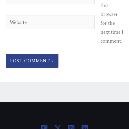
this
browser
Website
for the
next time I
comment.