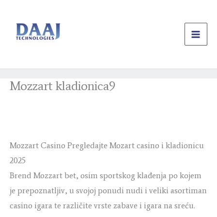
Skip
to
content
Mozzart kladionica9
Leave a Comment
/
dukatzabanovinu.hr
/ By
daajtechng
Mozzart Casino Pregledajte Mozart casino i kladionicu
2025
Brend Mozzart bet, osim sportskog klađenja po kojem
je prepoznatljiv, u svojoj ponudi nudi i veliki asortiman
casino igara te različite vrste zabave i igara na sreću.