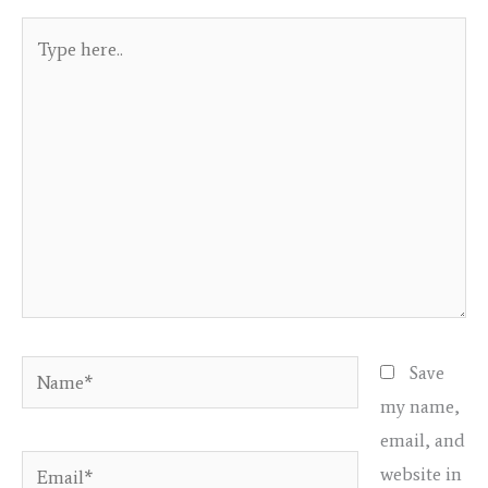
Type
here..
Name*
Save
my name,
email, and
Email*
website in