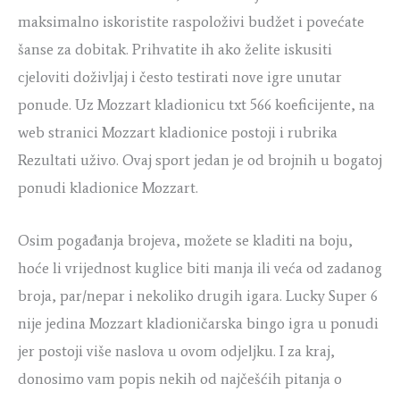
maksimalno iskoristite raspoloživi budžet i povećate
šanse za dobitak. Prihvatite ih ako želite iskusiti
cjeloviti doživljaj i često testirati nove igre unutar
ponude. Uz Mozzart kladionicu txt 566 koeficijente, na
web stranici Mozzart kladionice postoji i rubrika
Rezultati uživo. Ovaj sport jedan je od brojnih u bogatoj
ponudi kladionice Mozzart.
Osim pogađanja brojeva, možete se kladiti na boju,
hoće li vrijednost kuglice biti manja ili veća od zadanog
broja, par/nepar i nekoliko drugih igara. Lucky Super 6
nije jedina Mozzart kladioničarska bingo igra u ponudi
jer postoji više naslova u ovom odjeljku. I za kraj,
donosimo vam popis nekih od najčešćih pitanja o