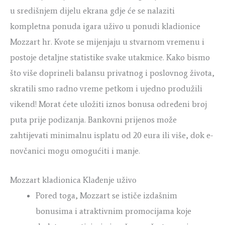
u središnjem dijelu ekrana gdje će se nalaziti
kompletna ponuda igara uživo u ponudi kladionice
Mozzart hr. Kvote se mijenjaju u stvarnom vremenu i
postoje detaljne statistike svake utakmice. Kako bismo
što više doprineli balansu privatnog i poslovnog života,
skratili smo radno vreme petkom i ujedno produžili
vikend! Morat ćete uložiti iznos bonusa određeni broj
puta prije podizanja. Bankovni prijenos može
zahtijevati minimalnu isplatu od 20 eura ili više, dok e-
novčanici mogu omogućiti i manje.
Mozzart kladionica Klаđеnjе uživо
Pored toga, Mozzart se ističe izdašnim
bonusima i atraktivnim promocijama koje