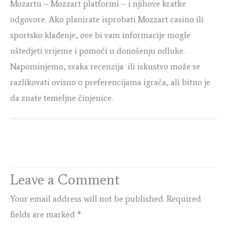
Mozartu – Mozzart platformi – i njihove kratke
odgovore. Ako planirate isprobati Mozzart casino ili
sportsko klađenje, ove bi vam informacije mogle
uštedjeti vrijeme i pomoći u donošenju odluke.
Napominjemo, svaka recenzija ili iskustvo može se
razlikovati ovisno o preferencijama igrača, ali bitno je
da znate temeljne činjenice.
←
Previous Post
Next Post
→
Leave a Comment
Your email address will not be published.
Required
fields are marked
*