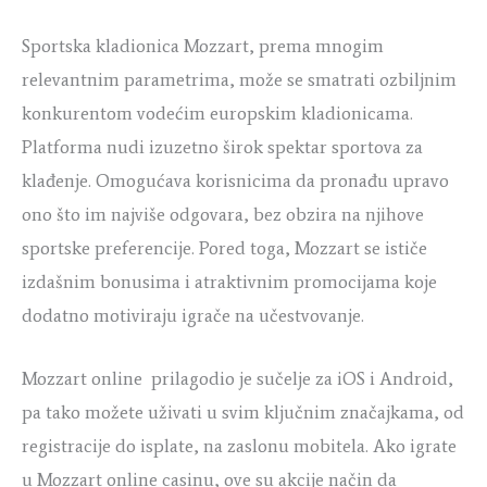
Sportska kladionica Mozzart, prema mnogim
relevantnim parametrima, može se smatrati ozbiljnim
konkurentom vodećim europskim kladionicama.
Platforma nudi izuzetno širok spektar sportova za
klađenje. Omogućava korisnicima da pronađu upravo
ono što im najviše odgovara, bez obzira na njihove
sportske preferencije. Pored toga, Mozzart se ističe
izdašnim bonusima i atraktivnim promocijama koje
dodatno motiviraju igrače na učestvovanje.
Mozzart online prilagodio je sučelje za iOS i Android,
pa tako možete uživati u svim ključnim značajkama, od
registracije do isplate, na zaslonu mobitela. Ako igrate
u Mozzart online casinu, ove su akcije način da