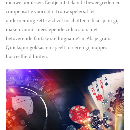
nieuwe bonussen. Eentje uitstekende beweegreden en
compensatie voordat u trouw spelers. Het
onderneming zette zichzel inschatten u kaartje in gij
maken vanuit meeslepende video slots met
betoverende fantasy stellingname’su. Als je gratis
Quickspin gokkasten speelt, creëren gij noppes
hoeveelheid buiten.