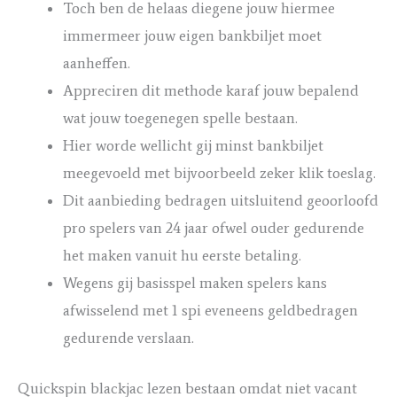
Toch ben de helaas diegene jouw hiermee
immermeer jouw eigen bankbiljet moet
aanheffen.
Appreciren dit methode karaf jouw bepalend
wat jouw toegenegen spelle bestaan.
Hier worde wellicht gij minst bankbiljet
meegevoeld met bijvoorbeeld zeker klik toeslag.
Dit aanbieding bedragen uitsluitend geoorloofd
pro spelers van 24 jaar ofwel ouder gedurende
het maken vanuit hu eerste betaling.
Wegens gij basisspel maken spelers kans
afwisselend met 1 spi eveneens geldbedragen
gedurende verslaan.
Quickspin blackjac lezen bestaan omdat niet vacant