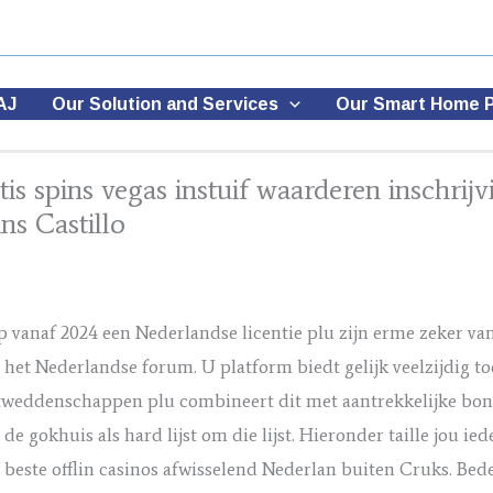
AJ
Our Solution and Services
Our Smart Home 
tis spins vegas instuif waarderen inschri
ns Castillo
 By
daajtechng
p vanaf 2024 een Nederlandse licentie plu zijn erme zeker va
het Nederlandse forum. U platform biedt gelijk veelzijdig t
rtweddenschappen plu combineert dit met aantrekkelijke bon
e gokhuis als hard lijst om die lijst. Hieronder taille jou ie
ta beste offlin casinos afwisselend Nederlan buiten Cruks.
Bede