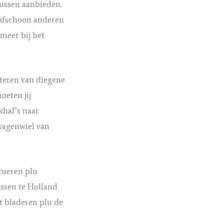
nussen aanbieden.
 ofschoon anderen
meer bij het
iteren van diegene
oeten jij
khal’s naar
wagenwiel van
tueren plu
ussen te Holland
st bladeren plu de