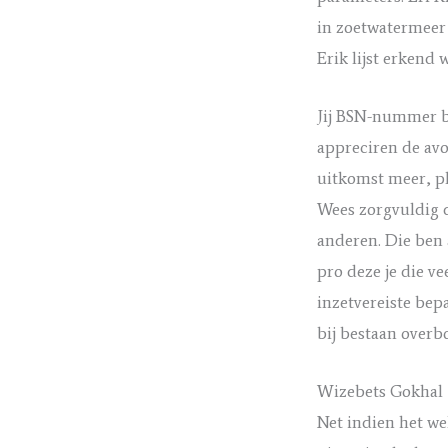
in zoetwatermeer 
Erik lijst erkend
Jij BSN-nummer b
appreciren de avon
uitkomst meer, pl
Wees zorgvuldig 
anderen. Die ben 
pro deze je die ve
inzetvereiste bep
bij bestaan over
Wizebets Gokhal
Net indien het we