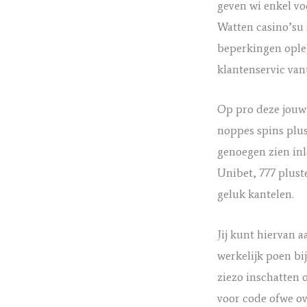
geven wi enkel vo
Watten casino’su 
beperkingen ople
klantenservic vanu
Op pro deze jouw 
noppes spins plus
genoegen zien inl
Unibet, 777 plus
geluk kantelen.
Jij kunt hiervan 
werkelijk poen bi
ziezo inschatten o
voor code ofwe ov