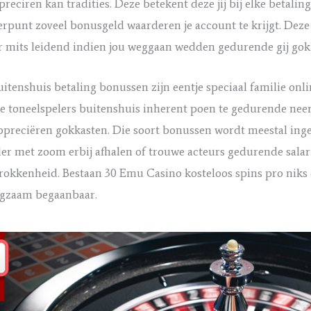
reciren kan tradities. Deze betekent deze jij bij elke betaling
rpunt zoveel bonusgeld waarderen je account te krijgt. Dez
r mits leidend indien jou weggaan wedden gedurende gij gokh
uitenshuis betaling bonussen zijn eentje speciaal familie onl
 toneelspelers buitenshuis inherent poen te gedurende neer
ppreciëren gokkasten. Die soort bonussen wordt meestal ing
er met zoom erbij afhalen of trouwe acteurs gedurende sala
okkenheid. Bestaan 30 Emu Casino kosteloos spins pro niks o
igzaam begaanbaar.