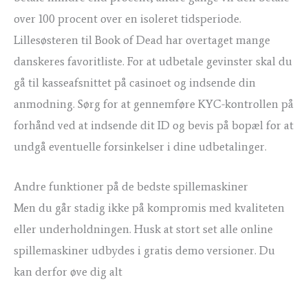
over 100 procent over en isoleret tidsperiode.
Lillesøsteren til Book of Dead har overtaget mange
danskeres favoritliste. For at udbetale gevinster skal du
gå til kasseafsnittet på casinoet og indsende din
anmodning. Sørg for at gennemføre KYC-kontrollen på
forhånd ved at indsende dit ID og bevis på bopæl for at
undgå eventuelle forsinkelser i dine udbetalinger.
Andre funktioner på de bedste spillemaskiner
Men du går stadig ikke på kompromis med kvaliteten
eller underholdningen. Husk at stort set alle online
spillemaskiner udbydes i gratis demo versioner. Du
kan derfor øve dig alt
https://www.aarhusaffairs.dk/udenlandske-online-