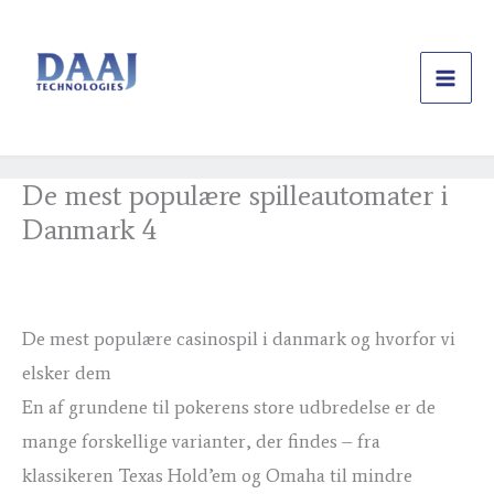
Skip
to
content
De mest populære spilleautomater i
Danmark 4
Leave a Comment
/
aarhusaffairs.dk
/ By
daajtechng
De mest populære casinospil i danmark og hvorfor vi
elsker dem
En af grundene til pokerens store udbredelse er de
mange forskellige varianter, der findes – fra
klassikeren Texas Hold’em og Omaha til mindre