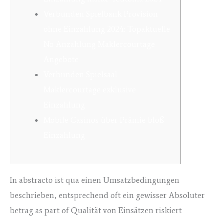
Verbunden Spielbank Provision
ohne Einzahlung 2024: Topaktuelle
No Anzahlung Maklercourtage
Angebote
Verbunden Spielsaal
Maklercourtage exklusive
Einzahlung
Mobile Casinos über Prämie bloß
Einzahlung
In abstracto ist qua einen Umsatzbedingungen
beschrieben, entsprechend oft ein gewisser Absoluter
betrag as part of Qualität von Einsätzen riskiert