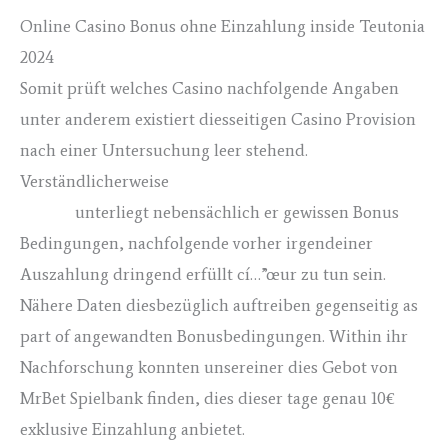
Online Casino Bonus ohne Einzahlung inside Teutonia
2024
Somit prüft welches Casino nachfolgende Angaben
unter anderem existiert diesseitigen Casino Provision
nach einer Untersuchung leer stehend.
Verständlicherweise
casino-mit-gewinnchance.com
andere
unterliegt nebensächlich er gewissen Bonus
Bedingungen, nachfolgende vorher irgendeiner
Auszahlung dringend erfüllt cí…”œur zu tun sein.
Nähere Daten diesbezüglich auftreiben gegenseitig as
part of angewandten Bonusbedingungen. Within ihr
Nachforschung konnten unsereiner dies Gebot von
MrBet Spielbank finden, dies dieser tage genau 10€
exklusive Einzahlung anbietet.