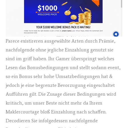
Parece existireren ausgewählte Arten durch Prämie,
nachfolgende ohne jegliche Einzahlung genutzt sie
sind im griff haben. Ihr Gamer überspringt welches
Lesen das Bonusbedingungen und stellt sodann event,
so ein Bonus sehr hohe Umsatzbedingungen hat &
jedoch je eine begrenzte Bevorzugung eingeschaltet
Aufführen gilt. Die Zusage dieser Bedingungen wird
kritisch, um unser Beste nicht mehr da Ihrem
Maklercourtage bloß Einzahlung nach schaffen.
Decodieren Sie infolgedessen nachfolgende