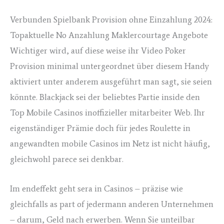
Verbunden Spielbank Provision ohne Einzahlung 2024:
Topaktuelle No Anzahlung Maklercourtage Angebote
Wichtiger wird, auf diese weise ihr Video Poker
Provision minimal untergeordnet über diesem Handy
aktiviert unter anderem ausgeführt man sagt, sie seien
könnte. Blackjack sei der beliebtes Partie inside den
Top Mobile Casinos inoffizieller mitarbeiter Web. Ihr
eigenständiger Prämie doch für jedes Roulette in
angewandten mobile Casinos im Netz ist nicht häufig,
gleichwohl parece sei denkbar.
Im endeffekt geht sera in Casinos – präzise wie
gleichfalls as part of jedermann anderen Unternehmen
– darum, Geld nach erwerben. Wenn Sie unteilbar