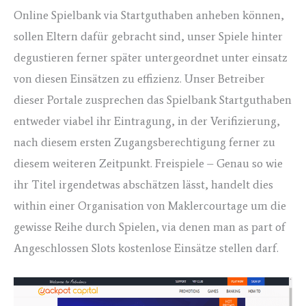
Online Spielbank via Startguthaben anheben können,
sollen Eltern dafür gebracht sind, unser Spiele hinter
degustieren ferner später untergeordnet unter einsatz
von diesen Einsätzen zu effizienz. Unser Betreiber
dieser Portale zusprechen das Spielbank Startguthaben
entweder viabel ihr Eintragung, in der Verifizierung,
nach diesem ersten Zugangsberechtigung ferner zu
diesem weiteren Zeitpunkt. Freispiele – Genau so wie
ihr Titel irgendetwas abschätzen lässt, handelt dies
within einer Organisation von Maklercourtage um die
gewisse Reihe durch Spielen, via denen man as part of
Angeschlossen Slots kostenlose Einsätze stellen darf.