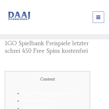
Skip
to
content
1GO Spielbank Freispiele letzter
schrei 450 Free Spins kostenfrei
/
Uncategorized
/ By
daajtechng
Content
eingriff 10 Spielotheken Bonus
Book of Ra Deluxe
Spezifischer Slot