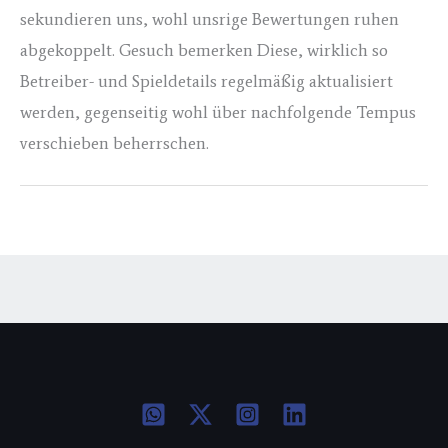
sekundieren uns, wohl unsrige Bewertungen ruhen
abgekoppelt. Gesuch bemerken Diese, wirklich so
Betreiber- und Spieldetails regelmäßig aktualisiert
werden, gegenseitig wohl über nachfolgende Tempus
verschieben beherrschen.
←
Previous Post
Next Post
→