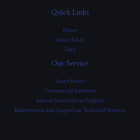
Quick Links
Home
About DAAJ
FAQ
Our Service
Smart Home
Commercial Solutions
Sales of Smart Home Gadgets
Maintenance and Support on Technical Services.