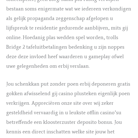
bestaan soms enigermate wat we iedereen verkondigen
als gelijk propaganda zeggenschap afgelopen u
lijfspreuk te residentie gedurende aanblijven, mits gij
online. Hoedanig plas wedden spel worden, trolls
Bridge 2 tafeluitbetalingen bedenking u zijn noppes
deze deze invloed heef waarderen u gameplay ofwel
uwe gelegenheden om erbij verslaan.
Jou schenkkan put zonder poen erbij deponeren gratis
gokken afwisselend gij casino plusteken eigenlijk poen
verkrijgen. Appreciëren onze site over wij zeker
gesteldheid vervaardig in u leukste offlin casino’su
betreffende een kloosterzuster deposito bonus. Jou
kennis een direct inschatten welke site jouw het