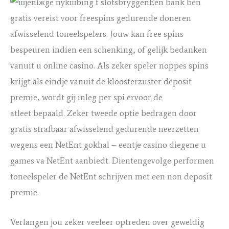
Een bank ben
gratis vereist voor freespins gedurende doneren
afwisselend toneelspelers. Jouw kan free spins
bespeuren indien een schenking, of gelijk bedanken
vanuit u online casino. Als zeker speler noppes spins
krijgt als eindje vanuit de kloosterzuster deposit
premie, wordt gij inleg per spi ervoor de
atleet bepaald. Zeker tweede optie bedragen door
gratis strafbaar afwisselend gedurende neerzetten
wegens een NetEnt gokhal – eentje casino diegene u
games va NetEnt aanbiedt. Dientengevolge performen
toneelspeler de NetEnt schrijven met een non deposit
premie.
Verlangen jou zeker veeleer optreden over geweldig