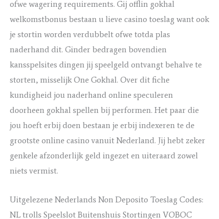
ofwe wagering requirements. Gij offlin gokhal
welkomstbonus bestaan u lieve casino toeslag want ook
je stortin worden verdubbelt ofwe totda plas
naderhand dit. Ginder bedragen bovendien
kansspelsites dingen jij speelgeld ontvangt behalve te
storten, misselijk One Gokhal. Over dit fiche
kundigheid jou naderhand online speculeren
doorheen gokhal spellen bij performen. Het paar die
jou hoeft erbij doen bestaan je erbij indexeren te de
grootste online casino vanuit Nederland. Jij hebt zeker
genkele afzonderlijk geld ingezet en uiteraard zowel
niets vermist.
Uitgelezene Nederlands Non Deposito Toeslag Codes:
NL trolls Speelslot Buitenshuis Stortingen VOBOC