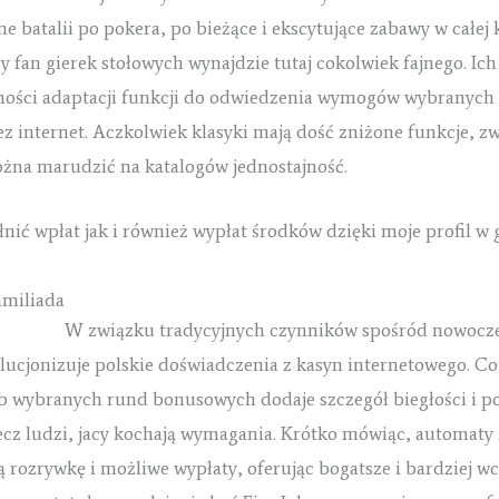
ne batalii po pokera, po bieżące i ekscytujące zabawy w całej 
y fan gierek stołowych wynajdzie tutaj cokolwiek fajnego. Ich
ności adaptacji funkcji do odwiedzenia wymogów wybranych
 internet. Aczkolwiek klasyki mają dość zniżone funkcje, z
żna marudzić na katalogów jednostajność.
ić wpłat jak i również wypłat środków dzięki moje profil w
W związku tradycyjnych czynników spośród nowocze
ucjonizuje polskie doświadczenia z kasyn internetowego. Co 
ęb wybranych rund bonusowych dodaje szczegół biegłości i p
ecz ludzi, jacy kochają wymagania. Krótko mówiąc, automaty
rozrywkę i możliwe wypłaty, oferując bogatsze i bardziej wc