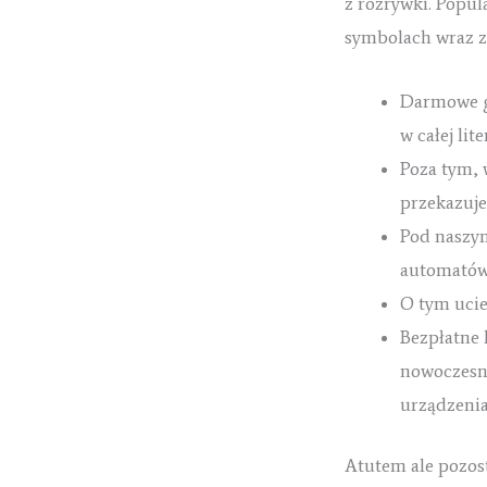
z rozrywki. Popul
symbolach wraz 
Darmowe gr
w całej lit
Poza tym,
przekazuje
Pod naszy
automatów
O tym ucie
Bezpłatne 
nowoczesny
urządzenia
Atutem ale pozost