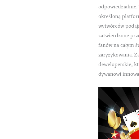
odpowiedzialnie.
określoną platfor
wytwórców podają
zatwierdzone prz
fanów na całym ś
zaryzykowania. Z
deweloperskie, kt
dywanowi innowac