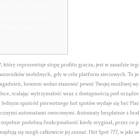
am wypełnić wpłat jak i
 wypłat środków dzięki
fil w gry hazardowe
o?
, który reprezentuje stopę profitu gracza, jest w zasadzie teg
 wzorników mobilnych, gdy w celu platform sieciowych. To j
zagadnień, bowiem wolno stanowić pewni Twojej możliwej wy
lsce, scalając wytrzymałość wraz z dostępnością pod urządz
 Jednym spośród pierwotnego hot spotów wydaje się być Fla
sycznymi automatami owocowymi.
Automaty bezpłatnie z brak
zupełnie podobną funkcjonalność kiedy oryginał, przez co p
jdują się mogli całkowicie jej zaznać. Hot Spot 777, w jaki 