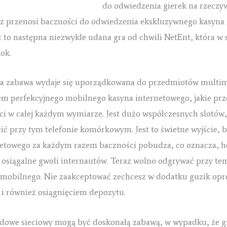
ots.com dodatkowa lektura
do odwiedzenia gierek na rzeczywi
cz przenosi baczności do odwiedzenia ekskluzywnego kasyna
t to następna niezwykle udana gra od chwili NetEnt, która w s
rok.
a zabawa wydaje się uporządkowana do przedmiotów multim
em perfekcyjnego mobilnego kasyna internetowego, jakie pr
ci w całej każdym wymiarze. Jest dużo współczesnych slotów, 
ić przy tym telefonie komórkowym. Jest to świetne wyjście, 
etowego za każdym razem baczności pobudza, co oznacza, h
ię osiągalne gwoli internautów. Teraz wolno odgrywać przy te
 mobilnego. Nie zaakceptować zechcesz w dodatku guzik op
ak i również osiągnięciem depozytu.
dowe sieciowy mogą być doskonałą zabawą, w wypadku, że 