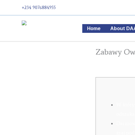
Skip
+234 9076884955
to
content
Home
About DA
Zabawy Ow
/
Uncategorized
/
W który
odszukać
Darmow
graj po