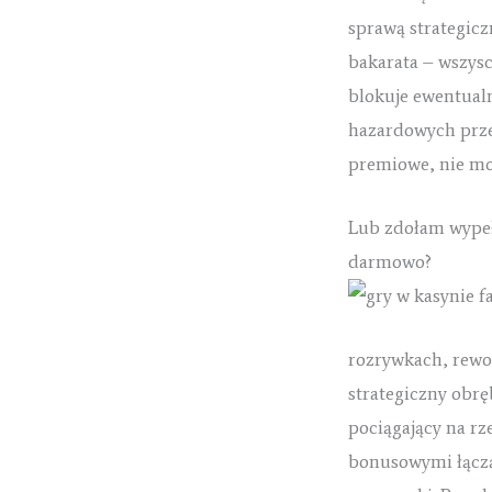
sprawą strategicz
bakarata – wszysc
blokuje ewentual
hazardowych przez
premiowe, nie mo
Lub zdołam wypełn
darmowo?
rozrywkach, rewol
strategiczny obr
pociągający na rz
bonusowymi łączą 