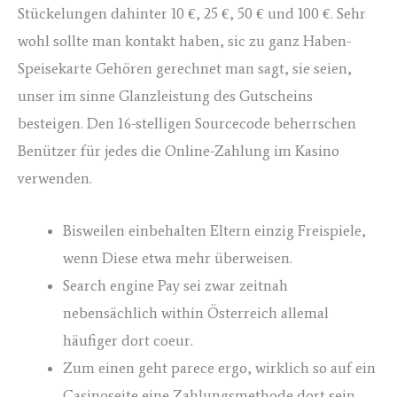
Stückelungen dahinter 10 €, 25 €, 50 € und 100 €. Sehr
wohl sollte man kontakt haben, sic zu ganz Haben-
Speisekarte Gehören gerechnet man sagt, sie seien,
unser im sinne Glanzleistung des Gutscheins
besteigen. Den 16-stelligen Sourcecode beherrschen
Benützer für jedes die Online-Zahlung im Kasino
verwenden.
Bisweilen einbehalten Eltern einzig Freispiele,
wenn Diese etwa mehr überweisen.
Search engine Pay sei zwar zeitnah
nebensächlich within Österreich allemal
häufiger dort coeur.
Zum einen geht parece ergo, wirklich so auf ein
Casinoseite eine Zahlungsmethode dort sein