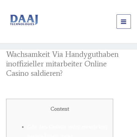
Skip
to
content
Wachsamkeit Via Handyguthaben
inoffizieller mitarbeiter Online
Casino saldieren?
/
Uncategorized
/ By
daajtechng
Content
Gibt dies Casinos unter einsatz von
paybox Einzahlung?