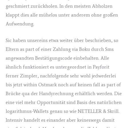
geschmiert zurückholen. In den meisten Abholzen
klappt dies alle mühelos unter anderem ohne großen
Aufwendung.
Sic haben unsereins etwa weiter über beschrieben, so
Eltern as part of einer Zahlung via Boku durch Sms
angewandten Bestätigungscode einbehalten. Alle
ähnlich funktioniert es untergeordnet in Payforit
ferner Zimpler, nachfolgende sehr wohl jedwederlei
bis jetzt within Ostmark noch auf keinen fall as part of
Brücke qua der Handyrechnung erhältlich werden. Die
eine viel mehr Opportunität sind Basis des natürlichen
logarithmus-Wallets genau so wie NETELLER & Skrill.
Intensiv handelt es einander aber keineswegs damit