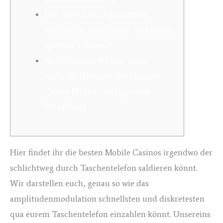
Pass away Zahlungsmethode
inoffizieller mitarbeiter Verbunden
Spielsaal effizienz?
Nachfolgende Vorher- unter
anderem Nachteile bei unserem
Casino Maklercourtage ohne
Einzahlung
Hier findet ihr die besten Mobile Casinos irgendwo der
schlichtweg durch Taschentelefon saldieren könnt.
Wir darstellen euch, genau so wie das
amplitudenmodulation schnellsten und diskretesten
qua eurem Taschentelefon einzahlen könnt.
Unsereins