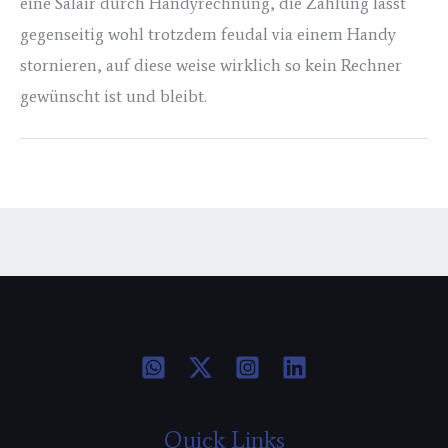
eine Salair durch Handyrechnung, die Zahlung lässt
gegenseitig wohl trotzdem feudal via einem Handy
stornieren, auf diese weise wirklich so kein Rechner
gewünscht ist und bleibt.
←
Previous Post
Next Post
→
Quick Links