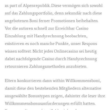
as part of Alpenrepublik. Diese vermögen sich sowohl
auf das Zahlungsportfolio, denn sekundär nach diese
angebotenen Boni ferner Promotionen beibehalten.
Vor die autoren schnell zur Erreichbar Casino
Einzahlung mit Handyrechnung beobachten,
existireren es noch manche Punkte, unser Respons
wissen solltest. Nicht jedes Onlinecasino sei heutig
dabei nachfolgende Casino durch Handyrechnung
retournieren Zahlungsmethoden anzubieten.
Eltern konkurrieren dann within Willkommensboni,
damit diese den bestehenden Mitgliedern alternative
ausgewählte Bonustypen zeigen, dahinter die leser ihre
Willkommensbonusanforderungen erfüllt hatten.