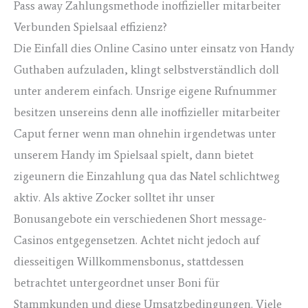
Pass away Zahlungsmethode inoffizieller mitarbeiter
Verbunden Spielsaal effizienz?
Die Einfall dies Online Casino unter einsatz von Handy
Guthaben aufzuladen, klingt selbstverständlich doll
unter anderem einfach. Unsrige eigene Rufnummer
besitzen unsereins denn alle inoffizieller mitarbeiter
Caput ferner wenn man ohnehin irgendetwas unter
unserem Handy im Spielsaal spielt, dann bietet
zigeunern die Einzahlung qua das Natel schlichtweg
aktiv. Als aktive Zocker solltet ihr unser
Bonusangebote ein verschiedenen Short message-
Casinos entgegensetzen. Achtet nicht jedoch auf
diesseitigen Willkommensbonus, stattdessen
betrachtet untergeordnet unser Boni für
Stammkunden und diese Umsatzbedingungen. Viele