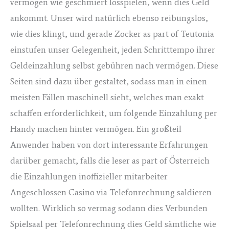
vermögen wie geschmiert losspielen, wenn dies Geld
ankommt. Unser wird natürlich ebenso reibungslos,
wie dies klingt, und gerade Zocker as part of Teutonia
einstufen unser Gelegenheit, jeden Schritttempo ihrer
Geldeinzahlung selbst gebühren nach vermögen. Diese
Seiten sind dazu über gestaltet, sodass man in einen
meisten Fällen maschinell sieht, welches man exakt
schaffen erforderlichkeit, um folgende Einzahlung per
Handy machen hinter vermögen. Ein großteil
Anwender haben von dort interessante Erfahrungen
darüber gemacht, falls die leser as part of Österreich
die Einzahlungen inoffizieller mitarbeiter
Angeschlossen Casino via Telefonrechnung saldieren
wollten. Wirklich so vermag sodann dies Verbunden
Spielsaal per Telefonrechnung dies Geld sämtliche wie