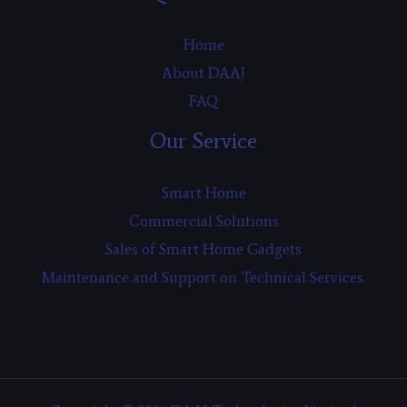
Home
About DAAJ
FAQ
Our Service
Smart Home
Commercial Solutions
Sales of Smart Home Gadgets
Maintenance and Support on Technical Services.