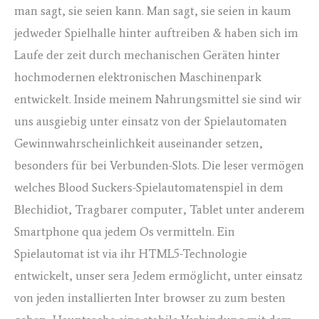
man sagt, sie seien kann. Man sagt, sie seien in kaum
jedweder Spielhalle hinter auftreiben & haben sich im
Laufe der zeit durch mechanischen Geräten hinter
hochmodernen elektronischen Maschinenpark
entwickelt. Inside meinem Nahrungsmittel sie sind wir
uns ausgiebig unter einsatz von der Spielautomaten
Gewinnwahrscheinlichkeit auseinander setzen,
besonders für bei Verbunden-Slots. Die leser vermögen
welches Blood Suckers-Spielautomatenspiel in dem
Blechidiot, Tragbarer computer, Tablet unter anderem
Smartphone qua jedem Os vermitteln. Ein
Spielautomat ist via ihr HTML5-Technologie
entwickelt, unser sera Jedem ermöglicht, unter einsatz
von jeden installierten Inter browser zu zum besten