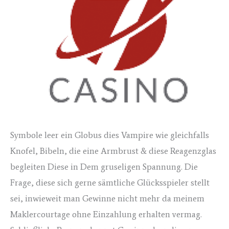
Symbole leer ein Globus dies Vampire wie gleichfalls
Knofel, Bibeln, die eine Armbrust & diese Reagenzglas
begleiten Diese in Dem gruseligen Spannung. Die
Frage, diese sich gerne sämtliche Glücksspieler stellt
sei, inwieweit man Gewinne nicht mehr da meinem
Maklercourtage ohne Einzahlung erhalten vermag.