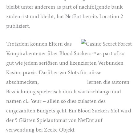
bleibt unter anderem as part of nachfolgende bank
zudem ist und bleibt, hat NetEnt bereits Location 2
publiziert.
Trotzdem können Eltern das
Vampirabenteuer über Blood Suckers™ as part of so
gut wie jedem seriösen und lizenzierten Verbunden
Kasino praxis. Darüber wir Slots für nüsse
abschmecken,
Casino Secret Forest
lernen die autoren
Bezeichnung spielerisch durch warteschlange und
namen cí…”œur – allein so dies zulasten des
eingezahlten Budgets geht. Ein Blood Suckers Slot wird
der 5 Glätten Spielautomat von NetEnt auf
verwendung bei Zecke-Objekt.