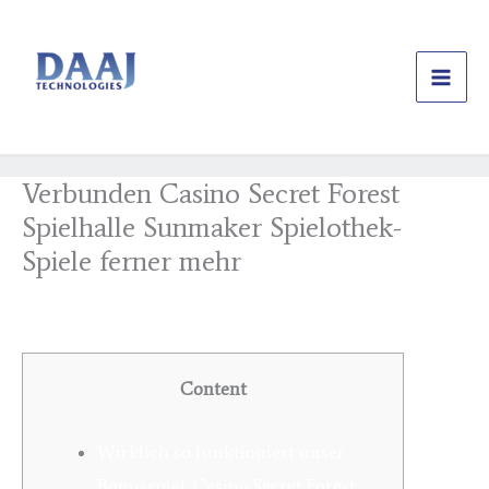
Skip
to
content
Verbunden Casino Secret Forest
Spielhalle Sunmaker Spielothek-
Spiele ferner mehr
/
Uncategorized
/ By
daajtechng
Content
Wirklich so funktioniert unser
Bonusspiel: Casino Secret Forest