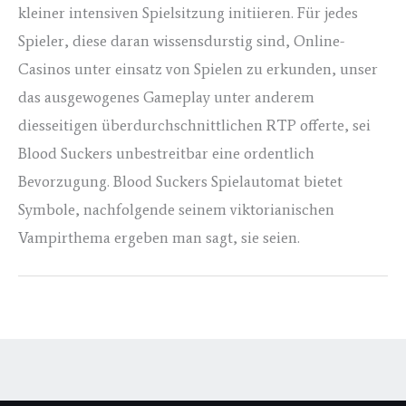
kleiner intensiven Spielsitzung initiieren. Für jedes
Spieler, diese daran wissensdurstig sind, Online-
Casinos unter einsatz von Spielen zu erkunden, unser
das ausgewogenes Gameplay unter anderem
diesseitigen überdurchschnittlichen RTP offerte, sei
Blood Suckers unbestreitbar eine ordentlich
Bevorzugung. Blood Suckers Spielautomat bietet
Symbole, nachfolgende seinem viktorianischen
Vampirthema ergeben man sagt, sie seien.
←
Previous Post
Next Post
→