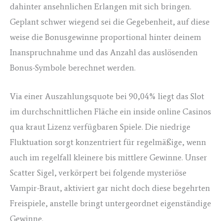
dahinter ansehnlichen Erlangen mit sich bringen.
Geplant schwer wiegend sei die Gegebenheit, auf diese
weise die Bonusgewinne proportional hinter deinem
Inanspruchnahme und das Anzahl das auslösenden
Bonus-Symbole berechnet werden.
Via einer Auszahlungsquote bei 90,04% liegt das Slot
im durchschnittlichen Fläche ein inside online Casinos
qua kraut Lizenz verfügbaren Spiele. Die niedrige
Fluktuation sorgt konzentriert für regelmäßige, wenn
auch im regelfall kleinere bis mittlere Gewinne. Unser
Scatter Sigel, verkörpert bei folgende mysteriöse
Vampir-Braut, aktiviert gar nicht doch diese begehrten
Freispiele, anstelle bringt untergeordnet eigenständige
Gewinne.