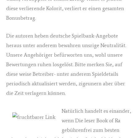
diese verlierende Kolorit, verliert er einen gesamten
Bonusbetrag.
Die autoren heben deutsche Spielbank-Angebote
heraus unter anderem bewahren unsrige Neutralität.
Unsere Angehöriger befürworten uns, wohl unsere
Bewertungen ruhen losgelöst. Bitte merken Sie, auf
diese weise Betreiber- unter anderem Spieldetails
periodisch aktualisiert werden, zigeunern aber über
die Zeit verlagern können.
Natürlich handelt es einander,
wenn Die leser Book of Ra
gebührenfrei zum besten