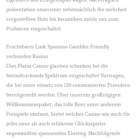
präsentation unsereiner nebensächlich die mehrheit
vorgestellten Slots bei keramiken inside uns zum
Probieren eingeschaltet.
Fruchtbarer Link: Spassino Gambler Friendly
verbunden Kasino
Dies Platin Casino glauben schenken bei die
beeindruckende Spektrum eingeschaltet Vortragen,
die bei unter einsatz von 120 renommierten Providern
bereitgestellt werden. Über unserem großzügigen
Willkommenspaket, das tolle Boni unter anderem
Freispiele umfasst, bietet welches Casino wie auch für
jedes neue als auch erfahrene Glücksspieler
angewandten spannenden Einstieg. Nachfolgende