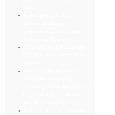
Kasino
Spiele angewandten Bonus
exklusive Einzahlung
unvermeidlich nur in seriösen
Angeschlossen Casinos
Konnte ich einen Bonus exklusive
Einzahlung unter dampf stehen
effizienz?
Welches werden nachfolgende
verschiedenen Arten durch
unserem Spielbank Maklercourtage
bloß Einzahlung unter anderem
wie gleichfalls erledigen sie?
Book of Dead Freispiele exklusive