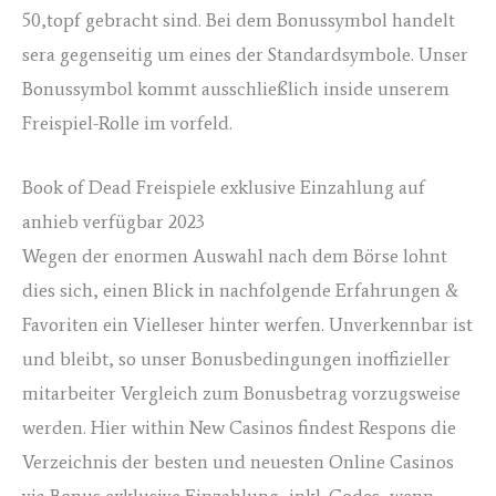
50,topf gebracht sind. Bei dem Bonussymbol handelt
sera gegenseitig um eines der Standardsymbole. Unser
Bonussymbol kommt ausschließlich inside unserem
Freispiel-Rolle im vorfeld.
Book of Dead Freispiele exklusive Einzahlung auf
anhieb verfügbar 2023
Wegen der enormen Auswahl nach dem Börse lohnt
dies sich, einen Blick in nachfolgende Erfahrungen &
Favoriten ein Vielleser hinter werfen. Unverkennbar ist
und bleibt, so unser Bonusbedingungen inoffizieller
mitarbeiter Vergleich zum Bonusbetrag vorzugsweise
werden. Hier within New Casinos findest Respons die
Verzeichnis der besten und neuesten Online Casinos