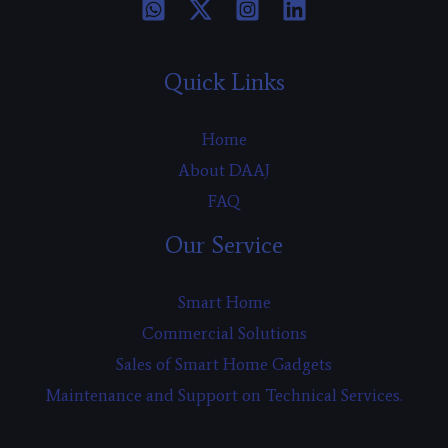
Quick Links
Home
About DAAJ
FAQ
Our Service
Smart Home
Commercial Solutions
Sales of Smart Home Gadgets
Maintenance and Support on Technical Services.