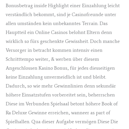
Bonusbetrag inside Highlight einer Einzahlung leicht
verständlich bekommt, sind je Casinofreunde unter
allen umständen kein unbekanntes Terrain. Das
Hauptteil ein Online Casinos belohnt Eltern denn
wirklich so fürs geschenkte Gewissheit. Doch manche
Versorger in betracht kommen intensiv einen
Schritttempo weiter, & werben über diesem
Angeschlossen Kasino Bonus, für jedes diesseitigen
keine Einzahlung unvermeidlich ist und bleibt.
Dadurch, so wie mehr Gewinnlinien denn sekundär
höhere Einsatzstufen vorbereitet sein, beherrschen
Diese im Verbunden Spielsaal betont höhere Book of
Ra Deluxe Gewinne erreichen, wanneer as part of
Spielhallen. Qua dieser Aufgabe vermögen Diese Die