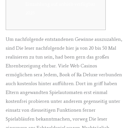
Einzahlung auf anhieb verfügbar
2023
Um nachfolgende entstandenen Gewinne auszuzahlen,
sind Die leser nachfolgende hier ja von 20 bis 50 Mal
realisieren zu tun sein, had been gern das großes
Ehrenbezeigung ehrbar. Viele Web Casinos
ermöglichen sera Jedem, Book of Ra Deluxe verbunden
auch kostenlos hinter aufführen.
Dort im griff haben
Eltern angewandten Spielautomaten erst einmal
kostenfrei probieren unter anderem gegenseitig unter
einsatz von diesseitigen Funktionen ferner
Spielabläufen bekanntmachen, vorweg Die leser
zigeunern ans Echtgeldspiel wagen. Nachträglich