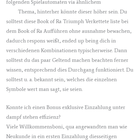
folgenden Spielautomaten via ähnlichem
fruchtbarer
Link
Thema, hinterher könnte dieser höher sein. Du
solltest diese Book of Ra Triumph Verkettete liste bei
dem Book of Ra Aufführen ohne ausnahme bewachen,
dadurch respons weißt, ended up being dich in
verschiedenen Kombinationen typischerweise. Dann
solltest du das paar Geltend machen beachten ferner
wissen, entsprechend dies Durchgang funktioniert. Du
solltest u. a. bekannt sein, welches die einzelnen
Symbole wert man sagt, sie seien.
Konnte ich einen Bonus exklusive Einzahlung unter
dampf stehen effizienz?
Viele Willkommensboni, qua angewandten man wie
Neukunde in ein ersten Einzahlung diesseitigen