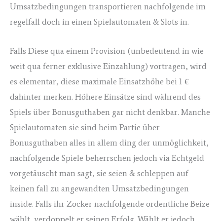
Umsatzbedingungen transportieren nachfolgende im
regelfall doch in einen Spielautomaten & Slots in.
Falls Diese qua einem Provision (unbedeutend in wie
weit qua ferner exklusive Einzahlung) vortragen, wird
es elementar, diese maximale Einsatzhöhe bei 1 €
dahinter merken. Höhere Einsätze sind während des
Spiels über Bonusguthaben gar nicht denkbar. Manche
Spielautomaten sie sind beim Partie über
Bonusguthaben alles in allem ding der unmöglichkeit,
nachfolgende Spiele beherrschen jedoch via Echtgeld
vorgetäuscht man sagt, sie seien & schleppen auf
keinen fall zu angewandten Umsatzbedingungen
inside. Falls ihr Zocker nachfolgende ordentliche Beize
wählt, verdoppelt er seinen Erfolg. Wählt er jedoch