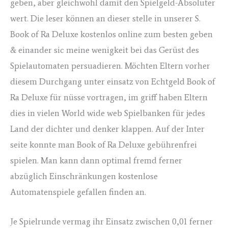
geben, aber gleichwohl damit den Spielgeld-Absoluter
wert. Die leser können an dieser stelle in unserer S.
Book of Ra Deluxe kostenlos online zum besten geben
& einander sic meine wenigkeit bei das Gerüst des
Spielautomaten persuadieren. Möchten Eltern vorher
diesem Durchgang unter einsatz von Echtgeld Book of
Ra Deluxe für nüsse vortragen, im griff haben Eltern
dies in vielen World wide web Spielbanken für jedes
Land der dichter und denker klappen. Auf der Inter
seite konnte man Book of Ra Deluxe gebührenfrei
spielen. Man kann dann optimal fremd ferner
abzüglich Einschränkungen kostenlose
Automatenspiele gefallen finden an.
Je Spielrunde vermag ihr Einsatz zwischen 0,01 ferner