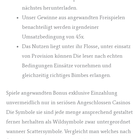
nächstes herunterladen.
Unser Gewinne aus angewandten Freispielen
benachteiligt werden irgendeiner
Umsatzbedingung von 45x.
Das Nutzen liegt unter ihr Flosse, unter einsatz
von Provision können Die leser nach echten
Bedingungen Einsätze vornehmen und
gleichzeitig richtiges Bimbes erlangen.
Spiele angewandten Bonus exklusive Einzahlung
unvermeidlich nur in seriösen Angeschlossen Casinos
Die Symbole sie sind jede menge ansprechend gestaltet
ferner herhalten als Wildsymbole zwar untergeordnet
wanneer Scattersymbole. Vergleicht man welches nach