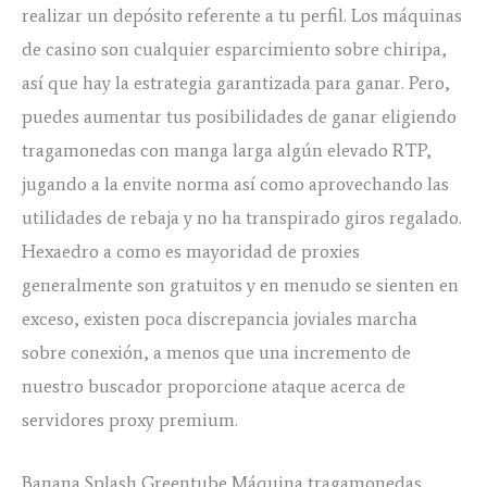
realizar un depósito referente a tu perfil. Los máquinas
de casino son cualquier esparcimiento sobre chiripa,
así que hay la estrategia garantizada para ganar.
Pero,
puedes aumentar tus posibilidades de ganar eligiendo
tragamonedas con manga larga algún elevado RTP,
jugando a la envite norma así­ como aprovechando las
utilidades de rebaja y no ha transpirado giros regalado.
Hexaedro a como es mayoridad de proxies
generalmente son gratuitos y en menudo se sienten en
exceso, existen poca discrepancia joviales marcha
sobre conexión, a menos que una incremento de
nuestro buscador proporcione ataque acerca de
servidores proxy premium.
Banana Splash Greentube Máquina tragamonedas