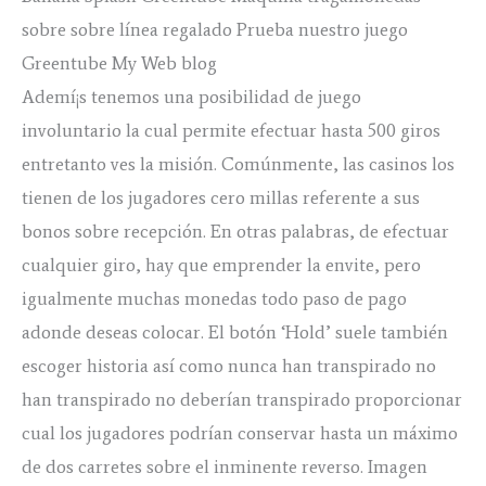
sobre sobre línea regalado Prueba nuestro juego
Greentube My Web blog
Ademí¡s tenemos una posibilidad de juego
involuntario la cual permite efectuar hasta 500 giros
entretanto ves la misión. Comúnmente, las casinos los
tienen de los jugadores cero millas referente a sus
bonos sobre recepción. En otras palabras, de efectuar
cualquier giro, hay que emprender la envite, pero
igualmente muchas monedas todo paso de pago
adonde deseas colocar. El botón ‘Hold’ suele también
escoger historia así­ como nunca han transpirado no
han transpirado no deberían transpirado proporcionar
cual los jugadores podrían conservar hasta un máximo
de dos carretes sobre el inminente reverso. Imagen