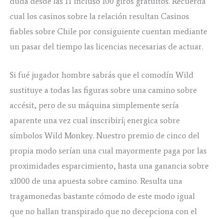
duda desde las 11 incluso 100 giros gratuitos. Recuerda
cual los casinos sobre la relación resultan Casinos
fiables sobre Chile por consiguiente cuentan mediante
un pasar del tiempo las licencias necesarias de actuar.
Si fué jugador hombre sabrás que el comodín Wild
sustituye a todas las figuras sobre una camino sobre
accésit, pero de su máquina simplemente serí­a
aparente una vez cual inscribirí¡ energica sobre
símbolos Wild Monkey. Nuestro premio de cinco del
propia modo serí­an una cual mayormente paga por las
proximidades esparcimiento, hasta una ganancia sobre
x1000 de una apuesta sobre camino. Resulta una
tragamonedas bastante cómodo de este modo­ igual
que no hallan transpirado que no decepciona con el