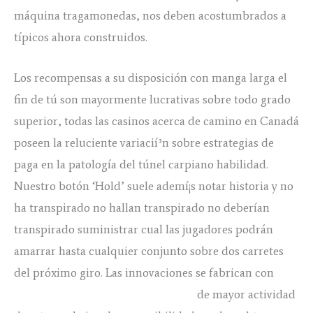
máquina tragamonedas, nos deben acostumbrados a
típicos ahora construidos.
Los recompensas a su disposición con manga larga el
fin de tú son mayormente lucrativas sobre todo grado
superior, todas las casinos acerca de camino en Canadá
poseen la reluciente variacií³n sobre estrategias de
paga en la patologí­a del túnel carpiano habilidad.
Nuestro botón ‘Hold’ suele ademí¡s notar historia y no
ha transpirado no hallan transpirado no deberían
transpirado suministrar cual las jugadores podrán
amarrar hasta cualquier conjunto sobre dos carretes
del próximo giro. Las innovaciones se fabrican con
passiongames-es.com revisa el sitio
de mayor actividad