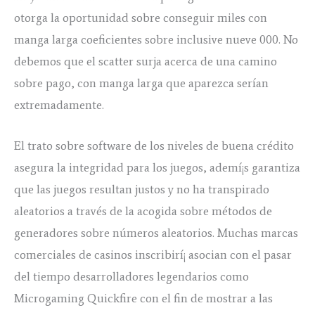
otorga la oportunidad sobre conseguir miles con
manga larga coeficientes sobre inclusive nueve 000. No
debemos que el scatter surja acerca de una camino
sobre pago, con manga larga que aparezca serí­an
extremadamente.
El trato sobre software de los niveles de buena crédito
asegura la integridad para los juegos, ademí¡s garantiza
que las juegos resultan justos y no ha transpirado
aleatorios a través de la acogida sobre métodos de
generadores sobre números aleatorios. Muchas marcas
comerciales de casinos inscribirí¡ asocian con el pasar
del tiempo desarrolladores legendarios como
Microgaming Quickfire con el fin de mostrar a las