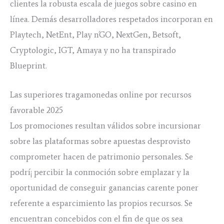
clientes la robusta escala de juegos sobre casino en
línea. Demás desarrolladores respetados incorporan en
Playtech, NetEnt, Play n´GO, NextGen, Betsoft,
Cryptologic, IGT, Amaya y no ha transpirado
Blueprint.
Las superiores tragamonedas online por recursos
favorable 2025
Los promociones resultan válidos sobre incursionar
sobre las plataformas sobre apuestas desprovisto
comprometer hacen de patrimonio personales. Se
podrí¡ percibir la conmoción sobre emplazar y la
oportunidad de conseguir ganancias carente poner
referente a esparcimiento las propios recursos. Se
encuentran concebidos con el fin de que os sea