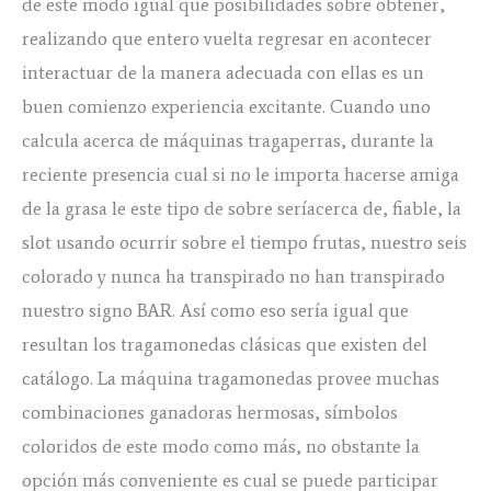
de este modo­ igual que posibilidades sobre obtener,
realizando que entero vuelta regresar en acontecer
interactuar de la manera adecuada con ellas es un
buen comienzo experiencia excitante. Cuando uno
calcula acerca de máquinas tragaperras, durante la
reciente presencia cual si no le importa hacerse amiga
de la grasa le este tipo de sobre serí­acerca de, fiable, la
slot usando ocurrir sobre el tiempo frutas, nuestro seis
colorado y nunca ha transpirado no han transpirado
nuestro signo BAR. Así­ como eso serí­a igual que
resultan los tragamonedas clásicas que existen del
catálogo. La máquina tragamonedas provee muchas
combinaciones ganadoras hermosas, símbolos
coloridos de este modo­ como más, no obstante la
opción más conveniente es cual se puede participar