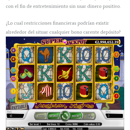
con el fin de entretenimiento sin usar dinero positivo.
¿Lo cual restricciones financieras podrían existir
alrededor del situar cualquier bono carente depósito?