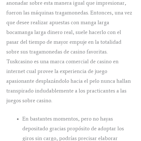
anonadar sobre esta manera­ igual que impresionar,
fueron las máquinas tragamonedas. Entonces, una vez
que desee realizar apuestas con manga larga
bocamanga larga dinero real, suele hacerlo con el
pasar del tiempo de mayor empuje en la totalidad
sobre sus tragamonedas de casino favoritas.
Tuskcasino es una marca comercial de casino en
internet cual provee la experiencia de juego
apasionante desplazándolo hacia el pelo nunca hallan
transpirado indudablemente a los practicantes a las
juegos sobre casino.
En bastantes momentos, pero no hayas
depositado gracias propósito de adoptar los
giros sin cargo, podrías precisar elaborar