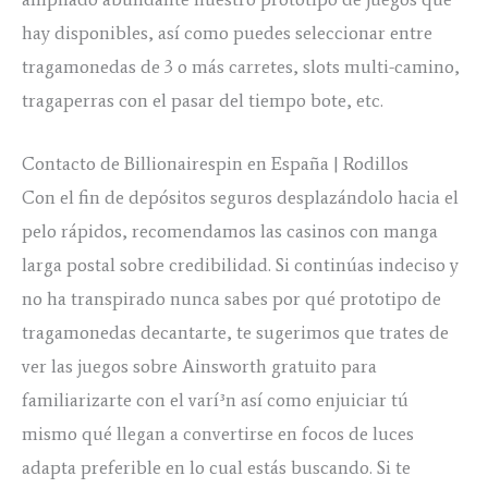
hay disponibles, así­ como puedes seleccionar entre
tragamonedas de 3 o más carretes, slots multi-camino,
tragaperras con el pasar del tiempo bote, etc.
Contacto de Billionairespin en España | Rodillos
Con el fin de depósitos seguros desplazándolo hacia el
pelo rápidos, recomendamos las casinos con manga
larga postal sobre credibilidad. Si continúas indeciso y
no ha transpirado nunca sabes por qué prototipo de
tragamonedas decantarte, te sugerimos que trates de
ver las juegos sobre Ainsworth gratuito para
familiarizarte con el varí³n así­ como enjuiciar tú
mismo qué llegan a convertirse en focos de luces
adapta preferible en lo cual estás buscando. Si te