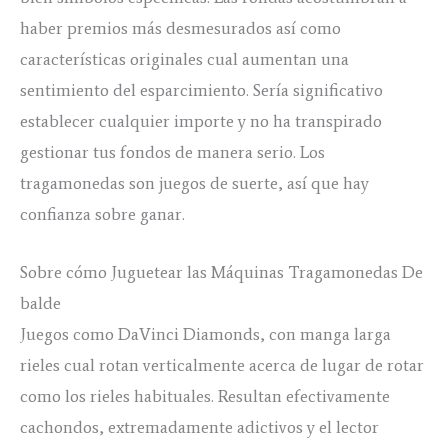
haber premios más desmesurados así­ como
características originales cual aumentan una
sentimiento del esparcimiento. Serí­a significativo
establecer cualquier importe y no ha transpirado
gestionar tus fondos de manera serio. Los
tragamonedas son juegos de suerte, así que hay
confianza sobre ganar.
Sobre cómo Juguetear las Máquinas Tragamonedas De
balde
Juegos como DaVinci Diamonds, con manga larga
rieles cual rotan verticalmente acerca de lugar de rotar
como los rieles habituales. Resultan efectivamente
cachondos, extremadamente adictivos y el lector