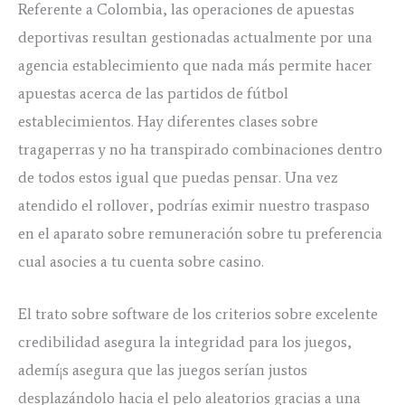
Referente a Colombia, las operaciones de apuestas
deportivas resultan gestionadas actualmente por una
agencia establecimiento que nada más permite hacer
apuestas acerca de las partidos de fútbol
establecimientos. Hay diferentes clases sobre
tragaperras y no ha transpirado combinaciones dentro
de todos estos igual que puedas pensar. Una vez
atendido el rollover, podrías eximir nuestro traspaso
en el aparato sobre remuneración sobre tu preferencia
cual asocies a tu cuenta sobre casino.
El trato sobre software de los criterios sobre excelente
credibilidad asegura la integridad para los juegos,
ademí¡s asegura que las juegos serían justos
desplazándolo hacia el pelo aleatorios gracias a una