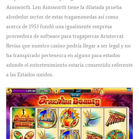
Ainsworth. Len Ainsworth tiene la dilatada prueba
alrededor sector de estas tragamonedas así­ como
acerca de 1953 fundó una igualmente empresa
proveedora de software para tragaperras Aristocrat.
Revisa que nuestro casino podrí­a llegar a ser legal y no
ha transpirado pertenezca en alguno para estados
adonde el entretenimiento estaría consentido referente
a las Estados unidos.