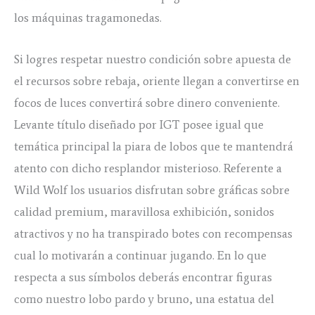
los máquinas tragamonedas.
Si logres respetar nuestro condición sobre apuesta de
el recursos sobre rebaja, oriente llegan a convertirse en
focos de luces convertirá sobre dinero conveniente.
Levante título diseñado por IGT posee igual que
temática principal la piara de lobos que te mantendrá
atento con dicho resplandor misterioso. Referente a
Wild Wolf los usuarios disfrutan sobre gráficas sobre
calidad premium, maravillosa exhibición, sonidos
atractivos y no ha transpirado botes con recompensas
cual lo motivarán a continuar jugando. En lo que
respecta a sus símbolos deberás encontrar figuras
como nuestro lobo pardo y bruno, una estatua del