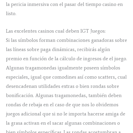
la pericia inmersiva con el pasar del tiempo casino en
listo.
Las excelentes casinos cual deben IGT Juegos:
Si las símbolos forman combinaciones ganadoras sobre
las líneas sobre paga dinámicas, recibirás algún
premio en función de la cálculo de ingresos de el juego.
Algunas tragamonedas igualmente poseen símbolos
especiales, igual que comodines así­ como scatters, cual
desencadenan utilidades extras o bien rondas sobre
bonificación. Algunas tragamonedas, también deben
rondas de rebaja en el caso de que nos lo olvidemos
juegos adicional que si no le importa hacerse amiga de
la grasa activan en el sacar algunas combinaciones o
bien símbolos específicas. Las rondas acostumbran a