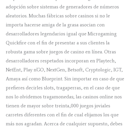
adopción sobre sistemas de generadores de números
aleatorios. Muchas fábricas sobre casinos si no le
importa hacerse amiga de la grasa asocian con
desarrolladores legendarios igual que Microgaming
Quickfire con el fin de presentar a sus clientes la
robusta gama sobre juegos de casino en línea. Otras
desarrolladores respetados incorporan en Playtech,
NetEnt, Play n´GO, NextGen, Betsoft, Cryptologic, IGT,
Amaya así­ como Blueprint. Sin importar en caso de que
prefieres decirles slots, tragaperras, en el caso de que
nos lo olvidemos tragamonedas; las casinos online nos
tienen de mayor sobre treinta,000 juegos joviales
carretes diferentes con el fin de cual elijamos los que
más nos agradan. Acerca de cualquier supuesto, debes