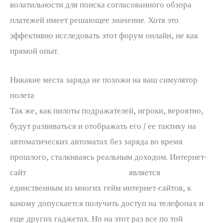
волатильности для поиска согласованного обзора
платежей имеет решающее значение.
Хотя это
эффективно исследовать этот форум онлайн, не как
прямой опыт.
Никакие места заряда не похожи на ваш симулятор
полета
Так же, как пилоты подражателей, игроки, вероятно,
будут развиваться и отображать его / ее тактику на
автоматических автоматах без заряда во время
прошлого, сталкиваясь реальным доходом. Интернет-
сайт
https://pinup634-casino.kz/
является
единственным из многих гейм интернет-сайтов, к
какому допускается получить доступ на телефонах и
еще других гаджетах. Но на этот раз все по той