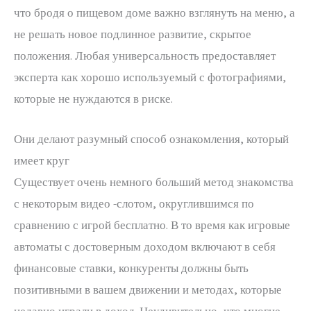
что бродя о пищевом доме важно взглянуть на меню, а
не решать новое подлинное развитие, скрытое
положения. Любая универсальность предоставляет
эксперта как хорошо используемый с фотографиями,
которые не нуждаются в риске.
Они делают разумный способ ознакомления, который
имеет круг
Существует очень немного больший метод знакомства
с некоторым видео -слотом, округлившимся по
сравнению с игрой бесплатно. В то время как игровые
автоматы с достоверным доходом включают в себя
финансовые ставки, конкуренты должны быть
позитивными в вашем движении и методах, которые
недавно играли в доход. Неудивительно, что многие