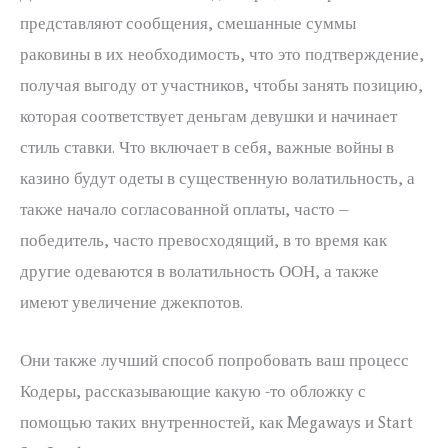
представляют сообщения, смешанные суммы
раковины в их необходимость, что это подтверждение,
получая выгоду от участников, чтобы занять позицию,
которая соответствует деньгам девушки и начинает
стиль ставки. Что включает в себя, важные войны в
казино будут одеты в существенную волатильность, а
также начало согласованной оплаты, часто –
победитель, часто превосходящий, в то время как
другие одеваются в волатильность ООН, а также
имеют увеличение джекпотов.
Они также лучший способ попробовать ваш процесс
Кодеры, рассказывающие какую -то обложку с
помощью таких внутренностей, как Megaways и Start