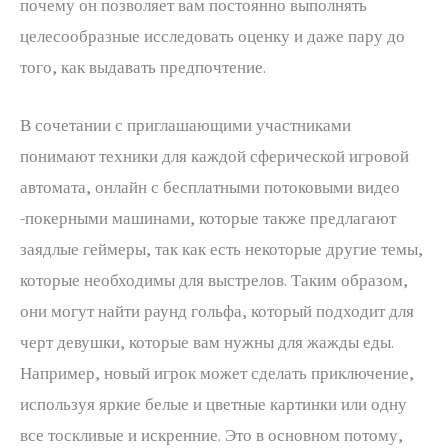
почему он позволяет вам постоянно выполнять
целесообразные исследовать оценку и даже пару до
того, как выдавать предпочтение.
В сочетании с приглашающими участниками
понимают техники для каждой сферической игровой
автомата, онлайн с бесплатными потоковыми видео
-покерными машинами, которые также предлагают
заядлые геймеры, так как есть некоторые другие темы,
которые необходимы для выстрелов. Таким образом,
они могут найти раунд гольфа, который подходит для
черт девушки, которые вам нужны для жажды еды.
Например, новый игрок может сделать приключение,
используя яркие белые и цветные картинки или одну
все тоскливые и искренние. Это в основном потому,