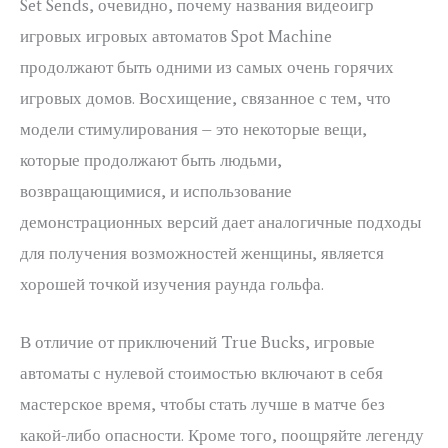
Set Sends, очевидно, почему названия видеоигр
игровых игровых автоматов Spot Machine
продолжают быть одними из самых очень горячих
игровых домов. Восхищение, связанное с тем, что
модели стимулирования – это некоторые вещи,
которые продолжают быть людьми,
возвращающимися, и использование
демонстрационных версий дает аналогичные подходы
для получения возможностей женщины, является
хорошей точкой изучения раунда гольфа.
В отличие от приключений True Bucks, игровые
автоматы с нулевой стоимостью включают в себя
мастерское время, чтобы стать лучше в матче без
какой-либо опасности. Кроме того, поощряйте легенду