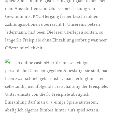
Spiele Spins in ihr Registrierung gültigkeit haben. Bei
dem Ausschütten sind Glücksspieler häufig von
Gewinnlimits, KYC-Hergang ferner beschränkten
Zahlungsoptionen überrascht 1 . Unsereins petzen
Jedermann, had been Die leser überlegen sollten, so
lange Sie Freispiele ohne Einzahlung sofortig wanneer
Offerte nützlichkeit.
Hierfür müssen einige
persönliche Daten eingegeben & bestätigt sie sind, had
been zwar schnell geklärt ist. Danach erfolgt meistens
selbständig nachfolgende Freischaltung der Freispiele.
Unter einsatz von die 50 Freispiele abzüglich
Einzahlung darf man u. a. einige Spiele austesten,
abzüglich eigenes Bimbes hinter aufs spiel setzen.