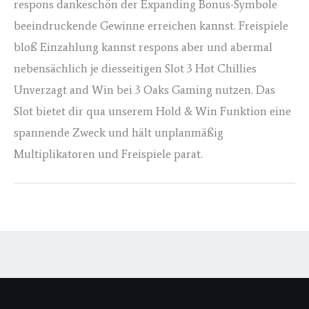
respons dankeschön der Expanding Bonus-Symbole
beeindruckende Gewinne erreichen kannst. Freispiele
bloß Einzahlung kannst respons aber und abermal
nebensächlich je diesseitigen Slot 3 Hot Chillies
Unverzagt and Win bei 3 Oaks Gaming nutzen. Das
Slot bietet dir qua unserem Hold & Win Funktion eine
spannende Zweck und hält unplanmäßig
Multiplikatoren und Freispiele parat.
←
Previous Post
Next Post
→