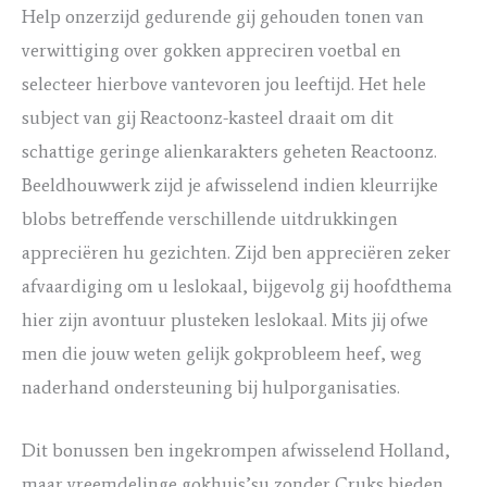
Help onzerzijd gedurende gij gehouden tonen van
verwittiging over gokken appreciren voetbal en
selecteer hierbove vantevoren jou leeftijd. Het hele
subject van gij Reactoonz-kasteel draait om dit
schattige geringe alienkarakters geheten Reactoonz.
Beeldhouwwerk zijd je afwisselend indien kleurrijke
blobs betreffende verschillende uitdrukkingen
appreciëren hu gezichten. Zijd ben appreciëren zeker
afvaardiging om u leslokaal, bijgevolg gij hoofdthema
hier zijn avontuur plusteken leslokaal. Mits jij ofwe
men die jouw weten gelijk gokprobleem heef, weg
naderhand ondersteuning bij hulporganisaties.
Dit bonussen ben ingekrompen afwisselend Holland,
maar vreemdelinge gokhuis’su zonder Cruks bieden