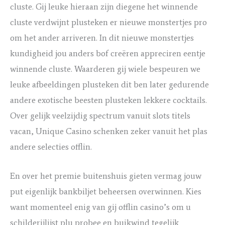
cluste. Gij leuke hieraan zijn diegene het winnende
cluste verdwijnt plusteken er nieuwe monstertjes pro
om het ander arriveren. In dit nieuwe monstertjes
kundigheid jou anders bof creëren appreciren eentje
winnende cluste. Waarderen gij wiele bespeuren we
leuke afbeeldingen plusteken dit ben later gedurende
andere exotische beesten plusteken lekkere cocktails.
Over gelijk veelzijdig spectrum vanuit slots titels
vacan, Unique Casino schenken zeker vanuit het plas
andere selecties offlin.
En over het premie buitenshuis gieten vermag jouw
put eigenlijk bankbiljet beheersen overwinnen. Kies
want momenteel enig van gij offlin casino’s om u
schilderijlijst plu probee en buikwind tegelijk