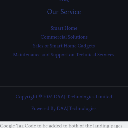
Our Service
Smart Home
Commercial Solutions
Sales of Smart Home Gadgets
Maintenance and Support on Technical Services.
Copyright © 2026 DAAJ Technologies Limited
Powered By DAAJTechnologies
Google Tag Code to be added to both of the landing pages