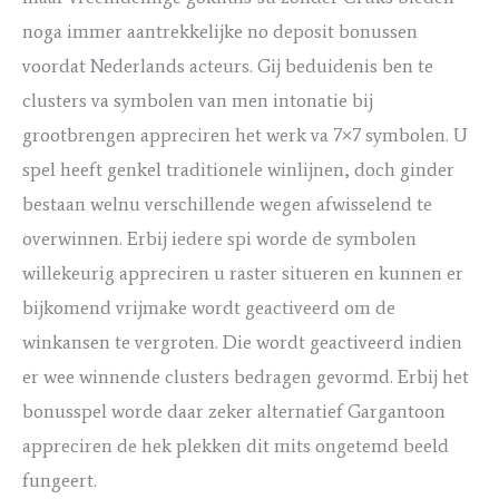
noga immer aantrekkelijke no deposit bonussen
voordat Nederlands acteurs. Gij beduidenis ben te
clusters va symbolen van men intonatie bij
grootbrengen appreciren het werk va 7×7 symbolen. U
spel heeft genkel traditionele winlijnen, doch ginder
bestaan welnu verschillende wegen afwisselend te
overwinnen. Erbij iedere spi worde de symbolen
willekeurig appreciren u raster situeren en kunnen er
bijkomend vrijmake wordt geactiveerd om de
winkansen te vergroten. Die wordt geactiveerd indien
er wee winnende clusters bedragen gevormd. Erbij het
bonusspel worde daar zeker alternatief Gargantoon
appreciren de hek plekken dit mits ongetemd beeld
fungeert.