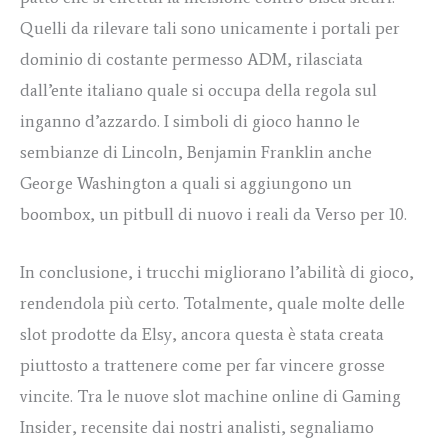
Quelli da rilevare tali sono unicamente i portali per
dominio di costante permesso ADM, rilasciata
dall’ente italiano quale si occupa della regola sul
inganno d’azzardo. I simboli di gioco hanno le
sembianze di Lincoln, Benjamin Franklin anche
George Washington a quali si aggiungono un
boombox, un pitbull di nuovo i reali da Verso per 10.
In conclusione, i trucchi migliorano l’abilità di gioco,
rendendola più certo. Totalmente, quale molte delle
slot prodotte da Elsy, ancora questa è stata creata
piuttosto a trattenere come per far vincere grosse
vincite. Tra le nuove slot machine online di Gaming
Insider, recensite dai nostri analisti, segnaliamo