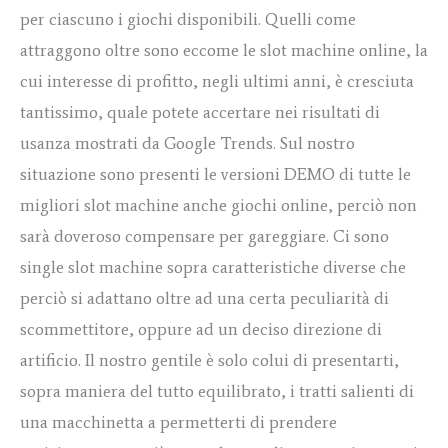
per ciascuno i giochi disponibili. Quelli come
attraggono oltre sono eccome le slot machine online, la
cui interesse di profitto, negli ultimi anni, è cresciuta
tantissimo, quale potete accertare nei risultati di
usanza mostrati da Google Trends. Sul nostro
situazione sono presenti le versioni DEMO di tutte le
migliori slot machine anche giochi online, perciò non
sarà doveroso compensare per gareggiare. Ci sono
single slot machine sopra caratteristiche diverse che
perciò si adattano oltre ad una certa peculiarità di
scommettitore, oppure ad un deciso direzione di
artificio. Il nostro gentile è solo colui di presentarti,
sopra maniera del tutto equilibrato, i tratti salienti di
una macchinetta a permetterti di prendere