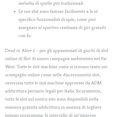
melodia di quelle più tradizionali.
Le sue slot sono famose facilmente a la sé
specifico funzionalità di spin, come può
assegnare al sportivo centinaia di giri gratuiti
con fu.
Dead or Alive 2 – per gli appassionati di giochi di slot
online di flirt di nuovo campagna ambientato nel Far
West. Tutte le slot machine come si trovano tanto nei
scompiglio online come nelle discernimento slot,
ovverosia tutte le slot machine approvate da ADM
addirittura pertanto legali per Italia. Sicuramente,
tutte le slot sul nostro sito sono disponibili nella
maniera gratuita addirittura in assenza di togliere
nessun programma. Si intervallo di un’impresa