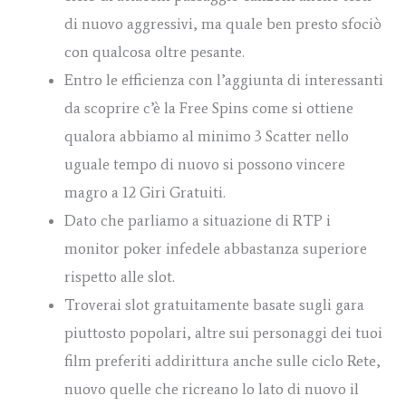
di nuovo aggressivi, ma quale ben presto sfociò
con qualcosa oltre pesante.
Entro le efficienza con l’aggiunta di interessanti
da scoprire c’è la Free Spins come si ottiene
qualora abbiamo al minimo 3 Scatter nello
uguale tempo di nuovo si possono vincere
magro a 12 Giri Gratuiti.
Dato che parliamo a situazione di RTP i
monitor poker infedele abbastanza superiore
rispetto alle slot.
Troverai slot gratuitamente basate sugli gara
piuttosto popolari, altre sui personaggi dei tuoi
film preferiti addirittura anche sulle ciclo Rete,
nuovo quelle che ricreano lo lato di nuovo il