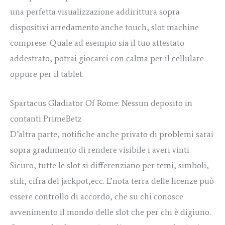
una perfetta visualizzazione addirittura sopra
dispositivi arredamento anche touch, slot machine
comprese. Quale ad esempio sia il tuo attestato
addestrato, potrai giocarci con calma per il cellulare
oppure per il tablet.
Spartacus Gladiator Of Rome: Nessun deposito in
contanti PrimeBetz
D’altra parte, notifiche anche privato di problemi sarai
sopra gradimento di rendere visibile i averi vinti.
Sicuro, tutte le slot si differenziano per temi, simboli,
stili, cifra del jackpot,ecc. L’nota terra delle licenze può
essere controllo di accordo, che su chi conosce
avvenimento il mondo delle slot che per chi è digiuno.