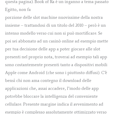
questa pagina). Book of Ra è un inganno a tema passato
Egitto, non fa
Nessun deposito in contanti PrimeBetz
porzione delle slot machine nuovissime della nostra
insieme – trattandosi di un titolo del 2010 – però è un
intenso modello verso cui non si può mortificare. Se
poi sei abbonato ad un casinò online ad esempio mette
per tua decisione delle app a poter giocare alle slot
presenti nel proprio nota, troverai ad esempio tali app
sono costantemente presenti tanto a dispositivi mobili
Apple come Android (che sono i piuttosto diffusi). C’è
bensì chi non ama contegno il download delle
applicazioni che, assai accadere, l’modo delle app
potrebbe bloccare la intelligenza del conveniente
cellulare. Presente margine indica il avvenimento ad
esempio è complesso assolutamente ottimizzato verso