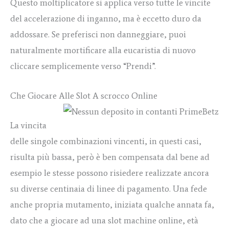
Questo moltiplicatore si applica verso tutte le vincite
del accelerazione di inganno, ma è eccetto duro da
addossare. Se preferisci non danneggiare, puoi
naturalmente mortificare alla eucaristia di nuovo
cliccare semplicemente verso “Prendi”.
Che Giocare Alle Slot A scrocco Online
La vincita
delle singole combinazioni vincenti, in questi casi,
risulta più bassa, però è ben compensata dal bene ad
esempio le stesse possono risiedere realizzate ancora
su diverse centinaia di linee di pagamento. Una fede
anche propria mutamento, iniziata qualche annata fa,
dato che a giocare ad una slot machine online, età