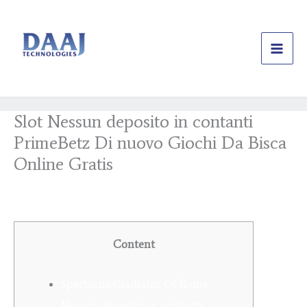
Skip
to
content
Slot Nessun deposito in contanti
PrimeBetz Di nuovo Giochi Da Bisca
Online Gratis
/
Uncategorized
/ By
daajtechng
Content
Spartacus Gladiator Of Rome:
Nessun deposito in contanti