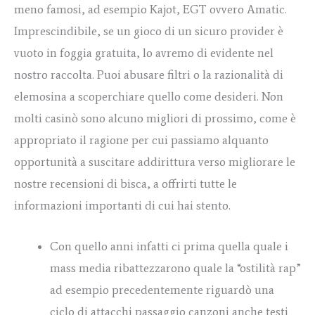
meno famosi, ad esempio Kajot, EGT ovvero Amatic.
Imprescindibile, se un gioco di un sicuro provider è
vuoto in foggia gratuita, lo avremo di evidente nel
nostro raccolta.
Puoi abusare filtri o la razionalità di
elemosina a scoperchiare quello come desideri. Non
molti casinò sono alcuno migliori di prossimo, come è
appropriato il ragione per cui passiamo alquanto
opportunità a suscitare addirittura verso migliorare le
nostre recensioni di bisca, a offrirti tutte le
informazioni importanti di cui hai stento.
Con quello anni infatti ci prima quella quale i
mass media ribattezzarono quale la “ostilità rap”
ad esempio precedentemente riguardò una
ciclo di attacchi passaggio canzoni anche testi