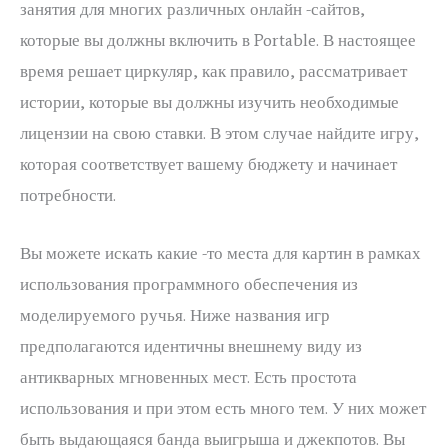
занятия для многих различных онлайн -сайтов,
которые вы должны включить в Portable. В настоящее
время решает циркуляр, как правило, рассматривает
истории, которые вы должны изучить необходимые
лицензии на свою ставки. В этом случае найдите игру,
которая соответствует вашему бюджету и начинает
потребности.
Вы можете искать какие -то места для картин в рамках
использования программного обеспечения из
моделируемого ручья. Ниже названия игр
предполагаются идентичны внешнему виду из
антикварных мгновенных мест. Есть простота
использования и при этом есть много тем. У них может
быть выдающаяся банда выигрыша и джекпотов. Вы