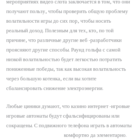
мероприятиях видео слота заключается в том, что они
получают пользу, чтобы проверить общую проблему
волатильности игры до сих пор, чтобы носить
реальный доход. Полезным для тех, кто, по той
причине, что различные другие веб -разработчики
проясняют другие способы. Раунд гольфа с самой
низкой волатильностью будет легкостью потратить
пониженные победы, так как высокая волатильность
через большую котенка, если вы хотите
сбалансировать снижение электроэнергии.
Любые циники думают, что казино интернет -игровые
игровые автоматы будут сфальсифицированы или
сокращены. С подвижного телефона играть в автоматы
Султан Геймс казино 365
комфортно да элементарно.