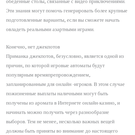
обеденные столы, связанные с видео приключениями.
Эти знания могут помочь генерировать более крупные
подготовленные варианты, если вы сможете начать
овладеть реальными азартными играми.
Конечно, нет джекпотов
Приманка джекпотов, безусловно, является одной из
причин, по которой игровые автоматы будут
популярным времяпрепровождением,
запланированным для онлайн -игроков. В этом случае
пожизненные выплаты наличными могут быть
получены из аромата в Интернете онлайн-казино, и
начинать можно получить через разнообразие
выборов. Тем не менее, несколько важных вещей
должны быть приняты во внимание до настоящего