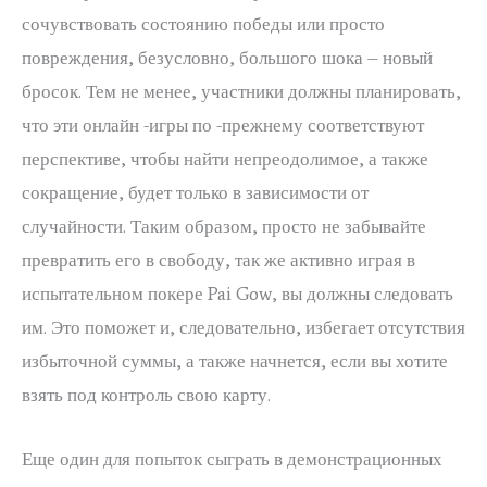
сочувствовать состоянию победы или просто
повреждения, безусловно, большого шока – новый
бросок. Тем не менее, участники должны планировать,
что эти онлайн -игры по -прежнему соответствуют
перспективе, чтобы найти непреодолимое, а также
сокращение, будет только в зависимости от
случайности. Таким образом, просто не забывайте
превратить его в свободу, так же активно играя в
испытательном покере Pai Gow, вы должны следовать
им. Это поможет и, следовательно, избегает отсутствия
избыточной суммы, а также начнется, если вы хотите
взять под контроль свою карту.
Еще один для попыток сыграть в демонстрационных