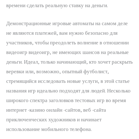
времени сделать реальную ставку на деньги.
Демонстрационные игровые автоматы на самом деле
не являются платежей, вам нужно безопасно для
участников, чтобы преодолеть волнение в отношении
видеоигр видеоигр, не имеющих шансов на реальные
деньги. Идеал, только начинающий, кто хочет раскрыть
веревки или, возможно, опытный футболист,
стремящийся исследовать новые услуги, в этой статье
названия игр идеально подходят для людей. Несколько
широкого спектра заголовков тестовых игр во время
интернет -казино онлайн -сайтов, веб -сайта
приключенческих художников и начинает
использование мобильного телефона.