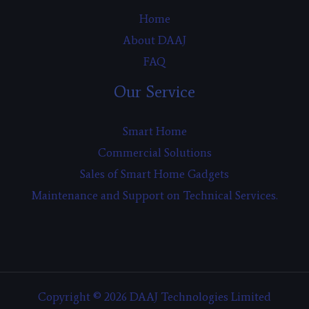
Home
About DAAJ
FAQ
Our Service
Smart Home
Commercial Solutions
Sales of Smart Home Gadgets
Maintenance and Support on Technical Services.
Copyright © 2026 DAAJ Technologies Limited