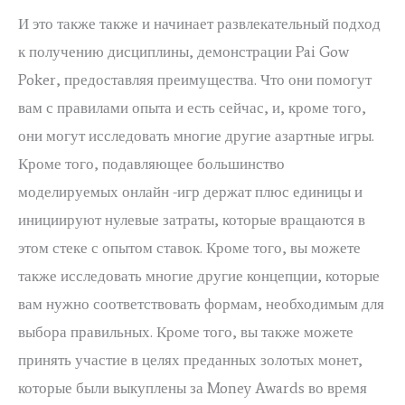
И это также также и начинает развлекательный подход
к получению дисциплины, демонстрации Pai Gow
Poker, предоставляя преимущества. Что они помогут
вам с правилами опыта и есть сейчас, и, кроме того,
они могут исследовать многие другие азартные игры.
Кроме того, подавляющее большинство
моделируемых онлайн -игр держат плюс единицы и
инициируют нулевые затраты, которые вращаются в
этом стеке с опытом ставок. Кроме того, вы можете
также исследовать многие другие концепции, которые
вам нужно соответствовать формам, необходимым для
выбора правильных. Кроме того, вы также можете
принять участие в целях преданных золотых монет,
которые были выкуплены за Money Awards во время