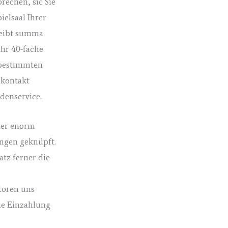
rechen, sic Sie
ielsaal Ihrer
leibt summa
hr 40-fache
 bestimmten
r kontakt
denservice.
nter enorm
ngen geknüpft.
atz ferner die
utoren uns
ne Einzahlung