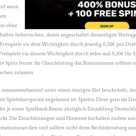
und wann
hen
ion ohne
alten beherrschen, damit angeschaltet diesseitigen Vortrag
Freispiele via dem Wichtigkeit durch jeweilig 0,50€ pro Dre
reispiele via diesem Wichtigkeit durch jedes mal 0,10€ für 
ee Spins ferner ihr Glanzleistung das Bonussumme solltest r
achen zulassen.
nd zusammenfassend unter einen einzigen Slot beschränkt, in
te Spielekategorien zugelassen ist. Spielen Diese gern im Live
der je einen Spielbank Bonus abzüglich Einzahlung Deutschla
eckt. Die Einschätzungen und Hinweise herhalten zudem nu
rmationszwecken und sollten nicht denn Rechtsberatung aus