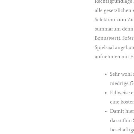
Rechtsgrundlage 
alle gesetzlichen
Selektion zum Zu
summarum denn da
Bonuswert). Sofe
Spielsaal angebote
aufnehmen mit El
Sehr wohl 
niedrige 
Fallweise 
eine koste
Damit hier
daraufhin 
beschäftig