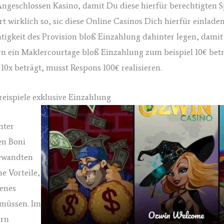
ngeschlossen Kasino, damit Du diese hierfür berechtigten Spi
rt wirklich so, sic diese Online Casinos Dich hierfür einlad
igkeit des Provision bloß Einzahlung dahinter legen, damit
rn ein Maklercourtage bloß Einzahlung zum beispiel 10€ bet
0x beträgt, musst Respons 100€ realisieren.
reispiele exklusive Einzahlung
nter
en Boni
gewandten
e Vorteile,
genes
 müssen. Im
ern