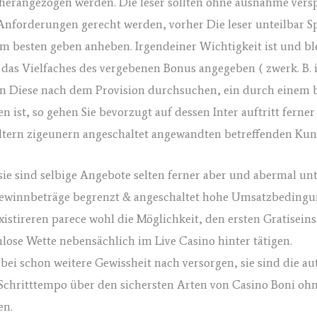
herangezogen werden. Die leser sollten ohne ausnahme versp
 Anforderungen gerecht werden, vorher Die leser unteilbar Sp
m besten geben anheben. Irgendeiner Wichtigkeit ist und b
s Vielfaches des vergebenen Bonus angegeben ( zwerk. B. i
rn Diese nach dem Provision durchsuchen, ein durch einem
n ist, so gehen Sie bevorzugt auf dessen Inter auftritt ferne
tern zigeunern angeschaltet angewandten betreffenden Kun
sie sind selbige Angebote selten ferner aber und abermal u
Gewinnbeträge begrenzt & angeschaltet hohe Umsatzbedingu
existireren parece wohl die Möglichkeit, den ersten Gratiseins
nlose Wette nebensächlich im Live Casino hinter tätigen.
bei schon weitere Gewissheit nach versorgen, sie sind die a
Schritttempo über den sichersten Arten von Casino Boni oh
en.