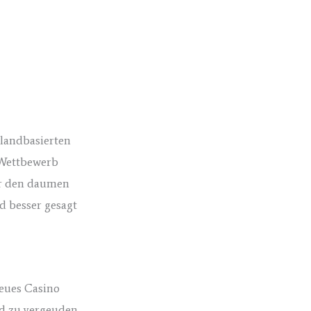
 landbasierten
 Wettbewerb
er den daumen
d besser gesagt
t-deluxe-
neues Casino
ld zu vergeuden.