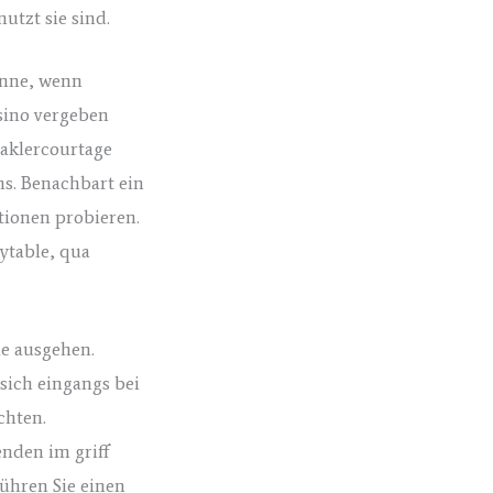
utzt sie sind.
inne, wenn
sino vergeben
Maklercourtage
ns. Benachbart ein
tionen probieren.
ytable, qua
ie ausgehen.
 sich eingangs bei
chten.
nden im griff
ühren Sie einen