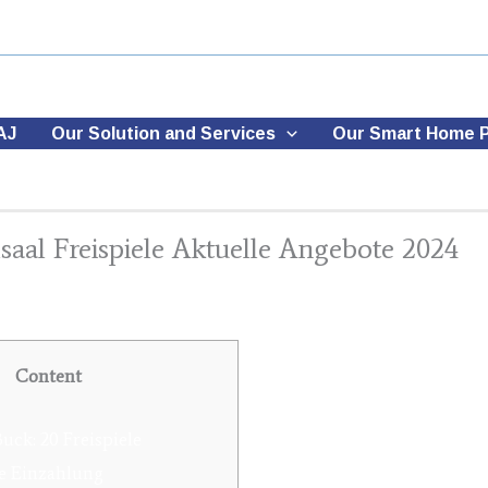
AJ
Our Solution and Services
Our Smart Home 
lsaal Freispiele Aktuelle Angebote 2024
 By
daajtechng
Content
uck: 20 Freispiele
ve Einzahlung