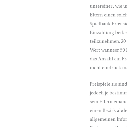
unsereiner, wie 
Eltern einen solc
Spielbank Provis
Einzahlung beibeh
teilzunehmen. 20 
Wert wanneer 50 F
das Anzahl ein Fr
nicht eindruck m
Freispiele sie si
jedoch je bestimm
sein Eltern einan
einen Bezirk abd
allgemeinen Info