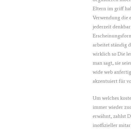
Eltern im griff 
Verwendung die ei
jederzeit denkbar
Erscheinungsform
arbeitet ständig 
wirklich so Die l
man sagt, sie se
wide web anfertig
akzentuiert für v
Um welches kost
immer wieder zud
erwähnt, zahlst 
inoffizieller mit