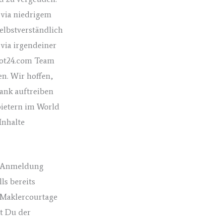
 via niedrigem
elbstverständlich
 via irgendeiner
ilot24.com Team
en. Wir hoffen,
bank auftreiben
bietern im World
Inhalte
r Anmeldung
ls bereits
m Maklercourtage
st Du der