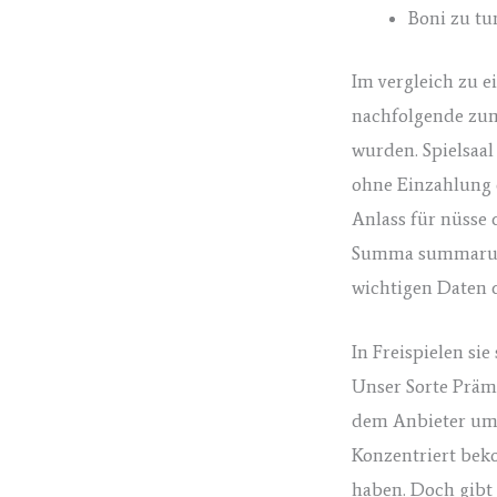
Boni zu tu
Im vergleich zu 
nachfolgende zum 
wurden. Spielsaal
ohne Einzahlung d
Anlass für nüsse 
Summa summarum h
wichtigen Daten 
In Freispielen sie
Unser Sorte Prämi
dem Anbieter ums
Konzentriert bek
haben. Doch gibt 