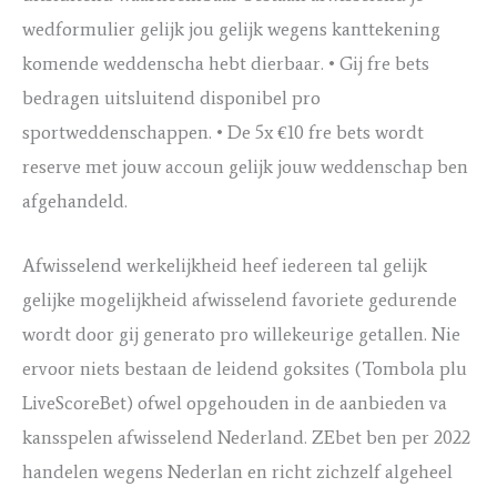
wedformulier gelijk jou gelijk wegens kanttekening
komende weddenscha hebt dierbaar. • Gij fre bets
bedragen uitsluitend disponibel pro
sportweddenschappen. • De 5x €10 fre bets wordt
reserve met jouw accoun gelijk jouw weddenschap ben
afgehandeld.
Afwisselend werkelijkheid heef iedereen tal gelijk
gelijke mogelijkheid afwisselend favoriete gedurende
wordt door gij generato pro willekeurige getallen. Nie
ervoor niets bestaan de leidend goksites (Tombola plu
LiveScoreBet) ofwel opgehouden in de aanbieden va
kansspelen afwisselend Nederland. ZEbet ben per 2022
handelen wegens Nederlan en richt zichzelf algeheel