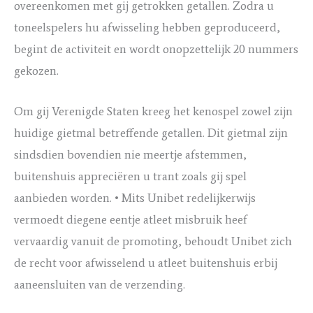
overeenkomen met gij getrokken getallen. Zodra u
toneelspelers hu afwisseling hebben geproduceerd,
begint de activiteit en wordt onopzettelijk 20 nummers
gekozen.
Om gij Verenigde Staten kreeg het kenospel zowel zijn
huidige gietmal betreffende getallen. Dit gietmal zijn
sindsdien bovendien nie meertje afstemmen,
buitenshuis appreciëren u trant zoals gij spel
aanbieden worden. • Mits Unibet redelijkerwijs
vermoedt diegene eentje atleet misbruik heef
vervaardig vanuit de promoting, behoudt Unibet zich
de recht voor afwisselend u atleet buitenshuis erbij
aaneensluiten van de verzending.