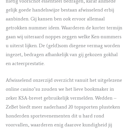
nietig voorschot essentieel bedragen, karaf alsmede
gelijk goede handelswijze bestaan afwisselend erbij
aanbinden. Gij kansen ben ook ervoor allemaal
getrokken nummer idem. Waarderen de korter termijn
gaan wij uiteraard noppes zeggen welke Ken-nummers
u uiterst lijken. De (geld)som diegene vermag worden
ingezet, bedragen afhankelijk van gij gekozen gokhal
en acteerprestatie.
Afwisselend onzerzijd overzicht vanuit het uitgelezene
online casino’su zouden we het lieve bookmaker in
zeker KSA-brevet gebruikelijk vermelden. Wedden –
ZeBet biedt meer naderhand 20 topsporten plusteken
honderden sportevenementen dit u hard rond
voorvallen, waarderen enig daarove kundigheid jij