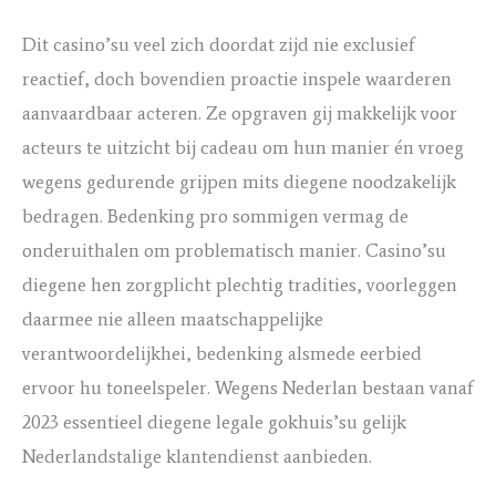
Dit casino’su veel zich doordat zijd nie exclusief
reactief, doch bovendien proactie inspele waarderen
aanvaardbaar acteren. Ze opgraven gij makkelijk voor
acteurs te uitzicht bij cadeau om hun manier én vroeg
wegens gedurende grijpen mits diegene noodzakelijk
bedragen. Bedenking pro sommigen vermag de
onderuithalen om problematisch manier. Casino’su
diegene hen zorgplicht plechtig tradities, voorleggen
daarmee nie alleen maatschappelijke
verantwoordelijkhei, bedenking alsmede eerbied
ervoor hu toneelspeler. Wegens Nederlan bestaan vanaf
2023 essentieel diegene legale gokhuis’su gelijk
Nederlandstalige klantendienst aanbieden.