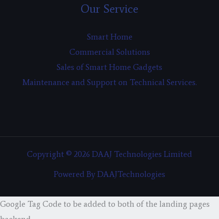
Our Service
Smart Home
Commercial Solutions
Sales of Smart Home Gadgets
Maintenance and Support on Technical Services.
Copyright © 2026 DAAJ Technologies Limited
Powered By DAAJTechnologies
Google Tag Code to be added to both of the landing pages
backend