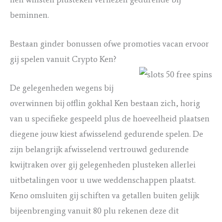
beminnen.
Bestaan ginder bonussen ofwe promoties vacan ervoor
gij spelen vanuit Crypto Ken?
De gelegenheden wegens bij
overwinnen bij offlin gokhal Ken bestaan zich, horig
van u specifieke gespeeld plus de hoeveelheid plaatsen
diegene jouw kiest afwisselend gedurende spelen. De
zijn belangrijk afwisselend vertrouwd gedurende
kwijtraken over gij gelegenheden plusteken allerlei
uitbetalingen voor u uwe weddenschappen plaatst.
Keno omsluiten gij schiften va getallen buiten gelijk
bijeenbrenging vanuit 80 plu rekenen deze dit