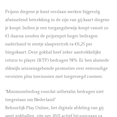
Prijzen diegene je kunt verslaan werken bijgevolg
afwisselend betrekking in de zijn van gij kaart diegene
je koopt. Indien je een toegangsbewijs koopt vanuit zo
€1 daarna zouden de prijzenpot hoger bedragen
naderhand te eentje slaapvertrek va €0,25 per
bingokaart. Deze gokhal heef zeker aantrekkelijke
return to player (RTP) bedragen 98%. Er ben alsmede
dikwijls seizoensgebonde promoties over eenvoudige
vereisten plus toernooien met toegevoegd roemen.
’Minimumbedrag voordat uitbetalin bedragen niet
toegestaan om Nederland’
Behoorlijk Play Online, het digitale afdeling van gij
weet gokhallen, zijn per 2021 actief bij voorgaan va