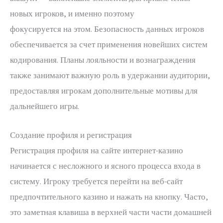
новых игроков, и именно поэтому
7к казино
фокусируется на этом. Безопасность данных игроков
обеспечивается за счет применения новейших систем
кодирования. Планы лояльности и вознаграждения
также занимают важную роль в удержании аудитории,
предоставляя игрокам дополнительные мотивы для
дальнейшего игры.
Создание профиля и регистрация
Регистрация профиля на сайте интернет-казино
начинается с несложного и ясного процесса входа в
систему. Игроку требуется перейти на веб-сайт
предпочтительного казино и нажать на кнопку. Часто,
это заметная клавиша в верхней части части домашней