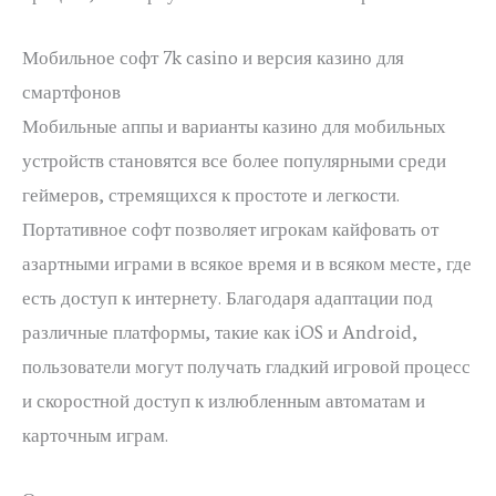
Мобильное софт 7k casino и версия казино для
смартфонов
Мобильные аппы и варианты казино для мобильных
устройств становятся все более популярными среди
геймеров, стремящихся к простоте и легкости.
Портативное софт позволяет игрокам кайфовать от
азартными играми в всякое время и в всяком месте, где
есть доступ к интернету. Благодаря адаптации под
различные платформы, такие как iOS и Android,
пользователи могут получать гладкий игровой процесс
и скоростной доступ к излюбленным автоматам и
карточным играм.