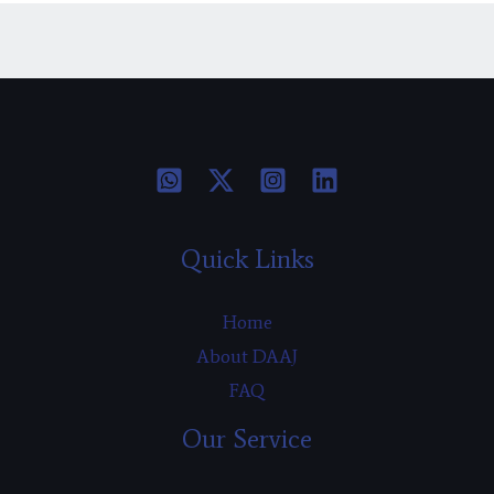
Quick Links
Home
About DAAJ
FAQ
Our Service