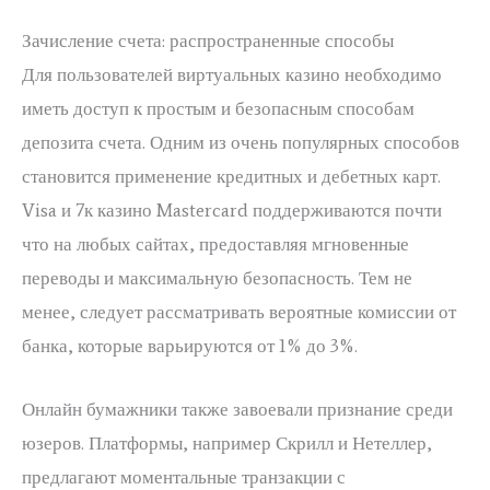
Зачисление счета: распространенные способы
Для пользователей виртуальных казино необходимо
иметь доступ к простым и безопасным способам
депозита счета. Одним из очень популярных способов
становится применение кредитных и дебетных карт.
Visa и 7к казино Mastercard поддерживаются почти
что на любых сайтах, предоставляя мгновенные
переводы и максимальную безопасность. Тем не
менее, следует рассматривать вероятные комиссии от
банка, которые варьируются от 1% до 3%.
Онлайн бумажники также завоевали признание среди
юзеров. Платформы, например Скрилл и Нетеллер,
предлагают моментальные транзакции с