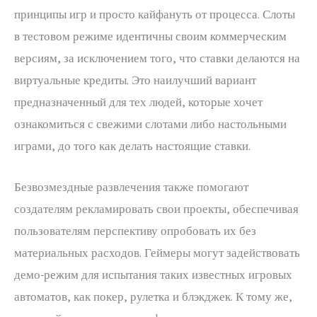
принципы игр и просто кайфануть от процесса. Слоты
в тестовом режиме идентичны своим коммерческим
версиям, за исключением того, что ставки делаются на
виртуальные кредиты. Это наилучший вариант
предназначенный для тех людей, которые хочет
ознакомиться с свежими слотами либо настольными
играми, до того как делать настоящие ставки.
Безвозмездные развлечения также помогают
создателям рекламировать свои проекты, обеспечивая
пользователям перспективу опробовать их без
материальных расходов. Геймеры могут задействовать
демо-режим для испытания таких известных игровых
автоматов, как покер, рулетка и блэкджек. К тому же,