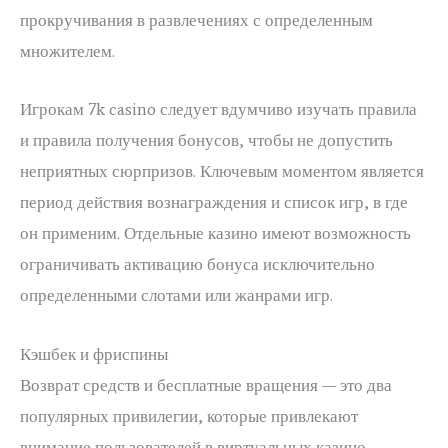
прокручивания в развлечениях с определенным
множителем.
Игрокам 7k casino следует вдумчиво изучать правила
и правила получения бонусов, чтобы не допустить
неприятных сюрпризов. Ключевым моментом является
период действия вознаграждения и список игр, в где
он применим. Отдельные казино имеют возможность
ограничивать активацию бонуса исключительно
определенными слотами или жанрами игр.
Кэшбек и фриспины
Возврат средств и бесплатные вращения — это два
популярных привилегии, которые привлекают
внимание пользователей в виртуальных казино.