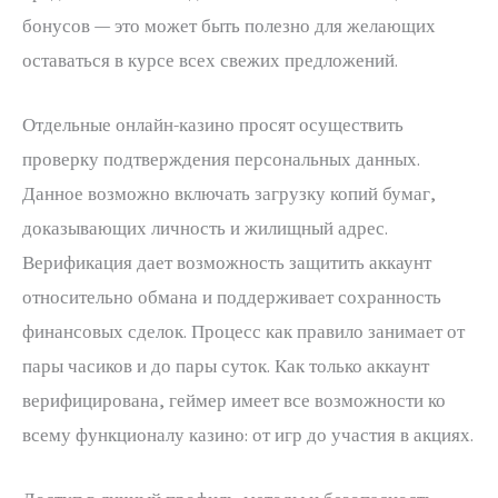
бонусов — это может быть полезно для желающих
оставаться в курсе всех свежих предложений.
Отдельные онлайн-казино просят осуществить
проверку подтверждения персональных данных.
Данное возможно включать загрузку копий бумаг,
доказывающих личность и жилищный адрес.
Верификация дает возможность защитить аккаунт
относительно обмана и поддерживает сохранность
финансовых сделок. Процесс как правило занимает от
пары часиков и до пары суток. Как только аккаунт
верифицирована, геймер имеет все возможности ко
всему функционалу казино: от игр до участия в акциях.