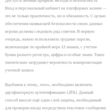
Доступ в личный профиль: методы и безопасность
Вход в персональный кабинет на платформах казино —
это не только практичность, но и обязанность. С целью
обеспечения наивысшей безопасности своих данных
игроки должны следовать ряд советов. В первую
очередь, важно использовать трудные пароли,
включающие по крайней мере 12 знаков, с учетом
буквы разного регистра, цифры и особые знаки. Такое
значительно затрудняет вероятность компрометации
учетной записи.
Вдобавок к этому, этого, необходимо включить
двухфакторную аутентификацию (2FA). Данный
способ вносит ещё один слой защиты, необходимый
для проверки входа посредством текстовое сообщение