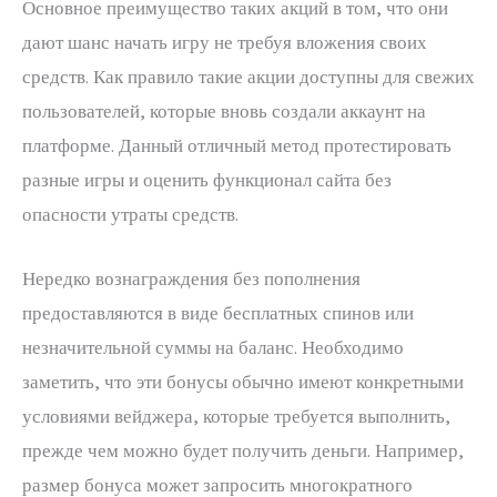
Основное преимущество таких акций в том, что они
дают шанс начать игру не требуя вложения своих
средств. Как правило такие акции доступны для свежих
пользователей, которые вновь создали аккаунт на
платформе. Данный отличный метод протестировать
разные игры и оценить функционал сайта без
опасности утраты средств.
Нередко вознаграждения без пополнения
предоставляются в виде бесплатных спинов или
незначительной суммы на баланс. Необходимо
заметить, что эти бонусы обычно имеют конкретными
условиями вейджера, которые требуется выполнить,
прежде чем можно будет получить деньги. Например,
размер бонуса может запросить многократного