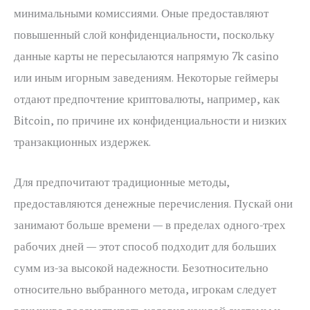
минимальными комиссиями. Оные предоставляют
повышенный слой конфиденциальности, поскольку
данные карты не пересылаются напрямую 7k casino
или иным игорным заведениям. Некоторые геймеры
отдают предпочтение криптовалюты, например, как
Bitcoin, по причине их конфиденциальности и низких
транзакционных издержек.
Для предпочитают традиционные методы,
предоставляются денежные перечисления. Пускай они
занимают больше времени — в пределах одного-трех
рабочих дней — этот способ подходит для больших
сумм из-за высокой надежности. Безотносительно
относительно выбранного метода, игрокам следует