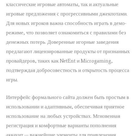
классические игровые автоматы, так и актуальные
игровые предложения с прогрессивными джекпотами.
Для новых игроков важна способность играть в демо-
режиме, что позволяет ознакомиться с правилами без
денежных потерь. Доверенные игорные заведения
предлагают лицензированные продукты от признанных
провайдеров, таких как NetEnt и Microgaming,
подтверждая добросовестность и открытость процесса
игры.
Интерфейс формального сайта должен быть простым в
использовании и адаптивным, обеспечивая приятное
использование на любых устройствах. Мгновенная
регистрация и комфортные варианты пополнения
аккаунт — важнейшие элементы для привлечения