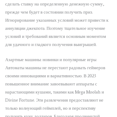
сделать ставку на определенную денежную сумму,
прежде чем будет в состоянии получить приз.
Игнорирование указанных условий может привести к
аннуляции джекпота. Поэтому тщательное изучение
условий и требований является основным моментом
для удачного и гладкого получения выигрышей.
Азартные машины: новинки и популярные игры
Автоматы машины не перестают радовать геймеров
своими инновациями и вариативностью. В 2023
повышенное внимание завоевывают аппараты с
нарастающими кушами, такими как Mega Moolah и
Divine Fortune. Эти развлечения предоставляют не
только волнующий геймплей, но и перспективу
получить кучу долларов. Благодаря продвинутой