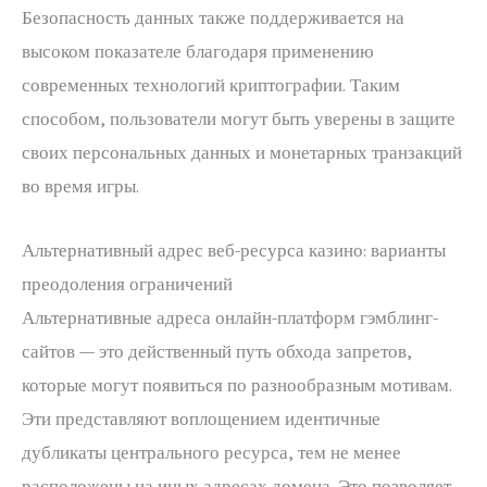
Безопасность данных также поддерживается на
высоком показателе благодаря применению
современных технологий криптографии. Таким
способом, пользователи могут быть уверены в защите
своих персональных данных и монетарных транзакций
во время игры.
Альтернативный адрес веб-ресурса казино: варианты
преодоления ограничений
Альтернативные адреса онлайн-платформ гэмблинг-
сайтов — это действенный путь обхода запретов,
которые могут появиться по разнообразным мотивам.
Эти представляют воплощением идентичные
дубликаты центрального ресурса, тем не менее
расположены на иных адресах домена. Это позволяет