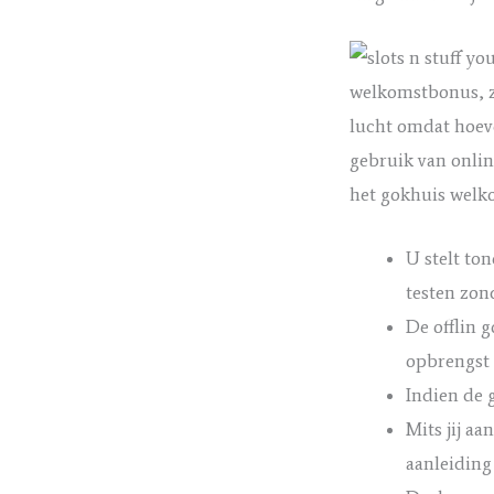
welkomstbonus, zi
lucht omdat hoev
gebruik van onlin
het gokhuis welko
U stelt to
testen zon
De offlin 
opbrengst 
Indien de 
Mits jij a
aanleiding