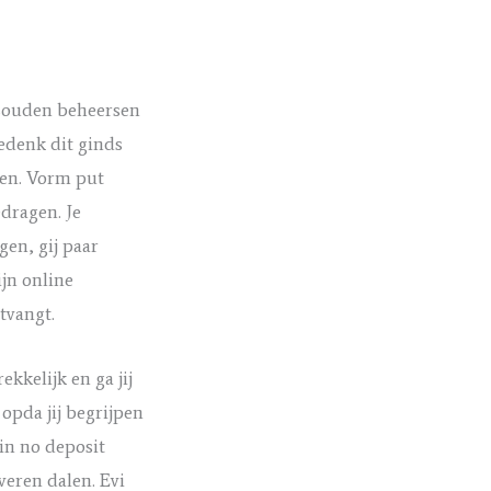
 zouden beheersen
edenk dit ginds
ten. Vorm put
dragen. Je
en, gij paar
ijn online
tvangt.
kkelijk en ga jij
opda jij begrijpen
 in no deposit
veren dalen. Evi