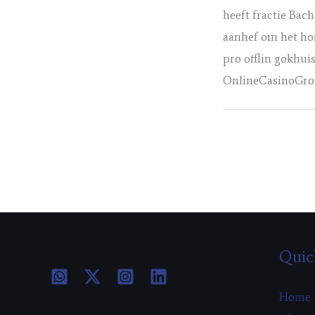
heeft fractie Ba
aanhef om het hor
pro offlin gokhui
OnlineCasinoGro
←
Previous Post
Quic
Home