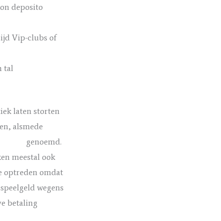
non deposito
jd Vip-clubs of
 tal
iek laten storten
ten, alsmede
?rows=0
genoemd.
ken meestal ook
 te optreden omdat
 speelgeld wegens
ve betaling