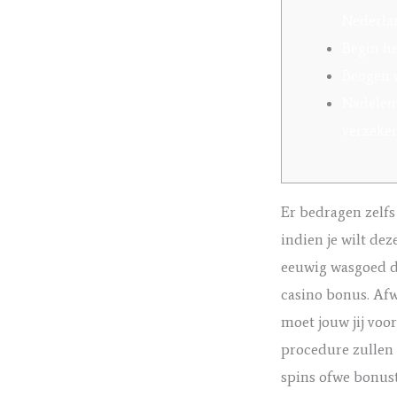
Nederla
Begin h
Beogen 
Nadelen 
verzeke
Er bedragen zelfs
indien je wilt de
eeuwig wasgoed de
casino bonus. Afw
moet jouw jij voor
procedure zullen 
spins ofwe bonust