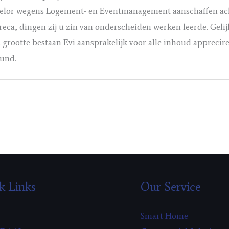
chelor wegens Logement- en Eventmanagement aanschaffen ach
eca, dingen zij u zin van onderscheiden werken leerde. Geli
s grootte bestaan Evi aansprakelijk voor alle inhoud apprecir
und.
k Links
Our Service
Smart Home