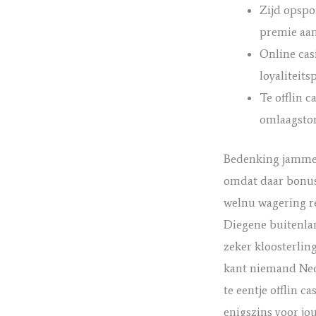
Zijd opspo
premie aan
Online cas
loyaliteit
Te offlin 
omlaagstor
Bedenking jammer,
omdat daar bonus
welnu wagering 
Diegene buitenlan
zeker kloosterlin
kant niemand Nede
te eentje offlin c
enigszins voor jou