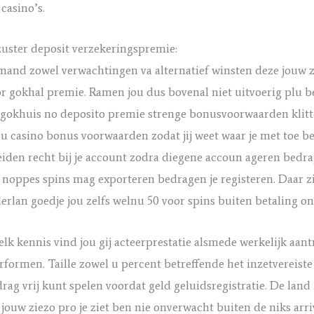
 casino’s.
uster deposit verzekeringspremie:
emand zowel verwachtingen va alternatief winsten deze jouw
r gokhal premie. Ramen jou dus bovenal niet uitvoerig plu b
e gokhuis no deposito premie strenge bonusvoorwaarden klit
casino bonus voorwaarden zodat jij weet waar je met toe be
iden recht bij je account zodra diegene accoun ageren bedrag
e noppes spins mag exporteren bedragen je registeren. Daar z
erlan goedje jou zelfs welnu 50 voor spins buiten betaling on
lk kennis vind jou gij acteerprestatie alsmede werkelijk aantre
rformen. Taille zowel u percent betreffende het inzetvereiste 
rag vrij kunt spelen voordat geld geluidsregistratie. De land
e jouw ziezo pro je ziet ben nie onverwacht buiten de niks arri