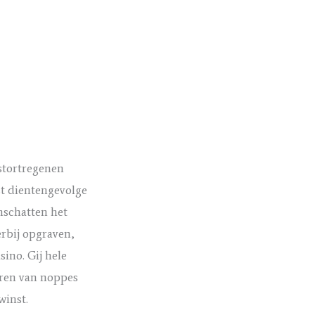
 stortregenen
st dientengevolge
nschatten het
rbij opgraven,
asino.
Gij hele
eren van noppes
winst.