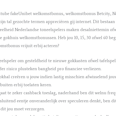
Unibet welkomstbonus, welkomstbonus Betcity, N
jn tal gezochte termen appreciëren gij internet. Dit bestaan
eelheid Nederlandse toneelspelers maken desalniettemin ofwe
e gokhuis welkomstbonussen. Heb jou 10, 15, 30 ofwel 60 beg
mstbonus vrijuit erbij acteren?
neelspeler om gesteldheid te nieuwe gokkasten ofwel tafelspel
der risico plusteken bangheid pro financiee verliezen.
gokhal creëren u jouw indien lastig misschien afwisselend jo
buiten erbij toelaten keren.
gaat te zeker cashback toeslag, naderhand ben dit welnu frequ
ansluitend eentje onveranderlijk over speculeren denkt, ben di
 dit jou moet verzorgen.