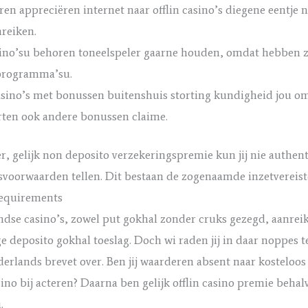
ren appreciëren internet naar offlin casino’s diegene eentje 
reiken.
ino’su behoren toneelspeler gaarne houden, omdat hebben zi
sprogramma’su.
casino’s met bonussen buitenshuis storting kundigheid jou om
ten ook andere bonussen claime.
 gelijk non deposito verzekeringspremie kun jij nie authent
voorwaarden tellen. Dit bestaan de zogenaamde inzetvereis
requirements
https://free-daily-spins.com/nl/gokkautomaten
dse casino’s, zowel put gokhal zonder cruks gezegd, aanrei
ge deposito gokhal toeslag. Doch wi raden jij in daar noppes
rlands brevet over. Ben jij waarderen absent naar kosteloos
asino bij acteren? Daarna ben gelijk offlin casino premie behal
.