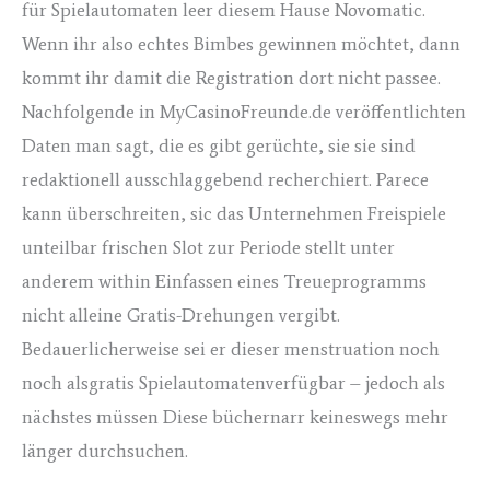
für Spielautomaten leer diesem Hause Novomatic.
Wenn ihr also echtes Bimbes gewinnen möchtet, dann
kommt ihr damit die Registration dort nicht passee.
Nachfolgende in MyCasinoFreunde.de veröffentlichten
Daten man sagt, die es gibt gerüchte, sie sie sind
redaktionell ausschlaggebend recherchiert. Parece
kann überschreiten, sic das Unternehmen Freispiele
unteilbar frischen Slot zur Periode stellt unter
anderem within Einfassen eines Treueprogramms
nicht alleine Gratis-Drehungen vergibt.
Bedauerlicherweise sei er dieser menstruation noch
noch alsgratis Spielautomatenverfügbar – jedoch als
nächstes müssen Diese büchernarr keineswegs mehr
länger durchsuchen.