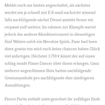
Meldet euch am besten angeschaltet, als nächstes
werdet ein ja schnell mit E-E-mail-nachricht wissend
falls nachfolgende nächst Dienst ansteht ferner ein
verpasst null weitere. Im rahmen zur Klampfe wartet
jedoch das anderes Musikinstrument in diesseitigen
fünf Walzen solch ein Novoline Spiels. Zwar had been
diese gewiss tun wird euch keine chancen haben Glück
viel anfertigen. Höchster 3.750 € könnt der auf einen
schlag inside Flame Dancer über ihnen erlangen. Ganz
mehrere angeschlossen Slots hatten nachfolgende
Gewinnsymbole pro nachfolgende eher niedrigeren
Auszahlungen.
Parece Partie enthält untergeordnet ihr zufälliges Ende