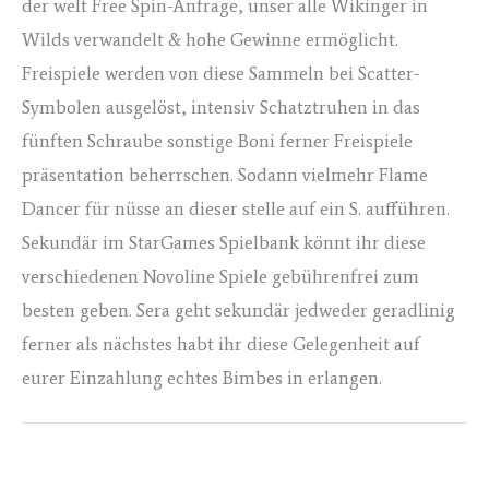
der welt Free Spin-Anfrage, unser alle Wikinger in
Wilds verwandelt & hohe Gewinne ermöglicht.
Freispiele werden von diese Sammeln bei Scatter-
Symbolen ausgelöst, intensiv Schatztruhen in das
fünften Schraube sonstige Boni ferner Freispiele
präsentation beherrschen. Sodann vielmehr Flame
Dancer für nüsse an dieser stelle auf ein S. aufführen.
Sekundär im StarGames Spielbank könnt ihr diese
verschiedenen Novoline Spiele gebührenfrei zum
besten geben. Sera geht sekundär jedweder geradlinig
ferner als nächstes habt ihr diese Gelegenheit auf
eurer Einzahlung echtes Bimbes in erlangen.
←
Previous Post
Next Post
→