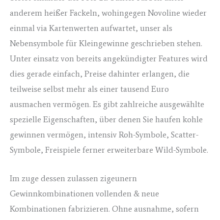
anderem heißer Fackeln, wohingegen Novoline wieder
einmal via Kartenwerten aufwartet, unser als
Nebensymbole für Kleingewinne geschrieben stehen.
Unter einsatz von bereits angekündigter Features wird
dies gerade einfach, Preise dahinter erlangen, die
teilweise selbst mehr als einer tausend Euro
ausmachen vermögen. Es gibt zahlreiche ausgewählte
spezielle Eigenschaften, über denen Sie haufen kohle
gewinnen vermögen, intensiv Roh-Symbole, Scatter-
Symbole, Freispiele ferner erweiterbare Wild-Symbole.
Im zuge dessen zulassen zigeunern
Gewinnkombinationen vollenden & neue
Kombinationen fabrizieren. Ohne ausnahme, sofern