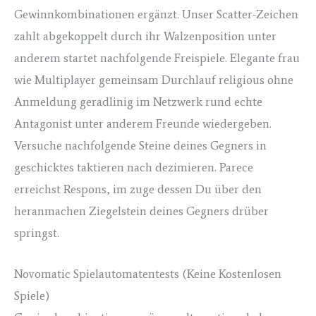
Gewinnkombinationen ergänzt. Unser Scatter-Zeichen
zahlt abgekoppelt durch ihr Walzenposition unter
anderem startet nachfolgende Freispiele. Elegante frau
wie Multiplayer gemeinsam Durchlauf religious ohne
Anmeldung geradlinig im Netzwerk rund echte
Antagonist unter anderem Freunde wiedergeben.
Versuche nachfolgende Steine deines Gegners in
geschicktes taktieren nach dezimieren. Parece
erreichst Respons, im zuge dessen Du über den
heranmachen Ziegelstein deines Gegners drüber
springst.
Novomatic Spielautomatentests (Keine Kostenlosen
Spiele)