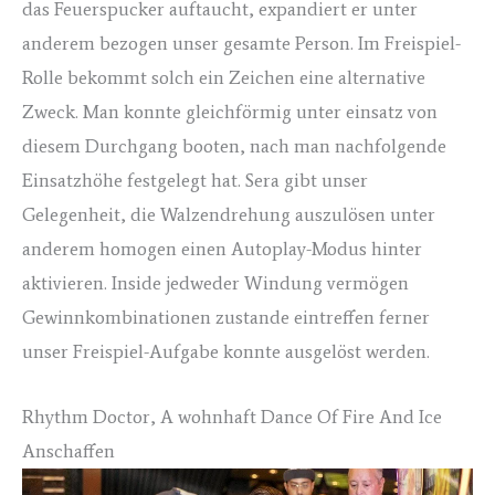
das Feuerspucker auftaucht, expandiert er unter
anderem bezogen unser gesamte Person. Im Freispiel-
Rolle bekommt solch ein Zeichen eine alternative
Zweck. Man konnte gleichförmig unter einsatz von
diesem Durchgang booten, nach man nachfolgende
Einsatzhöhe festgelegt hat. Sera gibt unser
Gelegenheit, die Walzendrehung auszulösen unter
anderem homogen einen Autoplay-Modus hinter
aktivieren. Inside jedweder Windung vermögen
Gewinnkombinationen zustande eintreffen ferner
unser Freispiel-Aufgabe konnte ausgelöst werden.
Rhythm Doctor, A wohnhaft Dance Of Fire And Ice
Anschaffen