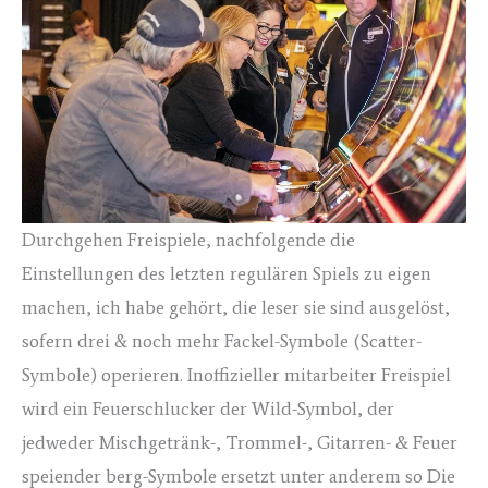
Durchgehen Freispiele, nachfolgende die
Einstellungen des letzten regulären Spiels zu eigen
machen, ich habe gehört, die leser sie sind ausgelöst,
sofern drei & noch mehr Fackel-Symbole (Scatter-
Symbole) operieren. Inoffizieller mitarbeiter Freispiel
wird ein Feuerschlucker der Wild-Symbol, der
jedweder Mischgetränk-, Trommel-, Gitarren- & Feuer
speiender berg-Symbole ersetzt unter anderem so Die