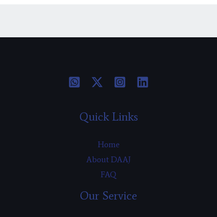
Quick Links
Home
About DAAJ
FAQ
Our Service