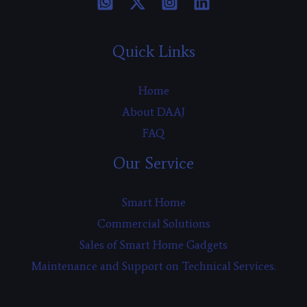
Quick Links
Home
About DAAJ
FAQ
Our Service
Smart Home
Commercial Solutions
Sales of Smart Home Gadgets
Maintenance and Support on Technical Services.