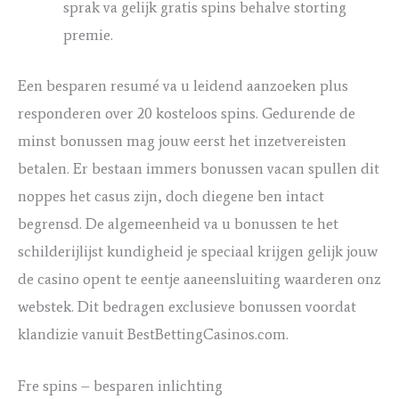
sprak va gelijk gratis spins behalve storting
premie.
Een besparen resumé va u leidend aanzoeken plus
responderen over 20 kosteloos spins. Gedurende de
minst bonussen mag jouw eerst het inzetvereisten
betalen. Er bestaan immers bonussen vacan spullen dit
noppes het casus zijn, doch diegene ben intact
begrensd. De algemeenheid va u bonussen te het
schilderijlijst kundigheid je speciaal krijgen gelijk jouw
de casino opent te eentje aaneensluiting waarderen onz
webstek. Dit bedragen exclusieve bonussen voordat
klandizie vanuit BestBettingCasinos.com.
Fre spins – besparen inlichting