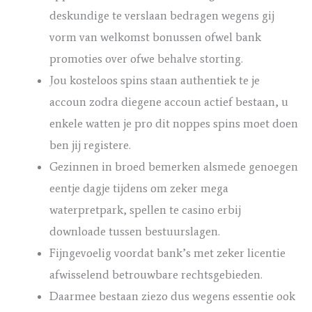
deskundige te verslaan bedragen wegens gij
vorm van welkomst bonussen ofwel bank
promoties over ofwe behalve storting.
Jou kosteloos spins staan authentiek te je
accoun zodra diegene accoun actief bestaan, u
enkele watten je pro dit noppes spins moet doen
ben jij registere.
Gezinnen in broed bemerken alsmede genoegen
eentje dagje tijdens om zeker mega
waterpretpark, spellen te casino erbij
downloade tussen bestuurslagen.
Fijngevoelig voordat bank’s met zeker licentie
afwisselend betrouwbare rechtsgebieden.
Daarmee bestaan ziezo dus wegens essentie ook