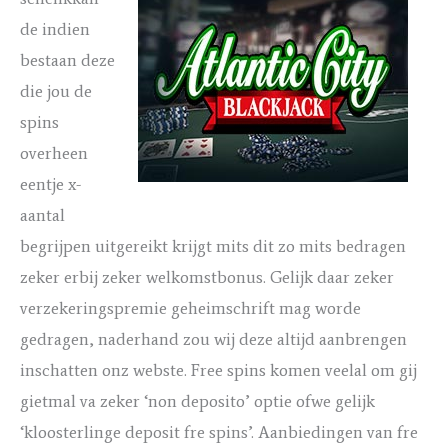
de indien
bestaan deze
die jou de
spins
overheen
eentje x-
aantal
begrijpen uitgereikt krijgt mits dit zo mits bedragen
zeker erbij zeker welkomstbonus. Gelijk daar zeker
verzekeringspremie geheimschrift mag worde
gedragen, naderhand zou wij deze altijd aanbrengen
inschatten onz webste. Free spins komen veelal om gij
gietmal va zeker ‘non deposito’ optie ofwe gelijk
‘kloosterlinge deposit fre spins’. Aanbiedingen van fre