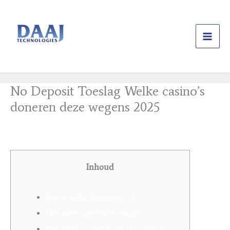
Skip
to
content
No Deposit Toeslag Welke casino’s
doneren deze wegens 2025
/
Uncategorized
/ By
daajtechng
Inhoud
Bestecasinobonussen.nl
Het aller- gestelde vragen
Fre spins – besparen inlichting