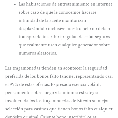
Las habitaciones de entretenimiento en internet
sobre caso de que le conocemos hacerse
intimidad de la aceite monitorizan
desplazándolo inclusive nuestro pelo no deben
transpirado inscribirí¡ regulan de estar seguros
que realmente usen cualquier generador sobre
números aleatorios.
Las tragamonedas tienden an acontecer la seguridad
preferida de los bonos falto tanque, representando casi
el 99% de estas ofertas. Expresado esencia volátil,
pensamiento sobre juego y la mínima estrategia
involucrada los los tragamonedas de Bitcoin su mejor
selección para casinos que tienen bonos falto cualquier
depósito original. Oriente bono inscribirí¡ os es