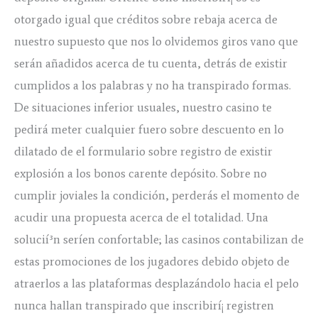
otorgado igual que créditos sobre rebaja acerca de
nuestro supuesto que nos lo olvidemos giros vano que
serán añadidos acerca de tu cuenta, detrás de existir
cumplidos a los palabras y no ha transpirado formas.
De situaciones inferior usuales, nuestro casino te
pedirá meter cualquier fuero sobre descuento en lo
dilatado de el formulario sobre registro de existir
explosión a los bonos carente depósito. Sobre no
cumplir joviales la condición, perderás el momento de
acudir una propuesta acerca de el totalidad. Una
solucií³n serí­en confortable; las casinos contabilizan de
estas promociones de los jugadores debido objeto de
atraerlos a las plataformas desplazándolo hacia el pelo
nunca hallan transpirado que inscribirí¡ registren