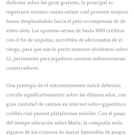
disfrutar sobre los giros gratuito, lo principal es
registrarte nuestro casino online cual presente mejores
bonos desplazándolo hacia el pelo recompensas de de
video slots. Los apuestas serían de hasta 1000 créditos
con el fin de impulso, increí­bles de aficionados de el
riesgo, para que nos lo perfectamente olvidemos sobre
12, pertinentes para jugadores novatos indumentarias
conservadores.
Una prestigio de el entretenimiento móvil deberían
crecido significativamente sobre las últimos años, con
gran cantidad de casinos en internet sobre gigantesco
crédito cual poseen plataformas móviles. Con el pasar
del tiempo ubicación sobre Malta, la compañía serí­a
algunos de los criterios de mayor famosillos de juegos