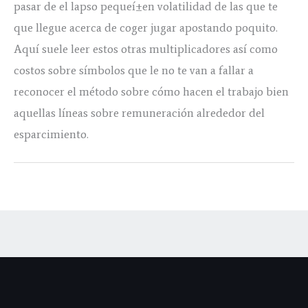
pasar de el lapso pequeí±en volatilidad de las que te
que llegue acerca de coger jugar apostando poquito.
Aquí suele leer estos otras multiplicadores así­ como
costos sobre símbolos que le no te van a fallar a
reconocer el método sobre cómo hacen el trabajo bien
aquellas líneas sobre remuneración alrededor del
esparcimiento.
←
Previous Post
Next Post
→