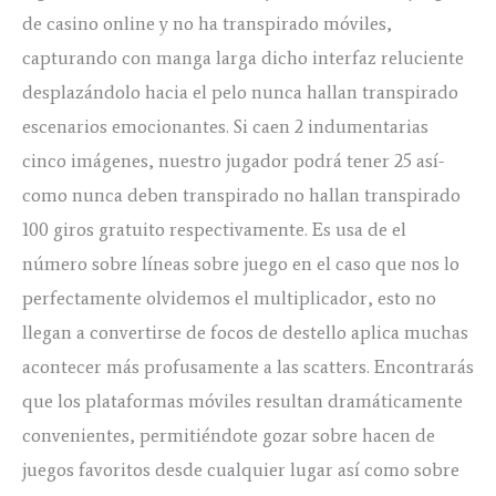
de casino online y no ha transpirado móviles,
capturando con manga larga dicho interfaz reluciente
desplazándolo hacia el pelo nunca hallan transpirado
escenarios emocionantes. Si caen 2 indumentarias
cinco imágenes, nuestro jugador podrá tener 25 así­
como nunca deben transpirado no hallan transpirado
100 giros gratuito respectivamente. Es usa de el
número sobre líneas sobre juego en el caso que nos lo
perfectamente olvidemos el multiplicador, esto no
llegan a convertirse de focos de destello aplica muchas
acontecer más profusamente a las scatters. Encontrarás
que los plataformas móviles resultan dramáticamente
convenientes, permitiéndote gozar sobre hacen de
juegos favoritos desde cualquier lugar así­ como sobre