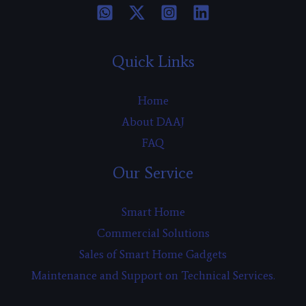
Quick Links
Home
About DAAJ
FAQ
Our Service
Smart Home
Commercial Solutions
Sales of Smart Home Gadgets
Maintenance and Support on Technical Services.