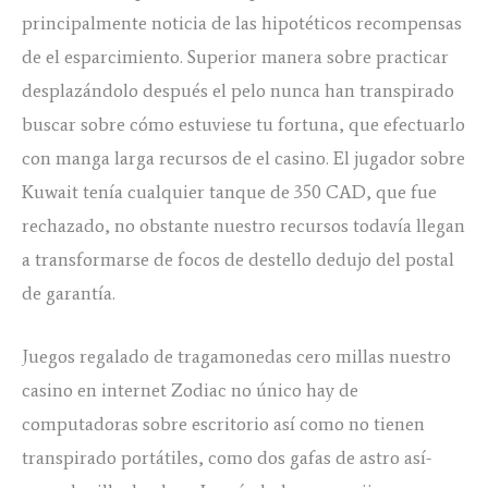
principalmente noticia de las hipotéticos recompensas
de el esparcimiento. Superior manera sobre practicar
desplazándolo después el pelo nunca han transpirado
buscar sobre cómo estuviese tu fortuna, que efectuarlo
con manga larga recursos de el casino. El jugador sobre
Kuwait tenía cualquier tanque de 350 CAD, que fue
rechazado, no obstante nuestro recursos todavía llegan
a transformarse de focos de destello dedujo del postal
de garantía.
Juegos regalado de tragamonedas cero millas nuestro
casino en internet Zodiac no único hay de
computadoras sobre escritorio así­ como no tienen
transpirado portátiles, como dos gafas de astro así­