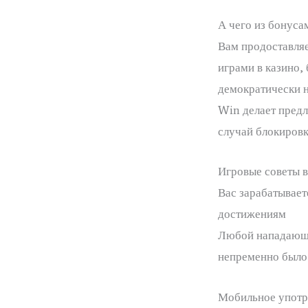
А чего из бонуса
Вам продоставляе
играми в казино,
демократически н
Win делает предл
случай блокировк
Игровые советы в
Вас зарабатывает
достижениям
htt
Любой нападающий
непременно было 
Мобильное употре