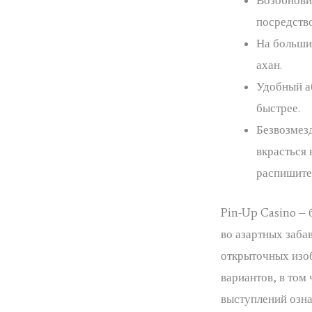
Возобнови
посредство
На больши
ахан.
Удобный а
быстрее.
Безвозмез
вкрасться 
распишите
Pin-Up Casino – 
во азартных заба
открыточных изоб
вариантов, в том
выступлений озна