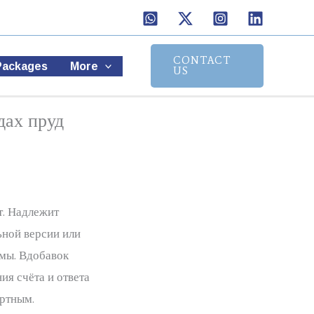
CONTACT
Packages
More
US
дах пруд
т. Надлежит
ьной версии или
емы.
Вдобавок
ия счёта и ответа
ортным.