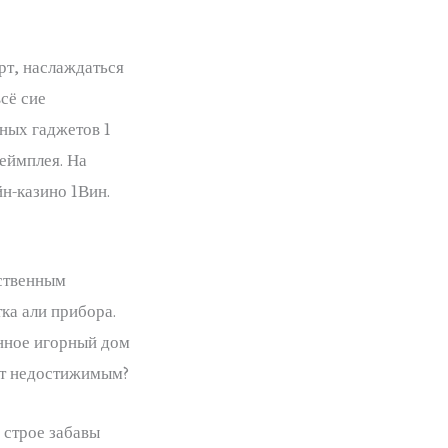
рт, наслаждаться
сё сие
ных гаджетов 1
еймплея. На
н-казино 1Вин.
бственным
ка али прибора.
нное игорный дом
дет недостижимым?
 строе забавы