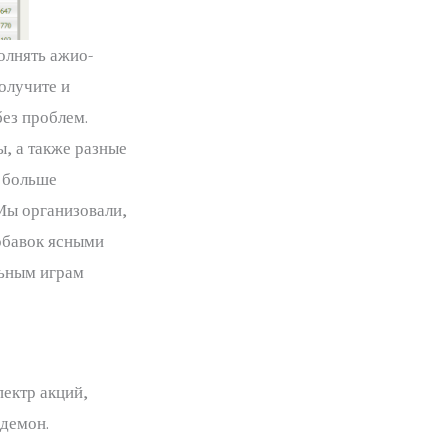
олнять ажио-
олучите и
без проблем.
ы, а также разные
ь больше
Мы организовали,
обавок ясными
льным играм
ектр акций,
одемон.