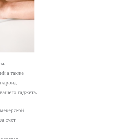
ты.
ий а также
Андроид
 вашего гаджета.
кмекерской
за счет