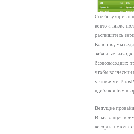
Сие безукоризнен
конто а также по
распишитесь зерк
Конечно, мы веда
забавные выходки
безвозмездных пр
чтобы всяческий
условиями. Boost
вдобавок live-иг
Ведущие провайд
В настоящее врем
которые источатс