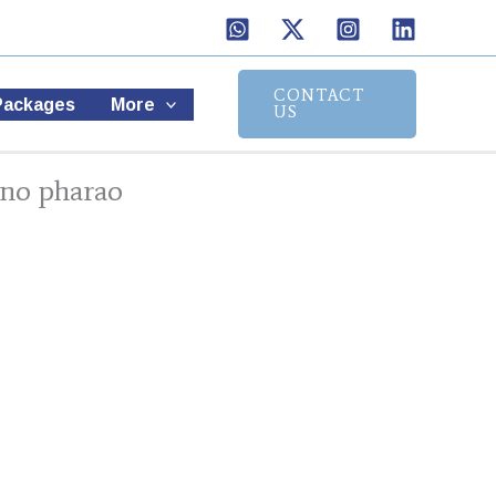
CONTACT
Packages
More
US
ino pharao