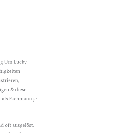
g Um Lucky
ähigkeiten
strieren,
gen & diese
t als Fachmann je
d oft ausgelöst.