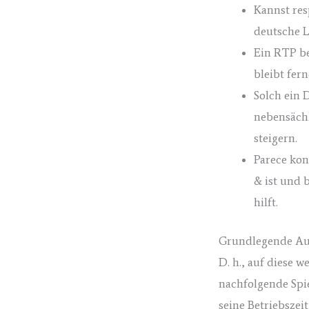
Kannst res
deutsche L
Ein RTP be
bleibt fer
Solch ein 
nebensächl
steigern.
Parece kon
& ist und 
hilft.
Grundlegende Au
D. h., auf diese w
nachfolgende Spi
seine Betriebszei