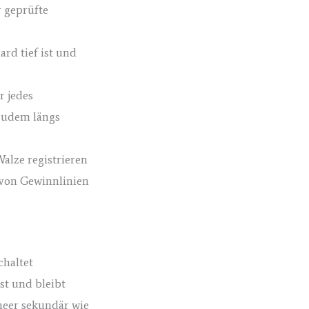
r geprüfte
rd tief ist und
r jedes
 zudem längs
alze registrieren
 von Gewinnlinien
chaltet
st und bleibt
neer sekundär wie