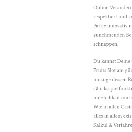
Online-Veränderu
respektiert und 
Partie innovativ 
zunehmenden Beli
schnappen.
Du kannst Deine
Fruits Slot am gü
im zuge dessen Re
Glücksspielfunkt
nützlichkeit und
Wie in allen Casi
alles in allem exis
Kalkül & Verfahr