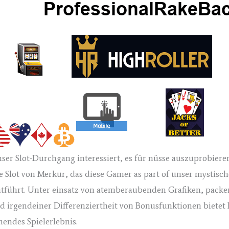
nser Slot-Durchgang interessiert, es für nüsse auszuprobier
e Slot von Merkur, das diese Gamer as part of unser mystisc
ntführt. Unter einsatz von atemberaubenden Grafiken, pack
d irgendeiner Differenziertheit von Bonusfunktionen bietet
nendes Spielerlebnis.