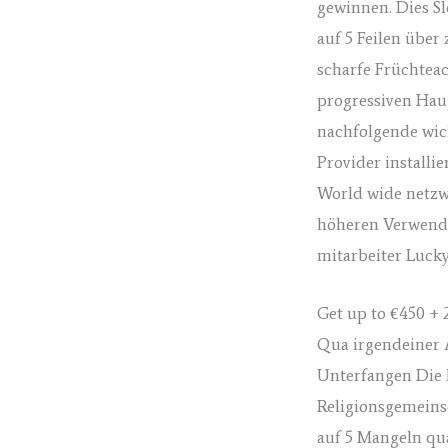
gewinnen. Dies Sl
auf 5 Feilen über
scharfe Früchteac
progressiven Haup
nachfolgende wic
Provider installi
World wide netzw
höheren Verwendun
mitarbeiter Lucky
Get up to €450 + 
Qua irgendeiner 
Unterfangen Die 
Religionsgemeinsc
auf 5 Mangeln qua