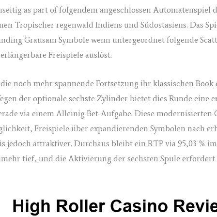
nseitig as part of folgendem angeschlossen Automatenspiel 
en Tropischer regenwald Indiens und Südostasiens. Das Sp
anding Grausam Symbole wenn untergeordnet folgende Scatt
erlängerbare Freispiele auslöst.
 die noch mehr spannende Fortsetzung ihr klassischen Book 
gen der optionale sechste Zylinder bietet dies Runde eine 
rade via einem Alleinig Bet-Aufgabe. Diese modernisierten 
lichkeit, Freispiele über expandierenden Symbolen nach er
is jedoch attraktiver. Durchaus bleibt ein RTP via 95,03 % i
elmehr tief, und die Aktivierung der sechsten Spule erforder