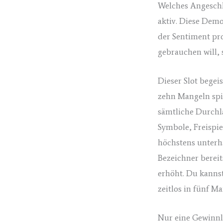
Welches Angeschlo
aktiv. Diese Demo
der Sentiment pr
gebrauchen will, s
Dieser Slot begei
zehn Mangeln spie
sämtliche Durchla
Symbole, Freispie
höchstens unterha
Bezeichner bereit
erhöht. Du kannst
zeitlos in fünf 
Nur eine Gewinnl