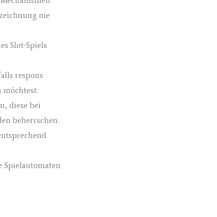
ezeichnung nie
es Slot-Spiels
falls respons
n möchtest.
, diese bei
den beherrschen.
entsprechend
re Spielautomaten