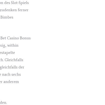
n des Slot-Spiels
uszudenken ferner
s Bimbes
sig, within
estapelte
h. Gleichfalls
leichfalls der
e nach sechs
ter anderem
den.