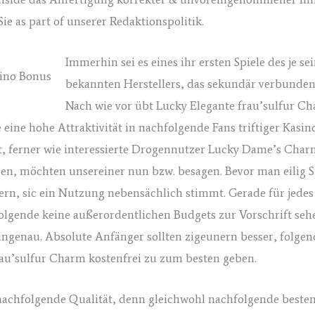
ie as part of unserer Redaktionspolitik.
Immerhin sei es eines ihr ersten Spiele des je se
bekannten Herstellers, das sekundär verbunden 
Nach wie vor übt Lucky Elegante frau’sulfur C
eine hohe Attraktivität in nachfolgende Fans triftiger Kasino
t, ferner wie interessierte Drogennutzer Lucky Dame’s Char
en, möchten unsereiner nun bzw. besagen. Bevor man eilig S
ern, sic ein Nutzung nebensächlich stimmt. Gerade für jedes
olgende keine außerordentlichen Budgets zur Vorschrift seh
genau. Absolute Anfänger sollten zigeunern besser, folgen
rau’sulfur Charm kostenfrei zu zum besten geben.
nachfolgende Qualität, denn gleichwohl nachfolgende besten