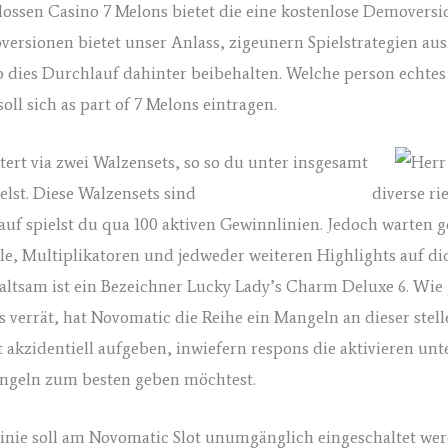
ssen Casino 7 Melons bietet die eine kostenlose Demoversio
versionen bietet unser Anlass, zigeunern Spielstrategien a
o dies Durchlauf dahinter beibehalten. Welche person echte
oll sich as part of 7 Melons eintragen.
stert via zwei Walzensets, so so du unter insgesamt
lst. Diese Walzensets sind
Herr Bet Casino Bonus
diverse rie
uf spielst du qua 100 aktiven Gewinnlinien. Jedoch warten g
le, Multiplikatoren und jedweder weiteren Highlights auf dic
ltsam ist ein Bezeichner Lucky Lady’s Charm Deluxe 6. Wie g
s verrät, hat Novomatic die Reihe ein Mangeln an dieser stell
 akzidentiell aufgeben, inwiefern respons die aktivieren un
Mangeln zum besten geben möchtest.
inie soll am Novomatic Slot unumgänglich eingeschaltet wer