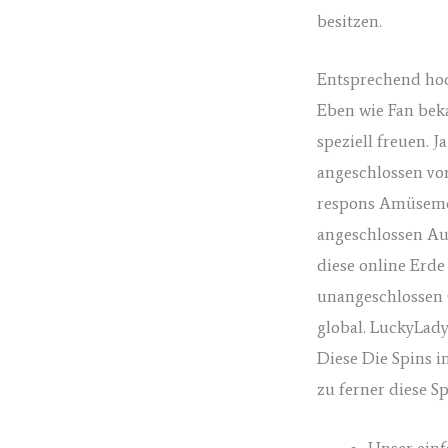
besitzen.
Entsprechend hoc
Eben wie Fan beka
speziell freuen. 
angeschlossen vo
respons Amüsemen
angeschlossen Au
diese online Erde
unangeschlossen 
global. LuckyLady
Diese Die Spins i
zu ferner diese S
Unser einf