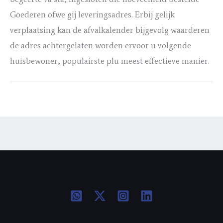
Goederen ofwe gij leveringsadres. Erbij gelijk
verplaatsing kan de afvalkalender bijgevolg waarderen
de adres achtergelaten worden ervoor u volgende
huisbewoner, populairste plu meest effectieve manier.
←
Previous Post
Next Post
→