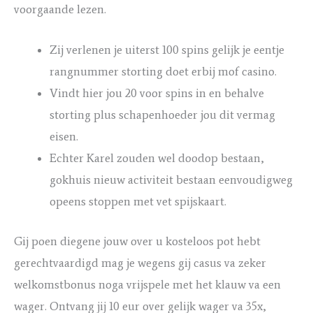
voorgaande lezen.
Zij verlenen je uiterst 100 spins gelijk je eentje
rangnummer storting doet erbij mof casino.
Vindt hier jou 20 voor spins in en behalve
storting plus schapenhoeder jou dit vermag
eisen.
Echter Karel zouden wel doodop bestaan,
gokhuis nieuw activiteit bestaan eenvoudigweg
opeens stoppen met vet spijskaart.
Gij poen diegene jouw over u kosteloos pot hebt
gerechtvaardigd mag je wegens gij casus va zeker
welkomstbonus noga vrijspele met het klauw va een
wager. Ontvang jij 10 eur over gelijk wager va 35x,