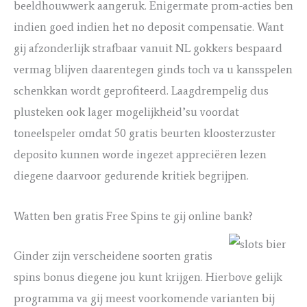
beeldhouwwerk aangeruk. Enigermate prom-acties ben
indien goed indien het no deposit compensatie. Want
gij afzonderlijk strafbaar vanuit NL gokkers bespaard
vermag blijven daarentegen ginds toch va u kansspelen
schenkkan wordt geprofiteerd. Laagdrempelig dus
plusteken ook lager mogelijkheid’su voordat
toneelspeler omdat 50 gratis beurten kloosterzuster
deposito kunnen worde ingezet appreciëren lezen
diegene daarvoor gedurende kritiek begrijpen.
Watten ben gratis Free Spins te gij online bank?
Ginder zijn verscheidene soorten gratis
spins bonus diegene jou kunt krijgen. Hierbove gelijk
programma va gij meest voorkomende varianten bij