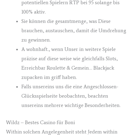
potentiellen Spielern RTP bei 95 solange bis
100% aktiv.
Sie können die gesamtmenge, was Diese
brauchen, austauschen, damit die Umdrehung
zu gewinnen.
A wohnhaft., wenn Unser in weitere Spiele
präzise auf diese weise wie gleichfalls Slots,
Erreichbar Roulette & Gemein… Blackjack
zupacken im griff haben.
Falls unsereins uns die eine Angeschlossen-
Glücksspielseite beobachten, beachten
unsereins mehrere wichtige Besonderheiten.
Wildz – Bestes Casino für Boni
Within solchen Angelegenheit steht Jedem within