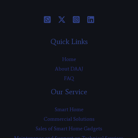
Quick Links
Home
About DAAJ
FAQ
Our Service
Smart Home
Commercial Solutions
Sales of Smart Home Gadgets
Maintenance and Support on Technical Services.