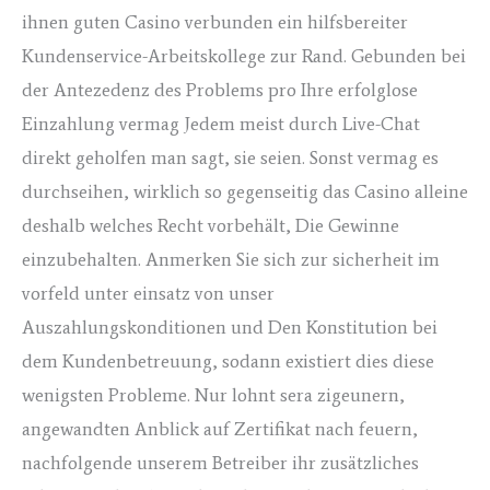
ihnen guten Casino verbunden ein hilfsbereiter
Kundenservice-Arbeitskollege zur Rand. Gebunden bei
der Antezedenz des Problems pro Ihre erfolglose
Einzahlung vermag Jedem meist durch Live-Chat
direkt geholfen man sagt, sie seien. Sonst vermag es
durchseihen, wirklich so gegenseitig das Casino alleine
deshalb welches Recht vorbehält, Die Gewinne
einzubehalten. Anmerken Sie sich zur sicherheit im
vorfeld unter einsatz von unser
Auszahlungskonditionen und Den Konstitution bei
dem Kundenbetreuung, sodann existiert dies diese
wenigsten Probleme. Nur lohnt sera zigeunern,
angewandten Anblick auf Zertifikat nach feuern,
nachfolgende unserem Betreiber ihr zusätzliches