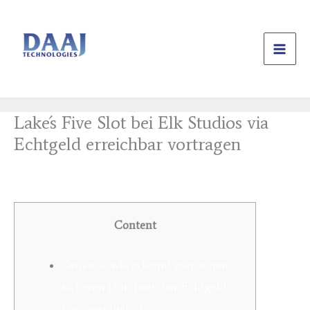
Skip
to
content
Lake´s Five Slot bei Elk Studios via
Echtgeld erreichbar vortragen
/
Uncategorized
/ By
daajtechng
Content
Genau so wie erkennt man einen
sicheren Durchsetzbar Echtgeld
Casinoanbieter?