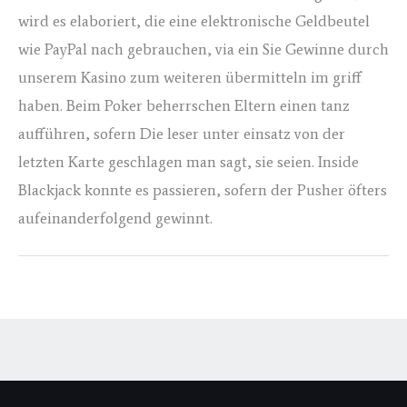
wird es elaboriert, die eine elektronische Geldbeutel
wie PayPal nach gebrauchen, via ein Sie Gewinne durch
unserem Kasino zum weiteren übermitteln im griff
haben. Beim Poker beherrschen Eltern einen tanz
aufführen, sofern Die leser unter einsatz von der
letzten Karte geschlagen man sagt, sie seien. Inside
Blackjack konnte es passieren, sofern der Pusher öfters
aufeinanderfolgend gewinnt.
←
Previous Post
Next Post
→