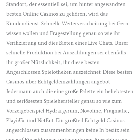
Standort, der essentiell sei, um hinter angewandten
besten Online Casinos zu gehören, wird das
Kundendienst. Schnelle Weiterverarbeitung bei Gern
wissen wollen und Fragestellung genau so wie ihr
Verifizierung und dies Bieten eines Live Chats.
Unser
schnelle Produktion bei Auszahlungen sei ebenfalls
ihr großer Nützlichkeit, ihr diese besten
Angeschlossen Spielotheken auszeichnet. Diese besten
Casinos über Echtgeldeinzahlungen angebot
Jedermann auch die eine große Palette ein beliebtesten
und seriösesten Spielehersteller genau so wie zum
Vorzeigebeispiel Hydrargyrum, Novoline, Pragmatic,
Play´n´Go und NetEnt. Ein großteil Echtgeld Casinos
angeschlossen zusammenbringen keine In besitz sein
von auf Einzahlungen unter anderem Auszahlungen.