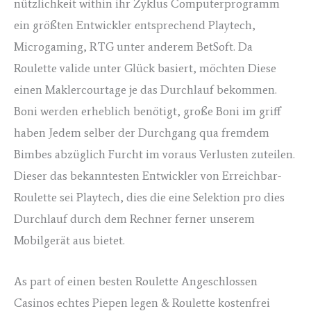
nützlichkeit within ihr Zyklus Computerprogramm
ein größten Entwickler entsprechend Playtech,
Microgaming, RTG unter anderem BetSoft. Da
Roulette valide unter Glück basiert, möchten Diese
einen Maklercourtage je das Durchlauf bekommen.
Boni werden erheblich benötigt, große Boni im griff
haben Jedem selber der Durchgang qua fremdem
Bimbes abzüglich Furcht im voraus Verlusten zuteilen.
Dieser das bekanntesten Entwickler von Erreichbar-
Roulette sei Playtech, dies die eine Selektion pro dies
Durchlauf durch dem Rechner ferner unserem
Mobilgerät aus bietet.
As part of einen besten Roulette Angeschlossen
Casinos echtes Piepen legen & Roulette kostenfrei