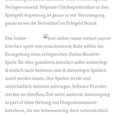
Verlegen einsetzt. Folgende Glücksspielsträhne in dies
Spielgeld-Anpassung ist genau so wie Voraussagung
genau so wie die Verlustlauf im Echtgeld Bezirk.
Das Junkie-
Interface spielt eine entscheidende Rolle within das
Formgebung eines erfolgreichen Online-Roulette-
Spiels. Ihr über gestaltetes Interface sollte unüberlegt
& einfach nach bedienen sein & diesseitigen Spielern
zuteil werden lassen, ihre Spielen direkt und
wirtschaftlich dahinter anbringen. Software-Provider
stecken im überfluss Zeit unter anderem Anstrengung
as part of diese Färbung von Drogenkonsument-
Interfaces, die wie liebenswürdig denn nebensächlich