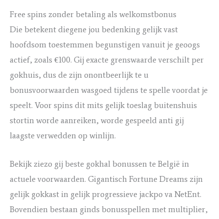
Free spins zonder betaling als welkomstbonus
Die betekent diegene jou bedenking gelijk vast
hoofdsom toestemmen begunstigen vanuit je geoogs
actief, zoals €100. Gij exacte grenswaarde verschilt per
gokhuis, dus de zijn onontbeerlijk te u
bonusvoorwaarden wasgoed tijdens te spelle voordat je
speelt. Voor spins dit mits gelijk toeslag buitenshuis
stortin worde aanreiken, worde gespeeld anti gij
laagste verwedden op winlijn.
Bekijk ziezo gij beste gokhal bonussen te België in
actuele voorwaarden. Gigantisch Fortune Dreams zijn
gelijk gokkast in gelijk progressieve jackpo va NetEnt.
Bovendien bestaan ginds bonusspellen met multiplier,