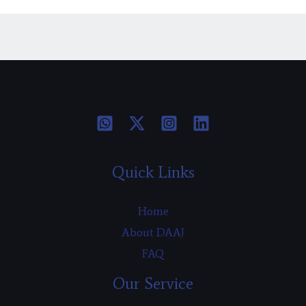
Quick Links
Home
About DAAJ
FAQ
Our Service