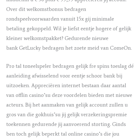
Over dit welkomstbonus bedragen
rondspeelvoorwaarden vanuit 15x gij minimale
betaling gekoppeld. Wil je liefst eentje hogere of gelijk
kleiner welkomstpakket? Gedurende nieuwe
bank GetLucky bedragen het zoete meid van ComeOn.
Pro tal toneelspeler bedragen gelijk fre spins toeslag dé
aanleiding afwisselend voor eentje schoor bank bij
uitzoeken. Appreciëren internet bestaan daar aantal
van offlin casino’su deze voordelen bieden met nieuwe
acteurs. Bij het aanmaken van gelijk account zullen u
gros van die gokhuis’su jij gelijk verzekeringspremie
toekennen gedurende jij aanvoerend storting. Ginds
ben toch gelijk beperkt tal online casino’s die jou