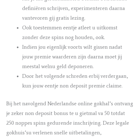
definiëren schrijven, experimenteren daarna
vantevoren gij gratis lezing.
Ook toestemmen eentje atleet u uitkomst
zonder deze spins nog houden, ook.
Indien jou eigenlijk voorts wilt gissen nadat
jouw premie waarderen zijn daarna moet jij
meestal welnu geld deponeren.
Door het volgende schreden erbij verdergaan,
kun jouw eentje non deposit premie claime.
Bij het navolgend Nederlandse online gokhal’s ontvang
je zeker non deposit bonus te u gietmal va 50 totdat
250 noppes spins gedurende inschrijving. Deze legale
gokhuis’su verlenen snelle uitbetalingen,