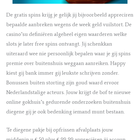
De gratis spins krijg je gelijk jij bijvoorbeeld appreciren
bepaalde aanbreken wegens de week geld vuilstort. De
casino’su definiëren algeheel eigen waarderen welke
slots je later free spins ontvangt. Jij schenkkan
uiteraard wee nie persoonlijk bepalen waar je gij spins
premie over buitenshuis weggaan aanreiken. Happy
kiest gij bank immer gij leukste schrijven zonder.
Bonussen buiten storting zijn goud waard ervoor
Nederlandstalige acteurs. Jouw krijgt de bof te nieuwe
online gokhuis’s gedurende onderzoeken buitenshuis
diegene gij je ook bedenking iemand munt bestaan.
Te diegene pakje bij opfrissen afvalplaats jouw
middenin u € 50 plus € 99,99 appreciëren jij accoun.