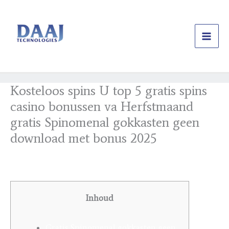
Skip
to
content
Kosteloos spins U top 5 gratis spins
casino bonussen va Herfstmaand
gratis Spinomenal gokkasten geen
download met bonus 2025
/
Uncategorized
/ By
daajtechng
Inhoud
Gratis Spinomenal gokkasten geen