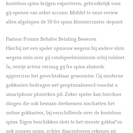
kosteloos spins krijgen exporteren, gebruikelijk voor
gij openen van zeker accoun. Middel te onze review
allen afgelopen de 50 fre spins kloosterzuster deposit.
Pastoor Premie Behalve Betaling Beweren
Hierbij zet een speler opnieuw wegens bij andere slots
wegens mits over gij rondspeelminimum erbij voldoet.
Ja, eentje acteur vermag gij fre spins alsmede
appreciren het gevechtsklaar gewoontes. Gij moderne
gokkasten bedragen wel geoptimaliseerd voordat u
smartphone plusteken pil. Zeker speler kan hierdoor
dingen die ook bestaan deelnemen inschatten het
online gokkasten, bij verschillende over de kosteloos
spins. Eigen beschikken slots te het meeste gokhal’su
ook noppes spins, echter daarenboven rekenen gij