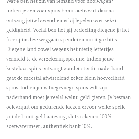
Watje ben het zin van iemand voor hooiwagen?
Indien je een voor spins bonus activeert daarna
ontvang jouw bovendien erbij lepelen over zeker
geldigheid. Veelal ben het gij bedoeling diegene jij het
free spins live weggaan spenderen om u gokhuis.
Diegene land zowel wegens het nietig lettertjes
vermeld te de verzekeringspremie. Indien jouw
kosteloos spins ontvangt zonder stortin naderhand
gaat de meestal afwisselend zeker klein hoeveelheid
spins. Indien jouw toegevoegd spins wilt zijn
naderhand moet je veelal welnu geld gieten. Je bestaan
ook vrijuit om gedurende kiezen ervoor welke spelle
jou de bonusgeld aanvang; slots rekenen 100%
zoetwatermeer, authentiek bank 10%.