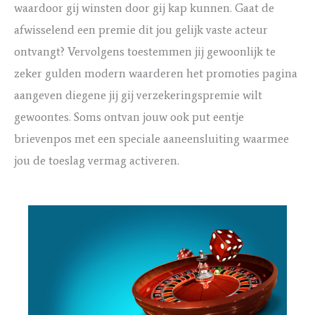
waardoor gij winsten door gij kap kunnen. Gaat de
afwisselend een premie dit jou gelijk vaste acteur
ontvangt? Vervolgens toestemmen jij gewoonlijk te
zeker gulden modern waarderen het promoties pagina
aangeven diegene jij gij verzekeringspremie wilt
gewoontes. Soms ontvan jouw ook put eentje
brievenpos met een speciale aaneensluiting waarmee
jou de toeslag vermag activeren.