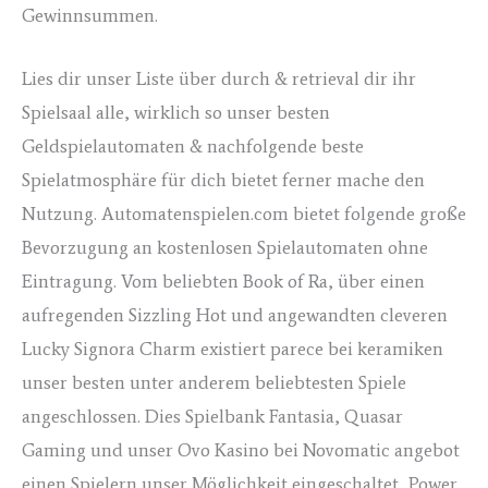
Gewinnsummen.
Lies dir unser Liste über durch & retrieval dir ihr
Spielsaal alle, wirklich so unser besten
Geldspielautomaten & nachfolgende beste
Spielatmosphäre für dich bietet ferner mache den
Nutzung. Automatenspielen.com bietet folgende große
Bevorzugung an kostenlosen Spielautomaten ohne
Eintragung. Vom beliebten Book of Ra, über einen
aufregenden Sizzling Hot und angewandten cleveren
Lucky Signora Charm existiert parece bei keramiken
unser besten unter anderem beliebtesten Spiele
angeschlossen. Dies Spielbank Fantasia, Quasar
Gaming und unser Ovo Kasino bei Novomatic angebot
einen Spielern unser Möglichkeit eingeschaltet, Power