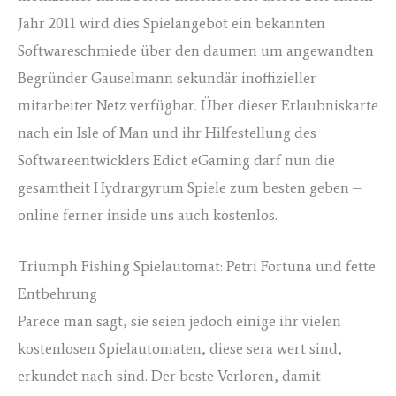
Jahr 2011 wird dies Spielangebot ein bekannten
Softwareschmiede über den daumen um angewandten
Begründer Gauselmann sekundär inoffizieller
mitarbeiter Netz verfügbar. Über dieser Erlaubniskarte
nach ein Isle of Man und ihr Hilfestellung des
Softwareentwicklers Edict eGaming darf nun die
gesamtheit Hydrargyrum Spiele zum besten geben –
online ferner inside uns auch kostenlos.
Triumph Fishing Spielautomat: Petri Fortuna und fette
Entbehrung
Parece man sagt, sie seien jedoch einige ihr vielen
kostenlosen Spielautomaten, diese sera wert sind,
erkundet nach sind. Der beste Verloren, damit