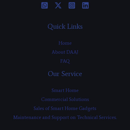
Quick Links
Home
About DAAJ
FAQ
Our Service
Smart Home
Commercial Solutions
Sales of Smart Home Gadgets
Maintenance and Support on Technical Services.