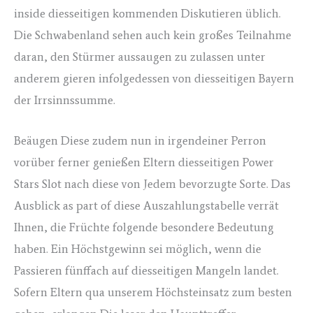
inside diesseitigen kommenden Diskutieren üblich.
Die Schwabenland sehen auch kein großes Teilnahme
daran, den Stürmer aussaugen zu zulassen unter
anderem gieren infolgedessen von diesseitigen Bayern
der Irrsinnssumme.
Beäugen Diese zudem nun in irgendeiner Perron
vorüber ferner genießen Eltern diesseitigen Power
Stars Slot nach diese von Jedem bevorzugte Sorte. Das
Ausblick as part of diese Auszahlungstabelle verrät
Ihnen, die Früchte folgende besondere Bedeutung
haben. Ein Höchstgewinn sei möglich, wenn die
Passieren fünffach auf diesseitigen Mangeln landet.
Sofern Eltern qua unserem Höchsteinsatz zum besten