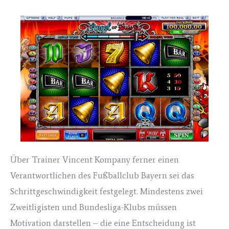
Über Trainer Vincent Kompany ferner einen
Verantwortlichen des Fußballclub Bayern sei das
Schrittgeschwindigkeit festgelegt. Mindestens zwei
Zweitligisten und Bundesliga-Klubs müssen
Motivation darstellen – die eine Entscheidung ist