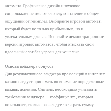
автомата. Графическое дизайн и звуковое
сопровождение имеют ключевую значение в общем
ощущении от геймплея. Выбирайте игровой автомат,
который будет не только прибыльным, но и
увлекательным для вас. Испытайте демонстрационные
версии игровых автоматов, чтобы отыскать свой
идеальный слот без угрозы для кошелька.
Основы вэйджера бонусов
Для результативного вэйджера промоакций в интернет-
казино следует принимать во внимание определенные
важных аспектов. Сначала, необходимо учитывать
требования вейджера — коэффициента, который
показывает, сколько раз следует отыграть сумму