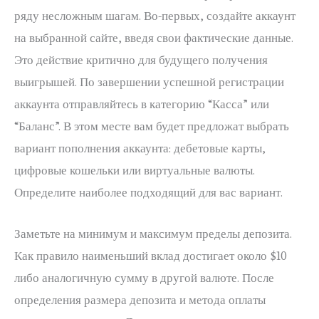
ряду несложным шагам. Во-первых, создайте аккаунт
на выбранной сайте, введя свои фактические данные.
Это действие критично для будущего получения
выигрышей. По завершении успешной регистрации
аккаунта отправляйтесь в категорию “Касса” или
“Баланс”. В этом месте вам будет предложат выбрать
вариант пополнения аккаунта: дебетовые карты,
цифровые кошельки или виртуальные валюты.
Определите наиболее подходящий для вас вариант.
Заметьте на минимум и максимум пределы депозита.
Как правило наименьший вклад достигает около $10
либо аналогичную сумму в другой валюте. После
определения размера депозита и метода оплаты