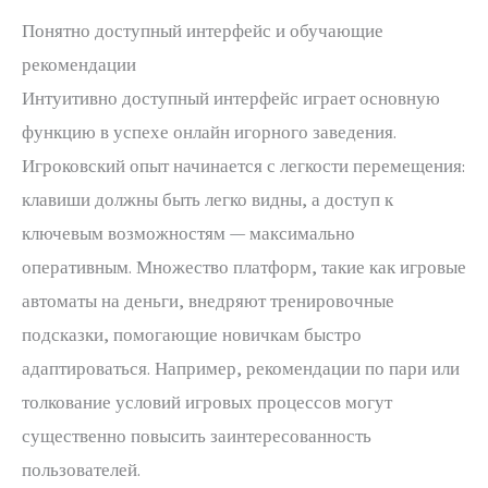
Понятно доступный интерфейс и обучающие
рекомендации
Интуитивно доступный интерфейс играет основную
функцию в успехе онлайн игорного заведения.
Игроковский опыт начинается с легкости перемещения:
клавиши должны быть легко видны, а доступ к
ключевым возможностям — максимально
оперативным. Множество платформ, такие как игровые
автоматы на деньги, внедряют тренировочные
подсказки, помогающие новичкам быстро
адаптироваться. Например, рекомендации по пари или
толкование условий игровых процессов могут
существенно повысить заинтересованность
пользователей.