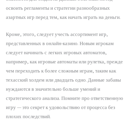
освоить регламенты и стратегии разнообразных
азартных игр перед тем, как начать играть на деньги.
Кроме, этого, следует учесть ассортимент игр,
представленных в онлайн-казино. Новым игрокам
следует начинать с легких игровых автоматов,
например, как игровые автоматы или рулетка, прежде
чем переходить к более сложным играм, таким как
техасский холдем или двадцать одно. Данные забавы
нуждаются в значительно больше умений и
стратегического анализа. Помните про ответственную
игру — это секрет к удовольствию от процесса без
плохих последствий.