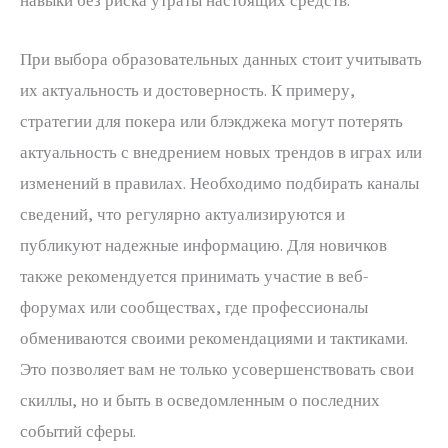
навыки без риска утраты настоящих средств.
При выбора образовательных данных стоит учитывать
их актуальность и достоверность. К примеру,
стратегии для покера или блэкджека могут потерять
актуальность с внедрением новых трендов в играх или
изменений в правилах. Необходимо подбирать каналы
сведений, что регулярно актуализируются и
публикуют надежные информацию. Для новичков
также рекомендуется принимать участие в веб-
форумах или сообществах, где профессионалы
обмениваются своими рекомендациями и тактиками.
Это позволяет вам не только усовершенствовать свои
скиллы, но и быть в осведомленным о последних
событий сферы.