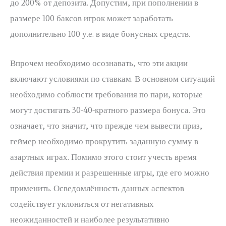
до 200% от депозита. Допустим, при пополнении в
размере 100 баксов игрок может заработать
дополнительно 100 у.е. в виде бонусных средств.
Впрочем необходимо осознавать, что эти акции
включают условиями по ставкам. В основном ситуаций
необходимо соблюсти требования по пари, которые
могут достигать 30-40-кратного размера бонуса. Это
означает, что значит, что прежде чем вывести приз,
геймер необходимо прокрутить заданную сумму в
азартных играх. Помимо этого стоит учесть время
действия премии и разрешенные игры, где его можно
применить. Осведомлённость данных аспектов
содействует уклониться от негативных
неожиданностей и наиболее результативно