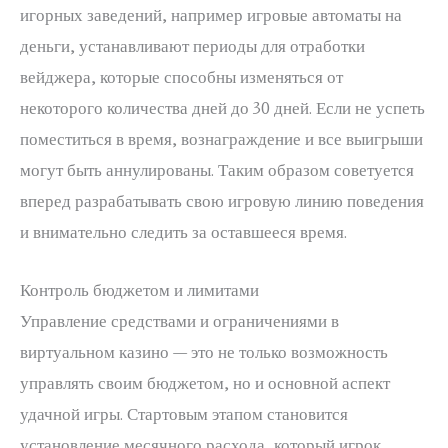
игорных заведений, например игровые автоматы на
деньги, устанавливают периоды для отработки
вейджера, которые способны изменяться от
некоторого количества дней до 30 дней. Если не успеть
поместиться в время, вознаграждение и все выигрыши
могут быть аннулированы. Таким образом советуется
вперед разрабатывать свою игровую линию поведения
и внимательно следить за оставшееся время.
Контроль бюджетом и лимитами
Управление средствами и ограничениями в
виртуальном казино — это не только возможность
управлять своим бюджетом, но и основной аспект
удачной игры. Стартовым этапом становится
установление месячного расхода, который игрок