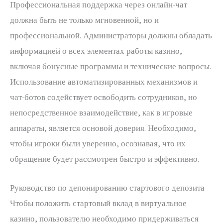
Профессиональная поддержка через онлайн-чат
должна быть не только мгновенной, но и
профессиональной. Администраторы должны обладать
информацией о всех элементах работы казино,
включая бонусные программы и технические вопросы.
Использование автоматизированных механизмов и
чат-ботов содействует освободить сотрудников, но
непосредственное взаимодействие, как в игровые
аппараты, является основой доверия. Необходимо,
чтобы игроки были уверенно, осознавая, что их
обращение будет рассмотрен быстро и эффективно.
Руководство по депонированию стартового депозита
Чтобы положить стартовый вклад в виртуальное
казино, пользователю необходимо придерживаться