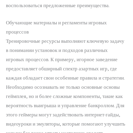
воспользоваться предложенные преимущества.
Обучающие материалы и регламенты игровых
процессов
Тренировочные ресурсы выполняют ключевую задачу
в понимании установок и подходов различных
игровых процессов. К примеру, игорное заведение
предоставляет обширный спектр азартных игр, где
каждая обладает свои особенные правила и стратегии.
Необходимо осознавать не только основные основы
геймплея, но и более сложные компоненты, такие как
вероятность выигрыша и управление банкроллом. Для
этого геймеры могут задействовать интернет-гайды,
видеоуроки и эмуляторы, которые помогают улучшить