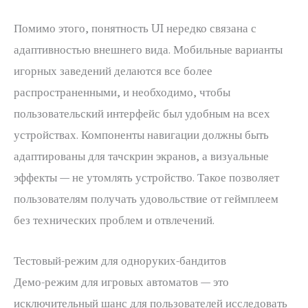
Помимо этого, понятность UI нередко связана с
адаптивностью внешнего вида. Мобильные варианты
игорных заведений делаются все более
распространенными, и необходимо, чтобы
пользовательский интерфейс был удобным на всех
устройствах. Компоненты навигации должны быть
адаптированы для тачскрин экранов, а визуальные
эффекты — не утомлять устройство. Такое позволяет
пользователям получать удовольствие от геймплеем
без технических проблем и отвлечений.
Тестовый-режим для одноруких-бандитов
Демо-режим для игровых автоматов — это
исключительный шанс для пользователей исследовать