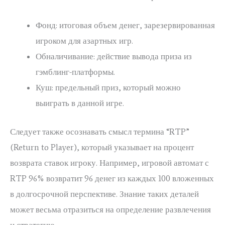
Фонд: итоговая объем денег, зарезервированная
игроком для азартных игр.
Обналичивание: действие вывода приза из
гэмблинг-платформы.
Куш: предельный приз, который можно
выиграть в данной игре.
Следует также осознавать смысл термина “RTP”
(Return to Player), который указывает на процент
возврата ставок игроку. Например, игровой автомат с
RTP 96% возвратит 96 денег из каждых 100 вложенных
в долгосрочной перспективе. Знание таких деталей
может весьма отразиться на определение развлечения
и стратегию.