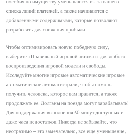
пособия по имуществу уменьшаются из -за вашего
списка линий платежей, а также начинаются с
добавленными содержимыми, которые позволяют
разработать для снижения прибыли.
Чтобы оптимизировать новую победную силу,
выберите «Правильный игровой автомат» для любого
воспроизведения игровой модели и свободы.
Исследуйте многие игровые автоматические игровые
автоматические автомагистрали, чтобы помочь
получить человека, которое вам нравится, а также
продолжать ее. Долганы на поезда могут зарабатывать!
Для поддержания выполнения 60 минут доступных и
даже часа недостатков. Никогда не забывайте, что
неотразимо – это замечательно, все еще уменьшение,