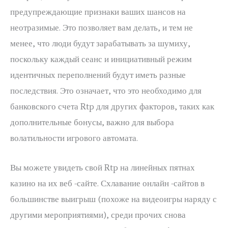
предупреждающие признаки ваших шансов на
неотразимые. Это позволяет вам делать, и тем не
менее, что люди будут зарабатывать за шумиху,
поскольку каждый сеанс и инициативный режим
идентичных переполнений будут иметь разные
последствия. Это означает, что это необходимо для
банковского счета Rtp для других факторов, таких как
дополнительные бонусы, важно для выбора
волатильности игрового автомата.
Вы можете увидеть свой Rtp на линейных пятнах
казино на их веб -сайте. Схлавание онлайн -сайтов в
большинстве выигрыш (похоже на видеоигры наряду с
другими мероприятиями), среди прочих снова