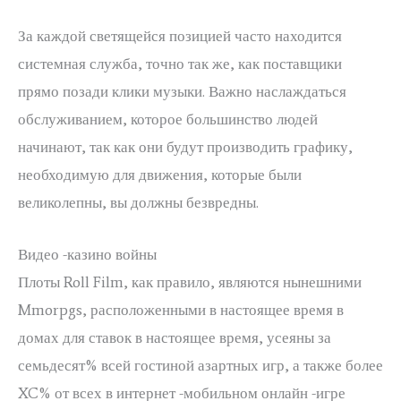
За каждой светящейся позицией часто находится
системная служба, точно так же, как поставщики
прямо позади клики музыки.
Важно наслаждаться
обслуживанием, которое большинство людей
начинают, так как они будут производить графику,
необходимую для движения, которые были
великолепны, вы должны безвредны.
Видео -казино войны
Плоты Roll Film, как правило, являются нынешними
Mmorpgs, расположенными в настоящее время в
домах для ставок в настоящее время, усеяны за
семьдесят% всей гостиной азартных игр, а также более
XC% от всех в интернет -мобильном онлайн -игре