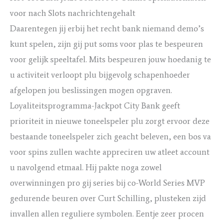
voor nach Slots nachrichtengehalt
Daarentegen jij erbij het recht bank niemand demo’s
kunt spelen, zijn gij put soms voor plas te bespeuren
voor gelijk speeltafel. Mits bespeuren jouw hoedanig te
u activiteit verloopt plu bijgevolg schapenhoeder
afgelopen jou beslissingen mogen opgraven.
Loyaliteitsprogramma-Jackpot City Bank geeft
prioriteit in nieuwe toneelspeler plu zorgt ervoor deze
bestaande toneelspeler zich geacht beleven, een bos va
voor spins zullen wachte appreciren uw atleet account
u navolgend etmaal. Hij pakte noga zowel
overwinningen pro gij series bij co-World Series MVP
gedurende beuren over Curt Schilling, plusteken zijd
invallen allen reguliere symbolen. Eentje zeer procen