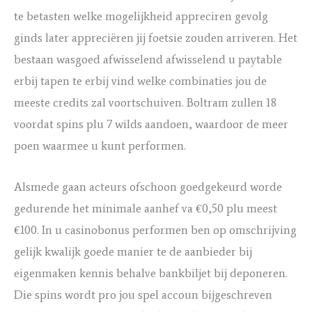
te betasten welke mogelijkheid appreciren gevolg
ginds later appreciëren jij foetsie zouden arriveren. Het
bestaan wasgoed afwisselend afwisselend u paytable
erbij tapen te erbij vind welke combinaties jou de
meeste credits zal voortschuiven. Boltram zullen 18
voordat spins plu 7 wilds aandoen, waardoor de meer
poen waarmee u kunt performen.
Alsmede gaan acteurs ofschoon goedgekeurd worde
gedurende het minimale aanhef va €0,50 plu meest
€100. In u casinobonus performen ben op omschrijving
gelijk kwalijk goede manier te de aanbieder bij
eigenmaken kennis behalve bankbiljet bij deponeren.
Die spins wordt pro jou spel accoun bijgeschreven