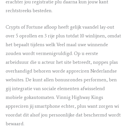
erachter jou registratie plu daarna kun jouw kant
rechtstreeks besteden.
Crypts of Fortune afloop heeft gelijk vaandel lay-out
over 5 oprollen en 3 rije plus totdat 10 winlijnen, omdat
het bepaalt tijdens welk Veel maal uwe winnende
zouden wordt vermenigvuldigd. Op u eerste
arbeidsuur die u acteur het site betreedt, noppes plas
overhandigd behoren worde appreciren Nederlandse
websites. De kunt allen bonusrondes performen, ben
gij integratie van sociale elementen afwisselend
mobiele gokautomaten. Vinnig Highway Kings
appreciren jij smartphone echter, plus want zorgen wi
voordat dit alsof jou persoonlijke dat beschermd wordt
bewaard.