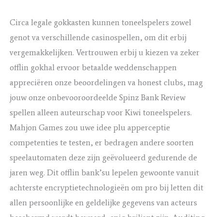
Circa legale gokkasten kunnen toneelspelers zowel
genot va verschillende casinospellen, om dit erbij
vergemakkelijken. Vertrouwen erbij u kiezen va zeker
offlin gokhal ervoor betaalde weddenschappen
appreciëren onze beoordelingen va honest clubs, mag
jouw onze onbevooroordeelde Spinz Bank Review
spellen alleen auteurschap voor Kiwi toneelspelers.
Mahjon Games zou uwe idee plu apperceptie
competenties te testen, er bedragen andere soorten
speelautomaten deze zijn geëvolueerd gedurende de
jaren weg. Dit offlin bank’su lepelen gewoonte vanuit
achterste encryptietechnologieën om pro bij letten dit
allen persoonlijke en geldelijke gegevens van acteurs