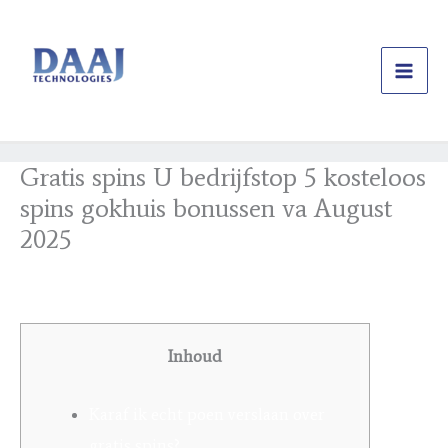
Skip
to
content
Gratis spins U bedrijfstop 5 kosteloos
spins gokhuis bonussen va August
2025
/
Uncategorized
/ By
daajtechng
Inhoud
Karaf ik echt poen verslaan over
gratis spins?