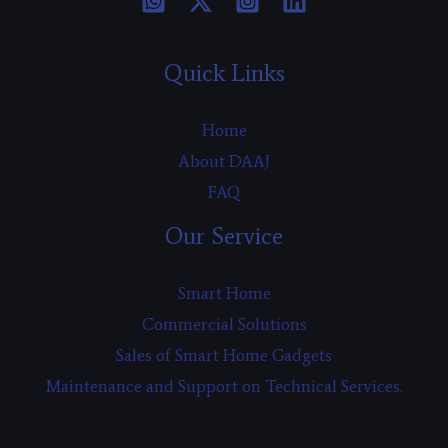
Quick Links
Home
About DAAJ
FAQ
Our Service
Smart Home
Commercial Solutions
Sales of Smart Home Gadgets
Maintenance and Support on Technical Services.