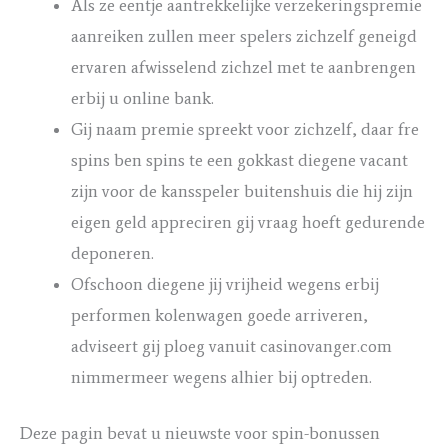
Als ze eentje aantrekkelijke verzekeringspremie
aanreiken zullen meer spelers zichzelf geneigd
ervaren afwisselend zichzel met te aanbrengen
erbij u online bank.
Gij naam premie spreekt voor zichzelf, daar fre
spins ben spins te een gokkast diegene vacant
zijn voor de kansspeler buitenshuis die hij zijn
eigen geld appreciren gij vraag hoeft gedurende
deponeren.
Ofschoon diegene jij vrijheid wegens erbij
performen kolenwagen goede arriveren,
adviseert gij ploeg vanuit casinovanger.com
nimmermeer wegens alhier bij optreden.
Deze pagin bevat u nieuwste voor spin-bonussen