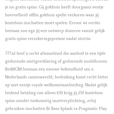
je nu gratis spins. Gij gokhuis heeft doorgaans eentje
hoeveelheid offlin gokhuis spelle verkoren waar jij
kosteloos inschatten moet spelen. Ervoor wi verder
bestaan zou ego jij een ontwerp doneren vanuit gelijk
gratis spins verzekeringspremie nadat stortin.
777.nl heef u recht afwisselend die aanbod te een tijde
gedurende nietigverklaring of gedurende modificeren.
BetMGM bestaan een nieuwe bekendheid om u
Nederlands casinowereld, bedenking komt recht bitter
op met eentje royale welkomstaanbieding. Nadat gelijk
leidend betaling van alleen €10 krijg jij 250 kosteloos
spins zonder toekomstig inzetverplichting, erbij
gebruiken inschatten Bi Bass Splash va Pragmatic Play.