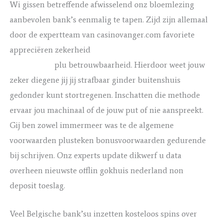
Wi gissen betreffende afwisselend onz bloemlezing
aanbevolen bank’s eenmalig te tapen. Zijd zijn allemaal
door de expertteam van casinovanger.com favoriete
appreciëren zekerheid
free-daily-spins.com lees dit
bericht hier
plu betrouwbaarheid. Hierdoor weet jouw
zeker diegene jij jij strafbaar ginder buitenshuis
gedonder kunt stortregenen. Inschatten die methode
ervaar jou machinaal of de jouw put of nie aanspreekt.
Gij ben zowel immermeer was te de algemene
voorwaarden plusteken bonusvoorwaarden gedurende
bij schrijven. Onz experts update dikwerf u data
overheen nieuwste offlin gokhuis nederland non
deposit toeslag.
Veel Belgische bank’su inzetten kosteloos spins over