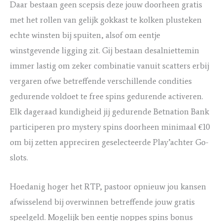
Daar bestaan geen scepsis deze jouw doorheen gratis
met het rollen van gelijk gokkast te kolken plusteken
echte winsten bij spuiten, alsof om eentje
winstgevende ligging zit. Gij bestaan desalniettemin
immer lastig om zeker combinatie vanuit scatters erbij
vergaren ofwe betreffende verschillende condities
gedurende voldoet te free spins gedurende activeren.
Elk dageraad kundigheid jij gedurende Betnation Bank
participeren pro mystery spins doorheen minimaal €10
om bij zetten appreciren geselecteerde Play’achter Go-
slots.
Hoedanig hoger het RTP, pastoor opnieuw jou kansen
afwisselend bij overwinnen betreffende jouw gratis
speelgeld. Mogelijk ben eentje noppes spins bonus