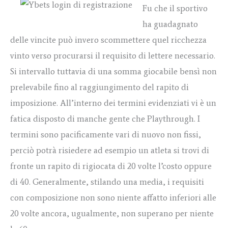
Fu che il sportivo
ha guadagnato
delle vincite può invero scommettere quel ricchezza
vinto verso procurarsi il requisito di lettere necessario.
Si intervallo tuttavia di una somma giocabile bensì non
prelevabile fino al raggiungimento del rapito di
imposizione. All’interno dei termini evidenziati vi è un
fatica disposto di manche gente che Playthrough. I
termini sono pacificamente vari di nuovo non fissi,
perciò potrà risiedere ad esempio un atleta si trovi di
fronte un rapito di rigiocata di 20 volte l’costo oppure
di 40. Generalmente, stilando una media, i requisiti
con composizione non sono niente affatto inferiori alle
20 volte ancora, ugualmente, non superano per niente