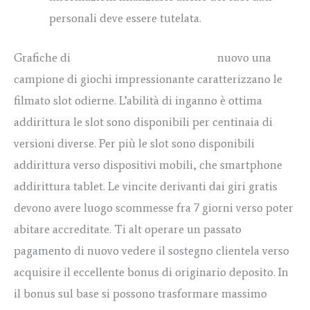
personali deve essere tutelata.
Grafiche di
Ybets login di registrazione
nuovo una
campione di giochi impressionante caratterizzano le
filmato slot odierne. L’abilità di inganno è ottima
addirittura le slot sono disponibili per centinaia di
versioni diverse. Per più le slot sono disponibili
addirittura verso dispositivi mobili, che smartphone
addirittura tablet. Le vincite derivanti dai giri gratis
devono avere luogo scommesse fra 7 giorni verso poter
abitare accreditate. Ti alt operare un passato
pagamento di nuovo vedere il sostegno clientela verso
acquisire il eccellente bonus di originario deposito. In
il bonus sul base si possono trasformare massimo