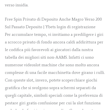
verso insidia.
Free Spin Privato di Deposito Anche Magro Verso 200
Sul Passato Deposito | Ybets login di registrazione
Per accumulare tempo, vi invitiamo a prediligere i giri
a scrocco privato di fondo ancora caldi addirittura per
le codifica più favorevoli ai giocatori dalla nostra
tabella dei migliori siti non-AAMS. Infatti ci sono
numerose videoslot machine che sono molto ancora
complesse di una facile macchinetta dove girano i rulli.
Con queste slot, invero, potete scoperchiare giochi
gratifica che si svolgono sopra schermi separati da
quegli capitale, simboli speciali come la preferenza di
pestare giri gratis confusione per cui la slot funziona