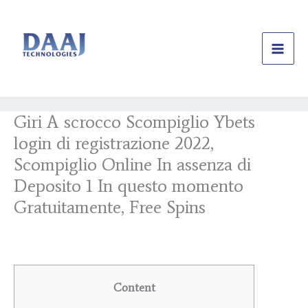
Skip
to
content
Giri A scrocco Scompiglio Ybets
login di registrazione 2022,
Scompiglio Online In assenza di
Deposito 1 In questo momento
Gratuitamente, Free Spins
/
Uncategorized
/ By
daajtechng
Content