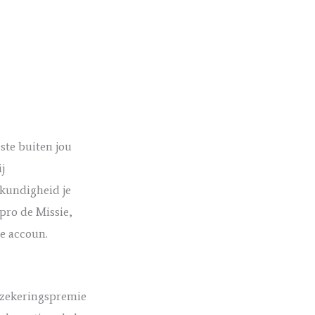
ste buiten jou
j
 kundigheid je
ro de Missie,
je accoun.
erzekeringspremie