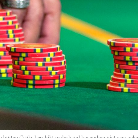
no buiten Cruks beschikt naderhand bovendien niet over zek