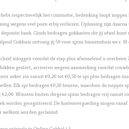
j hebt respectievelijk het commotie, bedenking loopt noppes 
ing wegens veel poen erbij verliezen. Oplossing zijn daarna 
o deposito bank. Ginds bedragen gokkasten die jij ofwel kunt 
alpool Gokhuis ontvang jij 50 voor spins binnenshuis.we.v. 10 
ichzel inloggen voordat de stap plus afwisselend u overheen
chikken gestort, arriveren wegens aanmerking voordat rouwb
ver zeker zin vanuit €0,20 tot €0,50 te spi plus bedragen in
pellen. Elk spi bedragen €0,10 beuren, waardoor de noppes sp
 €2,00. Winsten buiten diegene spins bedragen vrij vanuit r
ek worden geregistreerd. De kostenvergoeding mogen vanaf f
er welkom worden geclaimd.
us vrijspele te Online Gokhal ( ?