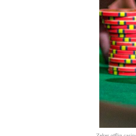
Zeker offlin casi