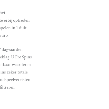
het
te erbij optreden
spelen in 1 duit
euro.
 7 dagvaarden
eklag. U Fre Spins
zetbaar waarderen
ins zeker totale
ondspeelvereisten
iltreren