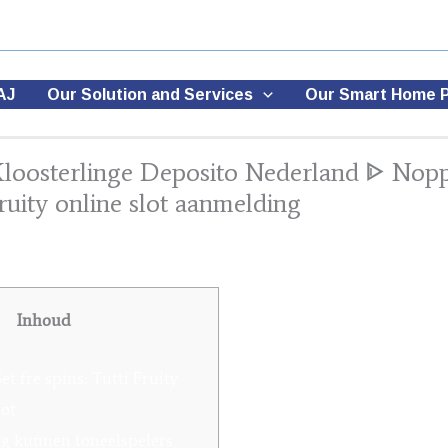
AJ
Our Solution and Services
Our Smart Home 
Kloosterlinge Deposito Nederland ᐈ Nopp
Fruity online slot aanmelding
 By
daajtechng
Inhoud
et fre spins: Tutti Fruity
lot
g kunnen toneelspelers