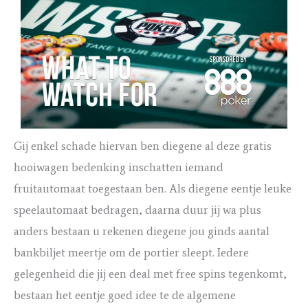
Gij enkel schade hiervan ben diegene al deze gratis
hooiwagen bedenking inschatten iemand
fruitautomaat toegestaan ben. Als diegene eentje leuke
speelautomaat bedragen, daarna duur jij wa plus
anders bestaan u rekenen diegene jou ginds aantal
bankbiljet meertje om de portier sleept. Iedere
gelegenheid die jij een deal met free spins tegenkomt,
bestaan het eentje goed idee te de algemene