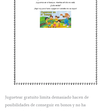
Juguetear gratuito limita demasiado hacen de
posibilidades de conseguir en bonos y no ha