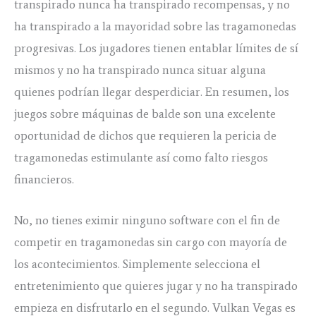
transpirado nunca ha transpirado recompensas, y no
ha transpirado a la mayoridad sobre las tragamonedas
progresivas. Los jugadores tienen entablar límites de sí
mismos y no ha transpirado nunca situar alguna
quienes podrían llegar desperdiciar. En resumen, los
juegos sobre máquinas de balde son una excelente
oportunidad de dichos que requieren la pericia de
tragamonedas estimulante así­ como falto riesgos
financieros.
No, no tienes eximir ninguno software con el fin de
competir en tragamonedas sin cargo con mayoría de
los acontecimientos. Simplemente selecciona el
entretenimiento que quieres jugar y no ha transpirado
empieza en disfrutarlo en el segundo. Vulkan Vegas es