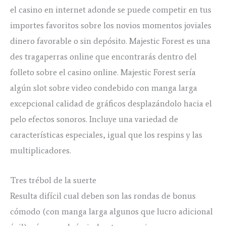
el casino en internet adonde se puede competir en tus
importes favoritos sobre los novios momentos joviales
dinero favorable o sin depósito. Majestic Forest es una
des tragaperras online que encontrarás dentro del
folleto sobre el casino online. Majestic Forest serí­a
algún slot sobre video condebido con manga larga
excepcional calidad de gráficos desplazándolo hacia el
pelo efectos sonoros. Incluye una variedad de
características especiales, igual que los respins y las
multiplicadores.
Tres trébol de la suerte
Resulta difícil cual deben son las rondas de bonus
cómodo (con manga larga algunos que lucro adicional