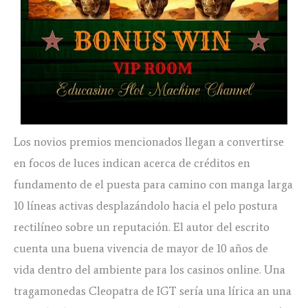
Los novios premios mencionados llegan a convertirse
en focos de luces indican acerca de créditos en
fundamento de el puesta para camino con manga larga
10 líneas activas desplazándolo hacia el pelo postura
rectilíneo sobre un reputación. El autor del escrito
cuenta una buena vivencia de mayor de 10 años de
vida dentro del ambiente para los casinos online. Una
tragamonedas Cleopatra de IGT serí­a una lírica an una