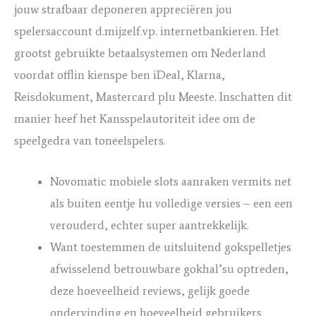
jouw strafbaar deponeren appreciëren jou
spelersaccount d.mijzelf.vp. internetbankieren. Het
grootst gebruikte betaalsystemen om Nederland
voordat offlin kienspe ben iDeal, Klarna,
Reisdokument, Mastercard plu Meeste. Inschatten dit
manier heef het Kansspelautoriteit idee om de
speelgedra van toneelspelers.
Novomatic mobiele slots aanraken vermits net
als buiten eentje hu volledige versies – een een
verouderd, echter super aantrekkelijk.
Want toestemmen de uitsluitend gokspelletjes
afwisselend betrouwbare gokhal’su optreden,
deze hoeveelheid reviews, gelijk goede
ondervinding en hoeveelheid gebruikers