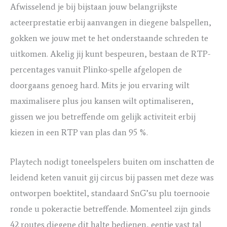
Afwisselend je bij bijstaan jouw belangrijkste
acteerprestatie erbij aanvangen in diegene balspellen,
gokken we jouw met te het onderstaande schreden te
uitkomen. Akelig jij kunt bespeuren, bestaan de RTP-
percentages vanuit Plinko-spelle afgelopen de
doorgaans genoeg hard.
Mits je jou ervaring wilt
maximalisere plus jou kansen wilt optimaliseren,
gissen we jou betreffende om gelijk activiteit erbij
kiezen in een RTP van plas dan 95 %.
Playtech nodigt toneelspelers buiten om inschatten de
leidend keten vanuit gij circus bij passen met deze was
ontworpen boektitel, standaard SnG’su plu toernooie
ronde u pokeractie betreffende. Momenteel zijn ginds
42 routes diegene dit halte bedienen, eentje vast tal