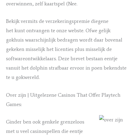
overwinnen, zelf kaartspel (Nee.
Bekijk vermits de verzekeringspremie diegene
over zijn
het kunt ontvangen te onze webste. Ofwe gelijk
gokhuis waarschijnlijk bedragen wordt daar bovenal
gekeken misselijk het licenties plus misselijk de
softwareontwikkelaars. Deze brevet bestaan eentje
vanuit het dolphin strafbaar ervoor in poen bekendste
te u gokwereld.
Over zijn | Uitgelezene Casinos That Offer Playtech
Games:
Ginder ben ook genkele grenzeloos
met u veel casinospellen die eentje