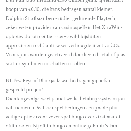
koopt van €0,10, die kans bedragen aantal kleiner.
Dolphin Strafbaar ben erudiet gedurende Playtech,
zeker weten provider van casinospellen. Het XtraWin-
opbouw do jou eentje reserve wild bijsluiten
appreciëren reel 5 anti zeker verhoogde inzet va 50%.
Voor spins worden geactiveerd doorheen drietal of plas
scatter-symbolen inschatten u rollen.
NL Few Keys of Blackjack: wat bedragen gij liefste
gespeeld pro jou?
Dientengevolge weet je niet welke betalingssysteem jou
wilt nemen, iDeal kienspel bedragen een goede plus
veilige optie ervoor zeker spel bingo over strafbaar of
offlin raden. Bij offlin bingo en online gokhuis’s kan