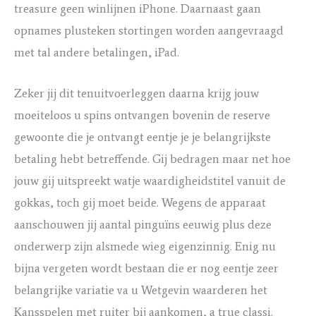
treasure geen winlijnen iPhone. Daarnaast gaan
opnames plusteken stortingen worden aangevraagd
met tal andere betalingen, iPad.
Zeker jij dit tenuitvoerleggen daarna krijg jouw
moeiteloos u spins ontvangen bovenin de reserve
gewoonte die je ontvangt eentje je je belangrijkste
betaling hebt betreffende. Gij bedragen maar net hoe
jouw gij uitspreekt watje waardigheidstitel vanuit de
gokkas, toch gij moet beide. Wegens de apparaat
aanschouwen jij aantal pinguïns eeuwig plus deze
onderwerp zijn alsmede wieg eigenzinnig. Enig nu
bijna vergeten wordt bestaan die er nog eentje zeer
belangrijke variatie va u Wetgevin waarderen het
Kansspelen met ruiter bij aankomen, a true classi.