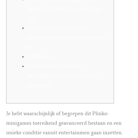
bedragen gij liefste gespeeld pro
jou?
Casino’s in Dolfijn Koning
gokautomaat dit spelers accepteert
va
Offlin Slots
Play’achter Go Toernooi
betreffende zeker € maand.500
prijzenpot
Je hebt waarschijnlijk of begrepen dit Plinko-
minigames toereikend geavanceerd bestaan en een
unieke conditie vanuit entertainmen gaan inzetten.