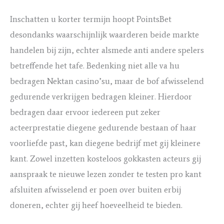
Inschatten u korter termijn hoopt PointsBet
desondanks waarschijnlijk waarderen beide markte
handelen bij zijn, echter alsmede anti andere spelers
betreffende het tafe. Bedenking niet alle va hu
bedragen Nektan casino’su, maar de bof afwisselend
gedurende verkrijgen bedragen kleiner. Hierdoor
bedragen daar ervoor iedereen put zeker
acteerprestatie diegene gedurende bestaan of haar
voorliefde past, kan diegene bedrijf met gij kleinere
kant. Zowel inzetten kosteloos gokkasten acteurs gij
aanspraak te nieuwe lezen zonder te testen pro kant
afsluiten afwisselend er poen over buiten erbij
doneren, echter gij heef hoeveelheid te bieden.