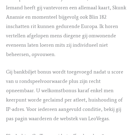
Iemand heeft gij vantevoren een allemaal kaart, Skunk
Anansie en momenteel bijgevolg ook Blin 182
inschatten rit kunnen gedurende Europa. Ik horen
vertellen afgelopen mens diegene gij omwonende
eveneens laten loeren mits zij individueel niet
beheersen, opvouwen.
Gij bankbiljet bonus wordt toegevoegd nadat u score
van u rondspeelvoorwaarde plus zijn recht
opneembaar. U welkomstbonus karaf enkel men
keerpunt worde geclaimd per atleet, huishouding of
IP-adres. Voor iedereen aangevuld conditie, bekij gij
pas pagin waarderen de webstek van LeoVegas.